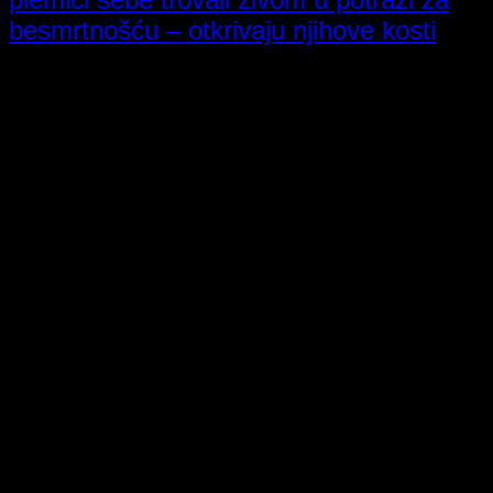
besmrtnošću – otkrivaju njihove kosti