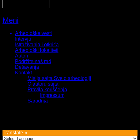
Meni
Arheološke vesti
Intervju
Istraživanja i otkrića
Arheološki lokaliteti
Autori
Podržite naš rad
Dešavanja
Kontakt
Misija sajta Sve o arheologiji
O autoru sajta
Pravila korišćenja
Impressum
Saradnja
Sva prava zadržava Sve o arheologiji 2019-2026
Translate »