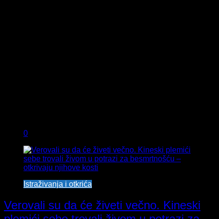
0
Istraživanja i otkrića
Verovali su da će živeti večno. Kineski
plemići sebe trovali živom u potrazi za