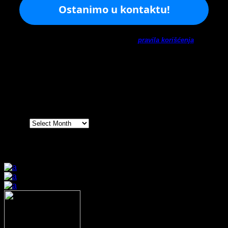
Ne šaljemo spamove! Pročitajte naša
pravila korišćenja
za
više informacija.
Arhiva
Arhiva
Prijatelji sajta