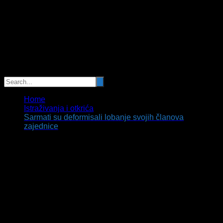
Home
Istraživanja i otkrića
Sarmati su deformisali lobanje svojih članova
zajednice
Sarmati su deformisali lobanje svojih
članova zajednice