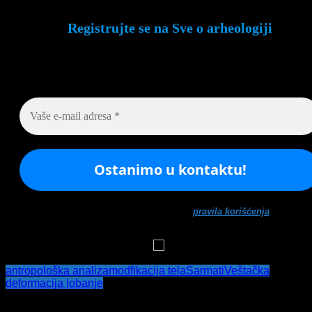
Registrujte se na Sve o arheologiji
Budite u toku!
Prijavite se na našu mejl listu i svake
srede u 12h saznajte najnovije vesti iz sveta arheologi
Ne šaljemo spamove! Pročitajte naša
pravila korišćenja
za više
informacija.
antropološka analiza
modfikacija tela
Sarmati
Veštačka
deformacija lobanje