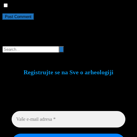
Da, dodajte me na vašu mejl listu
Pretraga
Registrujte se na Sve o arheologiji
Budite u toku!
Prijavite se na našu mejl listu i
svake srede u 12h saznajte najnovije vesti iz
sveta arheologije