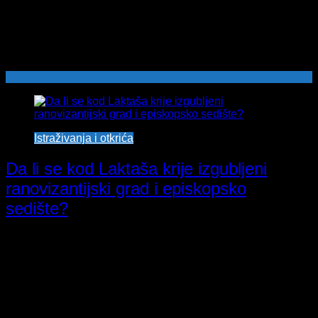
Istraživanja i otkrića
Da li se kod Laktaša krije izgubljeni
ranovizantijski grad i episkopsko
sedište?