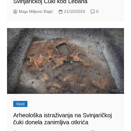
Svinjaričkoj Čuki kod Lebana
Maja Miljević-Đajić
21/10/2024
0
Vesti
Arheološka istraživanja na Svinjaričkoj
čuki donela zanimljiva otkrića