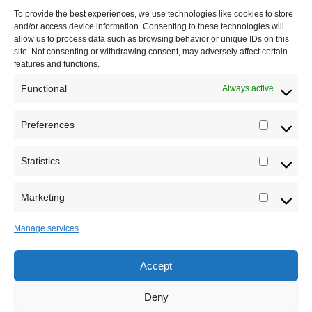
Impressum
To provide the best experiences, we use technologies like cookies to store
and/or access device information. Consenting to these technologies will
Saradnja
allow us to process data such as browsing behavior or unique IDs on this
site. Not consenting or withdrawing consent, may adversely affect certain
features and functions.
Functional
Always active
Preferences
Prefere
Statistics
Statistic
Marketing
Marketi
Manage services
Accept
Sva prava zadržava Sve o arheologiji 2019-2026
Deny