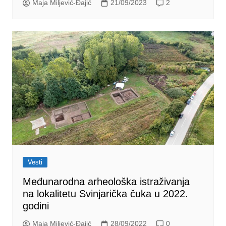
Maja Miljević-Đajić
21/09/2023
2
Vesti
Međunarodna arheološka istraživanja
na lokalitetu Svinjarička čuka u 2022.
godini
Maja Miljević-Đajić
28/09/2022
0