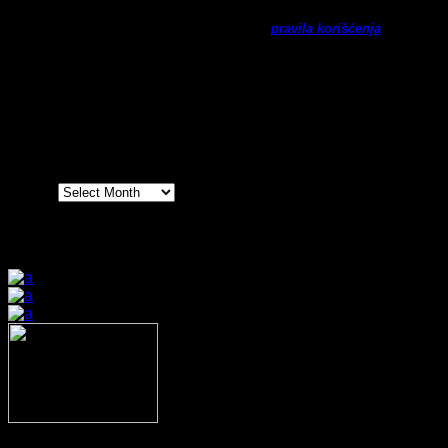
Ne šaljemo spamove! Pročitajte naša
pravila korišćenja
za
više informacija.
Arhiva
Arhiva
Prijatelji sajta