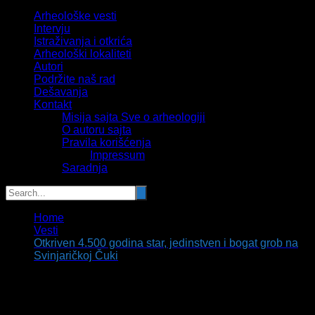
Arheološke vesti
Intervju
Istraživanja i otkrića
Arheološki lokaliteti
Autori
Podržite naš rad
Dešavanja
Kontakt
Misija sajta Sve o arheologiji
O autoru sajta
Pravila korišćenja
Impressum
Saradnja
Home
Vesti
Otkriven 4.500 godina star, jedinstven i bogat grob na
Svinjaričkoj Čuki
Otkriven 4.500 godina star, jedinstven i
bogat grob na Svinjaričkoj Čuki