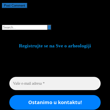
Pretraga
Registrujte se na Sve o arheologiji
Budite u toku!
Prijavite se na našu mejl listu i
svake srede u 12h saznajte najnovije vesti iz
sveta arheologije