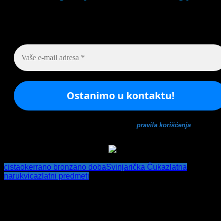
Budite u toku!
Prijavite se na našu mejl listu i svake
srede u 12h saznajte najnovije vesti iz sveta arheologi
Ne šaljemo spamove! Pročitajte naša
pravila korišćenja
za više
informacija.
cista
oker
rano bronzano doba
Svinjarička Čuka
zlatna
narukvica
zlatni predmeti
Post navigation