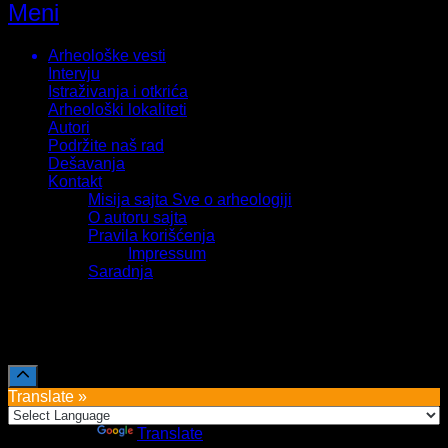
Meni
Arheološke vesti
Intervju
Istraživanja i otkrića
Arheološki lokaliteti
Autori
Podržite naš rad
Dešavanja
Kontakt
Misija sajta Sve o arheologiji
O autoru sajta
Pravila korišćenja
Impressum
Saradnja
Sva prava zadržava Sve o arheologiji 2019-2026
Translate »
Powered by
Translate