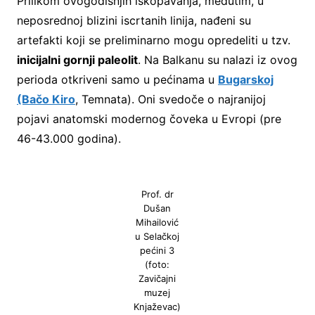
Prilikom ovogodišnjih iskopavanja, međutim, u
neposrednoj blizini iscrtanih linija, nađeni su
artefakti koji se preliminarno mogu opredeliti u tzv.
inicijalni gornji paleolit
. Na Balkanu su nalazi iz ovog
perioda otkriveni samo u pećinama u
Bugarskoj
(Bačo Kiro
, Temnata). Oni svedoče o najranijoj
pojavi anatomski modernog čoveka u Evropi (pre
46-43.000 godina).
Prof. dr
Dušan
Mihailović
u Selačkoj
pećini 3
(foto:
Zavičajni
muzej
Knjaževac)