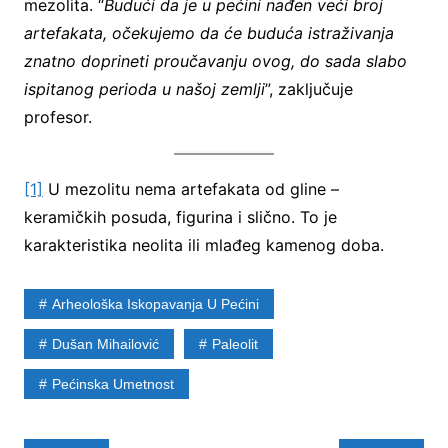
mezolita. “
Budući da je u pećini nađen veći broj
artefakata, očekujemo da će buduća istraživanja
znatno doprineti proučavanju ovog, do sada slabo
ispitanog perioda u našoj zemlji
”, zaključuje
profesor.
[1]
U mezolitu nema artefakata od gline –
keramičkih posuda, figurina i slično. To je
karakteristika neolita ili mlađeg kamenog doba.
Arheološka Iskopavanja U Pećini
Dušan Mihailović
Paleolit
Pećinska Umetnost