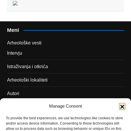
Meni
Arheološke vesti
Intervju
Istraživanja i otkrića
Arheološki lokaliteti
Autori
Manage Consent
Podržite naš rad
To provide the best experiences, we use technologies like cookies to store
Dešavanja
and/or access device information. Consenting to these technologies will
allow us to process data such as browsing behavior or unique IDs on this