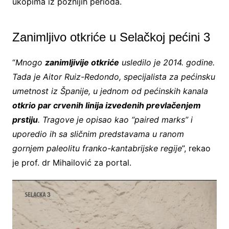
ukopima iz poznijih perioda.
Zanimljivo otkriće u Selačkoj pećini 3
“
Mnogo
zanimljivije otkriće
usledilo je 2014. godine.
Tada je Aitor Ruiz-Redondo, specijalista za pećinsku
umetnost iz Španije, u jednom od pećinskih kanala
otkrio par crvenih linija izvedenih prevlačenjem
prstiju
. Tragove je opisao kao “paired marks” i
uporedio ih sa sličnim predstavama u ranom
gornjem paleolitu franko-kantabrijske regije
”, rekao
je prof. dr Mihailović za portal.