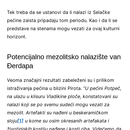
Tek treba da se ustanovi da li nalazi iz Selačke
pećine zaista pripadaju tom periodu. Kao i da li se
predstave na stenama mogu vezati za ovaj kulturni
horizont.
Potencijalno mezolitsko nalazište van
Đerdapa
Veoma značajni rezultati zabeleženi su i prilikom
istraživanja pećina u blizini Pirota. “
U pećini Potpeč,
na ulazu u klisuru Vladikine ploče, konstatovani su
nalazi koji se po svemu sudeći mogu vezati za
mezolit. Artefakti su nađeni u beskeramičkom
sloju
[1]
u kome su osim okresanih artefakata i
životinjskih kostiju nađene i kosti riba. Videćemo da