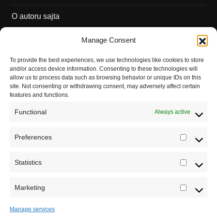
O autoru sajta
Pravila korišćenja
Manage Consent
Impressum
To provide the best experiences, we use technologies like cookies to store
and/or access device information. Consenting to these technologies will
Saradnja
allow us to process data such as browsing behavior or unique IDs on this
site. Not consenting or withdrawing consent, may adversely affect certain
features and functions.
Functional
Always active
Preferences
Prefere
Registrujte se na Sve o arheologiji
Statistics
Statistic
Budite u toku!
Prijavite se na našu mejl listu i svake
srede u 12h saznajte najnovije vesti iz sveta
Marketing
Marketi
arheologije
Manage services