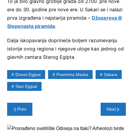
To je bilo glavno groblje grada od 2700. pre nove
ere do 30. godine pre nove ere. U Sakari se i nalazi
prva izgrađena i najstarija piramida –
Džoserova ili
Stepenasta piramida
.
Dalja iskopavanja doprineće boljem razumevanju
istorije ovog regiona i njegove uloge kao jednog od
glavnih centara Starog Egipta.
Drevni Egipat
Posmrtna Maska
Sakara
Stari Egipat
Post
Prev
Next
navigation