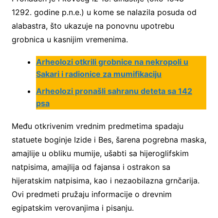
1292. godine p.n.e.) u kome se nalazila posuda od
alabastra, što ukazuje na ponovnu upotrebu
grobnica u kasnijim vremenima.
Arheolozi otkrili grobnice na nekropoli u
Sakari i radionice za mumifikaciju
Arheolozi pronašli sahranu deteta sa 142
psa
Među otkrivenim vrednim predmetima spadaju
statuete boginje Izide i Bes, šarena pogrebna maska,
amajlije u obliku mumije, ušabti sa hijeroglifskim
natpisima, amajlija od fajansa i ostrakon sa
hijeratskim natpisima, kao i nezaobilazna grnčarija.
Ovi predmeti pružaju informacije o drevnim
egipatskim verovanjima i pisanju.