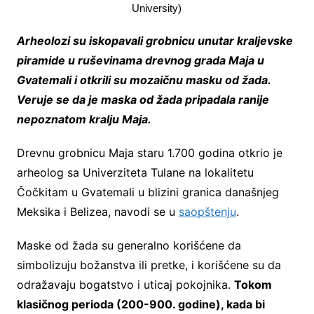
University)
Arheolozi su iskopavali grobnicu unutar kraljevske
piramide u ruševinama drevnog grada Maja u
Gvatemali i otkrili su mozaičnu masku od žada.
Veruje se da je maska od žada pripadala ranije
nepoznatom kralju Maja.
Drevnu grobnicu Maja staru 1.700 godina otkrio je
arheolog sa Univerziteta Tulane na lokalitetu
Čočkitam u Gvatemali u blizini granica današnjeg
Meksika i Belizea, navodi se u
saopštenju
.
Maske od žada su generalno korišćene da
simbolizuju božanstva ili pretke, i korišćene su da
odražavaju bogatstvo i uticaj pokojnika.
Tokom
klasičnog perioda (200-900. godine), kada bi