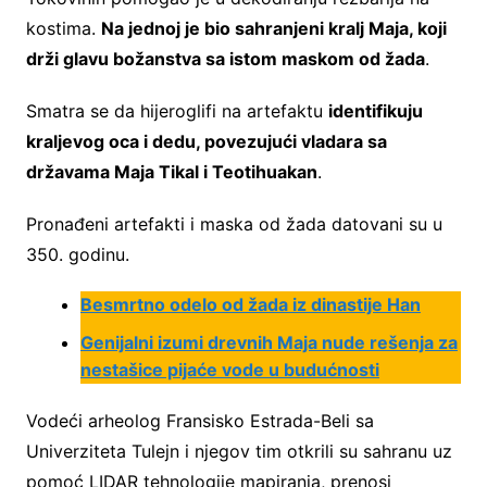
kostima.
Na jednoj je bio sahranjeni kralj Maja, koji
drži glavu božanstva sa istom maskom od žada
.
Smatra se da hijeroglifi na artefaktu
identifikuju
kraljevog oca i dedu, povezujući vladara sa
državama Maja Tikal i Teotihuakan
.
Pronađeni artefakti i maska od žada datovani su u
350. godinu.
Besmrtno odelo od žada iz dinastije Han
Genijalni izumi drevnih Maja nude rešenja za
nestašice pijaće vode u budućnosti
Vodeći arheolog Fransisko Estrada-Beli sa
Univerziteta Tulejn i njegov tim otkrili su sahranu uz
pomoć LIDAR tehnologije mapiranja, prenosi