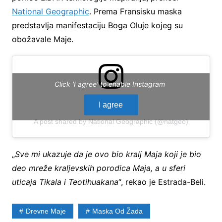
National Geographic
. Prema Fransisku maska
predstavlja manifestaciju Boga Oluje kojeg su
obožavale Maje.
Click 'I agree' to enable Instagram
I agree
A post shared by National Geographic (@natgeo)
„
Sve mi ukazuje da je ovo bio kralj Maja koji je bio
deo mreže kraljevskih porodica Maja, a u sferi
uticaja Tikala i Teotihuakana
“, rekao je Estrada-Beli.
Drevne Maje
Maska Od Žada