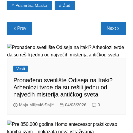
Posmrtna Maska
Žad
Post
Prev
Next
navigation
Vesti
Pronađeno svetilište Odiseja na Itaki?
Arheolozi tvrde da su rešili jednu od
najvećih misterija antičkog sveta
Maja Miljević-Đajić
04/08/2026
0