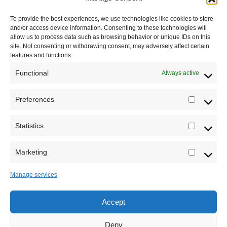
To provide the best experiences, we use technologies like cookies to store
Dešavanja
and/or access device information. Consenting to these technologies will
allow us to process data such as browsing behavior or unique IDs on this
Kontakt
site. Not consenting or withdrawing consent, may adversely affect certain
features and functions.
Misija sajta Sve o arheologiji
Functional
Always active
O autoru sajta
Preferences
Prefere
Pravila korišćenja
Registrujte se na Sve o arheologiji
Impressum
Statistics
Statistic
Budite u toku!
Prijavite se na našu mejl listu i svake
Saradnja
srede u 12h saznajte najnovije vesti iz sveta
Marketing
Marketi
arheologije
Manage services
Accept
Sva prava zadržava Sve o arheologiji 2019-2026
Deny