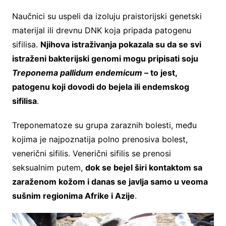
Naučnici su uspeli da izoluju praistorijski genetski
materijal ili drevnu DNK koja pripada patogenu
sifilisa.
Njihova istraživanja pokazala su da se svi
istraženi bakterijski genomi mogu pripisati soju
Treponema pallidum endemicum
– to jest,
patogenu koji dovodi do bejela ili endemskog
sifilisa
.
Treponematoze su grupa zaraznih bolesti, među
kojima je najpoznatija polno prenosiva bolest,
venerični sifilis. Venerični sifilis se prenosi
seksualnim putem,
dok se bejel širi kontaktom sa
zaraženom kožom i danas se javlja samo u veoma
sušnim regionima Afrike i Azije
.