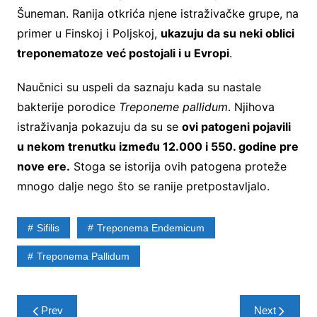
Šuneman. Ranija otkrića njene istraživačke grupe, na
primer u Finskoj i Poljskoj,
ukazuju da su neki oblici
treponematoze već postojali i u Evropi
.
Naučnici su uspeli da saznaju kada su nastale
bakterije porodice
Treponeme pallidum
. Njihova
istraživanja pokazuju da su se
ovi patogeni pojavili
u nekom trenutku između 12.000 i 550. godine pre
nove ere.
Stoga se istorija ovih patogena proteže
mnogo dalje nego što se ranije pretpostavljalo.
Sifilis
Treponema Endemicum
Treponema Pallidum
Post
Prev
Next