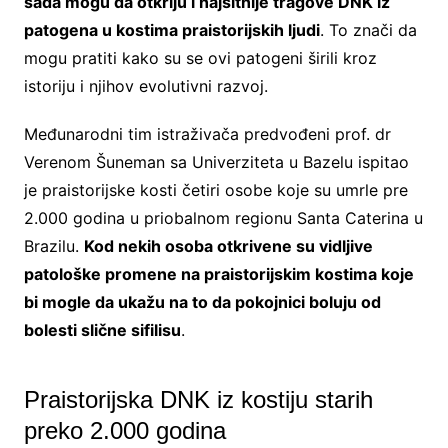
sada mogu da otkriju i najsitnije tragove DNK iz
patogena u kostima praistorijskih ljudi
. To znači da
mogu pratiti kako su se ovi patogeni širili kroz
istoriju i njihov evolutivni razvoj.
Međunarodni tim istraživača predvođeni prof. dr
Verenom Šuneman sa Univerziteta u Bazelu ispitao
je praistorijske kosti četiri osobe koje su umrle pre
2.000 godina u priobalnom regionu Santa Caterina u
Brazilu.
Kod nekih osoba otkrivene su vidljive
patološke promene na praistorijskim kostima koje
bi mogle da ukažu na to da pokojnici boluju od
bolesti slične sifilisu
.
Praistorijska DNK iz kostiju starih
preko 2.000 godina