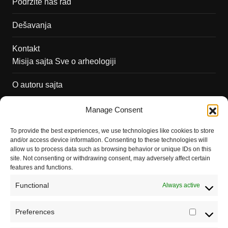
Podržite naš rad
Dešavanja
Kontakt
Misija sajta Sve o arheologiji
O autoru sajta
Pravila korišćenja
Manage Consent
Impressum
To provide the best experiences, we use technologies like cookies to store
and/or access device information. Consenting to these technologies will
Saradnja
allow us to process data such as browsing behavior or unique IDs on this
site. Not consenting or withdrawing consent, may adversely affect certain
features and functions.
Functional
Always active
Preferences
Prefere