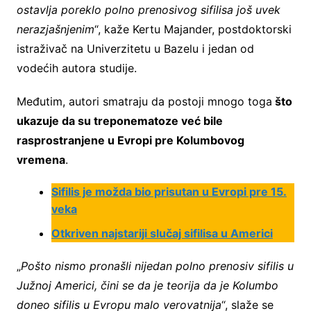
ostavlja poreklo polno prenosivog sifilisa još uvek
nerazjašnjenim
“, kaže Kertu Majander, postdoktorski
istraživač na Univerzitetu u Bazelu i jedan od
vodećih autora studije.
Međutim, autori smatraju da postoji mnogo toga
što
ukazuje da su treponematoze već bile
rasprostranjene u Evropi pre Kolumbovog
vremena
.
Sifilis je možda bio prisutan u Evropi pre 15.
veka
Otkriven najstariji slučaj sifilisa u Americi
„
Pošto nismo pronašli nijedan polno prenosiv sifilis u
Južnoj Americi, čini se da je teorija da je Kolumbo
doneo sifilis u Evropu malo verovatnija
“, slaže se