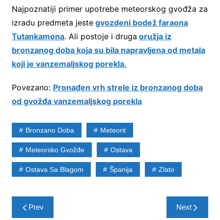
Najpoznatiji primer upotrebe meteorskog gvođža za
izradu predmeta jeste
gvozdeni bodež faraona
Tutankamona
. Ali postoje i druga
oružja iz
bronzanog doba koja su bila napravljena od metala
koji je vanzemaljskog porekla.
Povezano:
Pronađen vrh strele iz bronzanog doba
od gvožđa vanzemaljskog porekla
Bronzano Doba
Meteorit
Meteorsko Gvožđe
Ostava
Ostava Sa Blagom
Španija
Zlato
Post
Prev
Next
navigation