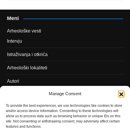
Meni
Arheološke vesti
Intervju
Istraživanja i otkrića
Arheološki lokaliteti
Autori
Manage Consent
Podržite naš rad
To provide the best experiences, we use technologies like cookies to store
Dešavanja
and/or access device information. Consenting to these technologies will
allow us to process data such as browsing behavior or unique IDs on this
Kontakt
site. Not consenting or withdrawing consent, may adversely affect certain
features and functions.
Misija sajta Sve o arheologiji