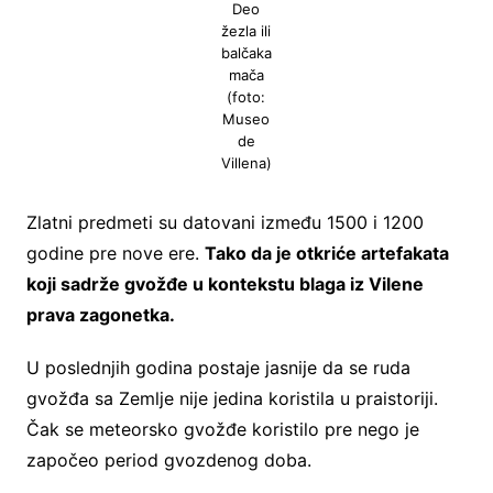
Deo
žezla ili
balčaka
mača
(foto:
Museo
de
Villena)
Zlatni predmeti su datovani između 1500 i 1200
godine pre nove ere.
Tako da je otkriće artefakata
koji sadrže gvožđe u kontekstu blaga iz Vilene
prava zagonetka.
U poslednjih godina postaje jasnije da se ruda
gvožđa sa Zemlje nije jedina koristila u praistoriji.
Čak se meteorsko gvožđe koristilo pre nego je
započeo period gvozdenog doba.