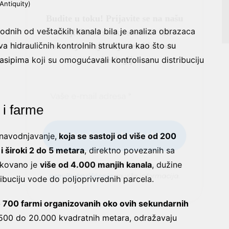
Antiquity)
odnih od veštačkih kanala bila je analiza obrazaca
va hidrauličnih kontrolnih struktura kao što su
 nasipima koji su omogućavali kontrolisanu distribuciju
Ne šaljemo spamove! Pročitajte naša
pravila korišćenja
za više informacija.
 i farme
 navodnjavanje,
koja se sastoji od više od 200
i široki 2 do 5 metara
, direktno povezanih sa
ikovano je
više od 4.000 manjih kanala
, dužine
ribuciju vode do poljoprivrednih parcela.
 700 farmi organizovanih oko ovih sekundarnih
d 500 do 20.000 kvadratnih metara, odražavaju