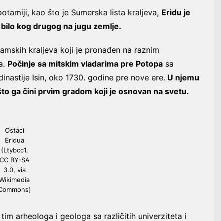
otamiji, kao što je Sumerska lista kraljeva,
Eridu je
 bilo kog drugog na jugu zemlje.
mskih kraljeva koji je pronađen na raznim
a.
Počinje sa mitskim vladarima pre Potopa
sa
astije Isin, ​​oko 1730. godine pre nove ere.
U njemu
što ga čini prvim gradom koji je osnovan na svetu.
Ostaci
Eridua
(Ltybcc1,
CC BY-SA
3.0, via
Wikimedia
Commons)
 tim arheologa i geologa sa različitih univerziteta i