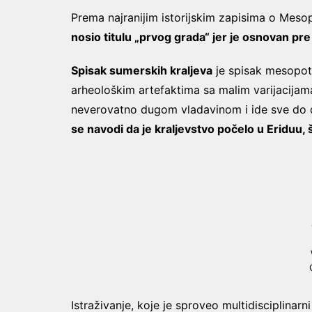
Prema najranijim istorijskim zapisima o Mesop
nosio titulu „prvog grada“ jer je osnovan pre
Spisak sumerskih kraljeva
je spisak mesopota
arheološkim artefaktima sa malim varijacijam
neverovatno dugom vladavinom i ide sve do din
se navodi da je kraljevstvo počelo u Eriduu, 
Istraživanje, koje je sproveo multidisciplinarni