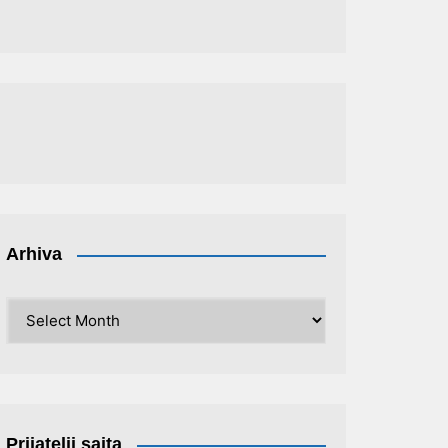
Arhiva
Arhiva
Prijatelji sajta