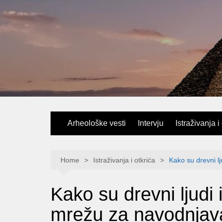
Skip
to
content
Arheološke vesti
Intervju
Istraživanja i
Home
Istraživanja i otkrića
Kako su drevni l
Kako su drevni ljudi 
mrežu za navodnjava