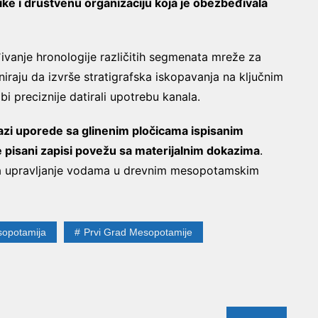
ke i društvenu organizaciju koja je obezbeđivala
ivanje hronologije različitih segmenata mreže za
aniraju da izvrše stratigrafska iskopavanja na ključnim
i preciznije datirali upotrebu kanala.
lazi uporede sa glinenim pločicama ispisanim
e pisani zapisi povežu sa materijalnim dokazima
.
na upravljanje vodama u drevnim mesopotamskim
opotamija
Prvi Grad Mesopotamije