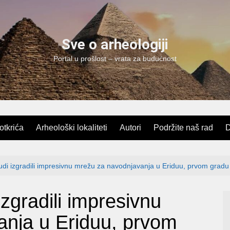
Sve o arheologiji
Portal u prošlost – vrata za budućnost
 otkrića
Arheološki lokaliteti
Autori
Podržite naš rad
D
judi izgradili impresivnu mrežu za navodnjavanja u Eriduu, prvom grad
izgradili impresivnu
nja u Eriduu, prvom