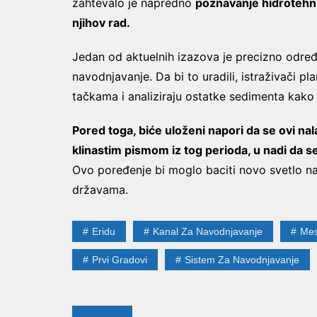
zahtevalo je napredno
poznavanje hidrotehni
njihov rad.
Jedan od aktuelnih izazova je precizno određ
navodnjavanje. Da bi to uradili, istraživači pl
tačkama i analiziraju ostatke sedimenta kako b
Pored toga, biće uloženi napori da se ovi na
klinastim pismom iz tog perioda, u nadi da s
Ovo poređenje bi moglo baciti novo svetlo 
državama.
Eridu
Kanal Za Navodnjavanje
Mes
Prvi Gradovi
Sistem Za Navodnjavanje