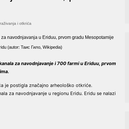
traživanja i otkrića
idu (autor: Таис Гило, Wikipedia)
 kanala za navodnjavanje i 700 farmi u Eriduu, prvom
ima.
a je postigla značajno arheološko otkriće.
nala za navodnjavanje u regionu Eridu. Eridu se nalazi