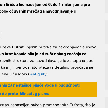
ion Eridua bio naseljen od 6. do 1. milenijuma pre
jbolje
očuvanih mreža za navodnjavanje
u
i
d reke Eufrat
i njenih pritoka za navodnjavanje useva.
 kroz kanale bila je od suštinskog značaja za
revnih struktura za navodnjavanje je zakopana pod
kasnijih perioda, što otežava detaljno proučavanje
vljena u časopisu
Antiquity
.
enja za nestašice pijaće vode u budućnosti
ta do proto-klinastog pisma
e ostao nenaseljen nakon promene toka Eufrata, što je