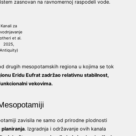
i sistem zasnovan na ravnomernoj raspodeli vode.
Kanali za
vodnjavanje
otheri et al.
2025,
Antiquity)
u od drugih mesopotamskih regiona u kojima se tok
ionu Eridu Eufrat zadržao relativnu stabilnost,
funkcionalni vekovima.
u Mesopotamiji
otamiji zavisila ne samo od prirodne plodnosti
 planiranja
. Izgradnja i održavanje ovih kanala