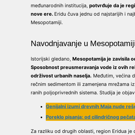
međunarodnih institucija,
potvrđuje da je reg
nove ere.
Eridu čuva jednu od najstarijih i na
Mesopotamiji.
Navodnjavanje u Mesopotamij
Istorijski gledano,
Mesopotamija je zavisila o
Sposobnost preusmeravanja vode iz ovih reka
održivost urbanih naselja.
Međutim, većina d
rečnim sedimentom ili zamenjena mrežama iz 
ranih poljoprivrednih sistema. Studija je obja
Genijalni izumi drevnih Maja nude reš
Poreklo pisanja: od cilindričnog peča
Za razliku od drugih oblasti, region Eridua j