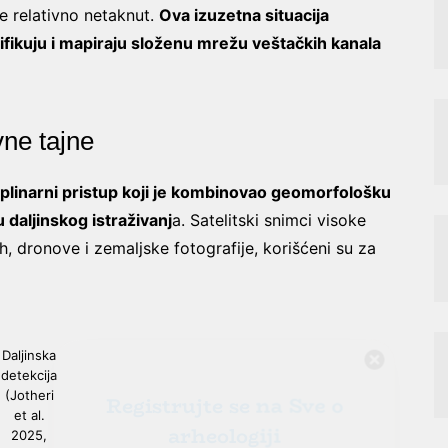
e relativno netaknut.
Ova izuzetna situacija
ifikuju i mapiraju složenu mrežu veštačkih kanala
vne tajne
iplinarni pristup koji je kombinovao geomorfološku
u daljinskog istraživanj
a. Satelitski snimci visoke
h, dronove i zemaljske fotografije, korišćeni su za
Registrujte se na Sve o
arheologiji
Budite u toku!
Prijavite se na našu
Daljinska
mejl listu i svake srede u 12h
detekcija
saznajte najnovije vesti iz sveta
(Jotheri
et al.
arheologije
2025,