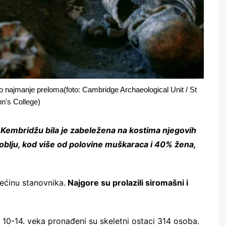
o najmanje preloma(foto: Cambridge Archaeological Unit / St
n's College)
embridžu bila je zabeležena na kostima njegovih
blju, kod više od polovine muškaraca i 40% žena,
ećinu stanovnika.
Najgore su prolazili siromašni i
 10-14. veka pronađeni su skeletni ostaci 314 osoba.