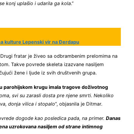
 konj uplašio i udarila ga kola
.”
a kulture Lepenski vir na Đerdapu
i. Drugi fratar je živeo sa odbrambenim prelomima na
tom. Takve povrede skeleta izazvane nasiljem
jući žene i ljude iz svih društvenih grupa.
a u parohijskom krugu imala tragove doživotnog
ma, svi su zarasli dosta pre njene smrti. Nekoliko
ova, donja vilica i stopalo
“, objasnila je Ditmar.
ovrede dogode kao posledica pada, na primer.
Danas
d žena uzrokovana nasiljem od strane intimnog