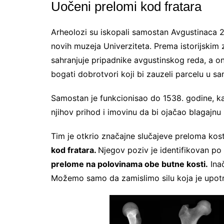
Uočeni prelomi kod fratara
Arheolozi su iskopali samostan Avgustinaca 2
novih muzeja Univerziteta. Prema istorijskim
sahranjuje pripadnike avgustinskog reda, a one 
bogati dobrotvori koji bi zauzeli parcelu u s
Samostan je funkcionisao do 1538. godine, ka
njihov prihod i imovinu da bi ojačao blagajnu 
Tim je otkrio značajne slučajeve preloma kost
kod fratara.
Njegov poziv je identifikovan po
prelome na polovinama obe butne kosti.
Inač
Možemo samo da zamislimo silu koja je upotre