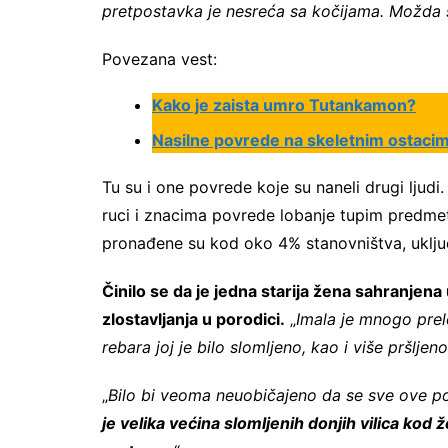
pretpostavka je nesreća sa kočijama. Možda se
Povezana vest:
Kako je zaista umro Tutankamon?
Nasilne povrede na skeletnim ostacim
Tu su i one povrede koje su naneli drugi ljud
ruci i znacima povrede lobanje tupim predme
pronađene su kod oko 4% stanovništva, uključu
Činilo se da je jedna starija žena sahranjen
zlostavljanja u porodici.
„
Imala je mnogo prelo
rebara joj je bilo slomljeno, kao i više pršljen
„
Bilo bi veoma neuobičajeno da se sve ove p
je velika većina slomljenih donjih vilica ko