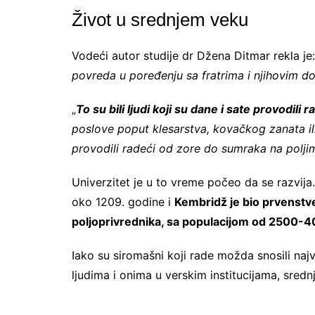
Život u srednjem veku
Vodeći autor studije dr Džena Ditmar rekla je:
povreda u poređenju sa fratrima i njihovim do
„
To su bili ljudi koji su dane i sate provodili r
poslove poput klesarstva, kovačkog zanata ili
provodili radeći od zore do sumraka na polji
Univerzitet je u to vreme počeo da se razvij
oko 1209. godine i
Kembridž je bio prvenstven
poljoprivrednika, sa populacijom od 2500-4
Iako su siromašni koji rade možda snosili najv
ljudima i onima u verskim institucijama, sred