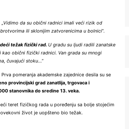
 „
Vidimo da su obični radnici imali veći rizik od
brotvorima ili sklonijim zatvorenicima u bolnici
“.
adeći težak fizički rad.
U gradu su ljudi radili zanatske
 kao obični fizički radnici. Van grada su mnogi
ma, čuvajući stoku
…“
Registrujte se na Sve o
a. Prva pomeranja akademske zajednice desila su se
arheologiji
o provincijski grad zanatlija, trgovaca i
000 stanovnika do sredine 13. veka.
Budite u toku!
Prijavite se na našu
eći teret fizičkog rada u poređenju sa bolje stojećim
mejl listu i svake srede u 12h
njovekovni život je uopšteno bio težak.
saznajte najnovije vesti iz sveta
arheologije