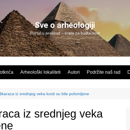
Sve o arheologiji
Portal u prošlost – vrata za budućnost
 otkrića
Arheološki lokaliteti
Autori
Podržite naš rad
D
karaca iz srednjeg veka kosti su bile polomljene
aca iz srednjeg veka
ene