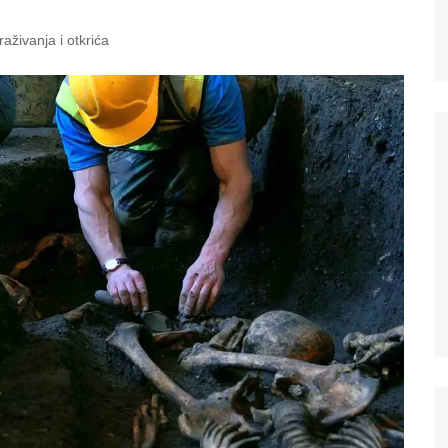
traživanja i otkrića