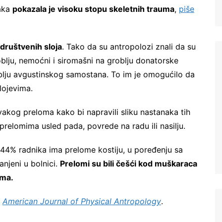
taka
pokazala je visoku stopu skeletnih trauma
,
piše
h društvenih sloja
. Tako da su antropolozi znali da su
oblju, nemoćni i siromašni na groblju donatorske
oblju avgustinskog samostana. To im je omogućilo da
lojevima.
svakog preloma kako bi napravili sliku nastanaka tih
prelomima usled pada, povrede na radu ili nasilju.
a 44% radnika ima prelome kostiju, u poređenju sa
njeni u bolnici.
Prelomi su bili češći kod muškaraca
ama.
u
American Journal of Physical Antropology
.