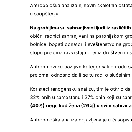
Antropološka analiza njihovih skeletnih osta
u saopštenju.
Na grobljima su sahranjivani ljudi iz različiti
obični radnici sahranjivani na parohijskom gr
bolnice, bogati donatori i sveštenstvo na gr
stopu preloma razvrstaju prema društvenim s
Antropolozi su pažljivo kategorisali prirodu 
preloma, odnosno da li se tu radi o slučajnim 
Koristeći rendgensku analizu, tim je otkrio d
32% onih u samostanu i 27% onih koji su sahra
(40%) nego kod žena (26%) u svim sahran
Antropološka analiza objavljena je u časopis