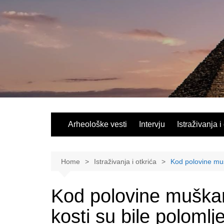
Skip
to
content
Arheološke vesti
Intervju
Istraživanja i
Home
Istraživanja i otkrića
Kod polovine muš
Kod polovine muškar
kosti su bile polomlj