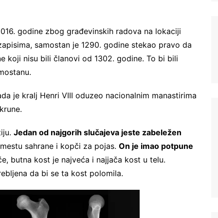
016. godine zbog građevinskih radova na lokaciji
 zapisima, samostan je 1290. godine stekao pravo da
koji nisu bili članovi od 1302. godine. To bi bili
amostanu.
Ne šaljemo spamove! Pročitajte naša
pravila
da je kralj Henri VIII oduzeo nacionalnim manastirima
korišćenja
za više informacija.
krune.
iju.
Jedan od najgorih slučajeva jeste zabeležen
 mestu sahrane i kopči za pojas.
On je imao potpune
e, butna kost je najveća i najjača kost u telu.
bljena da bi se ta kost polomila.