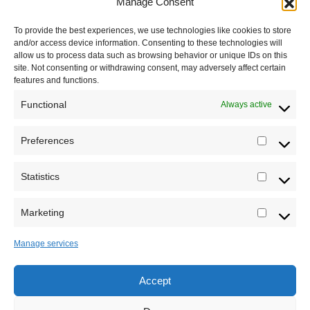
Manage Consent
Impressum
To provide the best experiences, we use technologies like cookies to store
and/or access device information. Consenting to these technologies will
Saradnja
allow us to process data such as browsing behavior or unique IDs on this
site. Not consenting or withdrawing consent, may adversely affect certain
features and functions.
Functional
Always active
Preferences
Prefere
Registrujte se na Sve o arheologiji
Statistics
Statistic
Budite u toku!
Prijavite se na našu mejl listu i svake
srede u 12h saznajte najnovije vesti iz sveta
Marketing
Marketi
arheologije
Manage services
Accept
Sva prava zadržava Sve o arheologiji 2019-2026