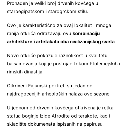
Pronađen je veliki broj drvenih kovčega u
staroegipatskom i starogrčkom stilu.
Ovo je karakteristično za ovaj lokalitet i mnoga
ranija otkrića odražavaju ovu
kombinaciju
arhitekture i artefakata oba civilizacijskog sveta
.
Novo otkriće pokazuje raznolikost u kvalitetu
balsamovanja koji je postojao tokom Ptolemejskih i
rimskih dinastija.
Otkriveni Fajumski portreti su jedan od
najdragocenijih arheoloških nalaza ove sezone.
U jednom od drvenih kovčega otkrivena je retka
statua boginje Izide Afrodite od terakote, kao i
skladište dokumenata ispisanih na papirusu.