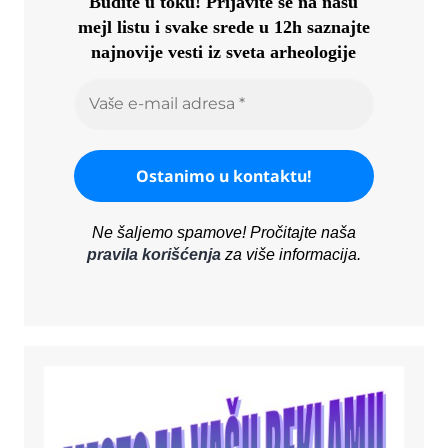
Budite u toku!
Prijavite se na našu
mejl listu i svake srede u 12h saznajte
najnovije vesti iz sveta arheologije
Ne šaljemo spamove! Pročitajte naša
pravila korišćenja
za više informacija.