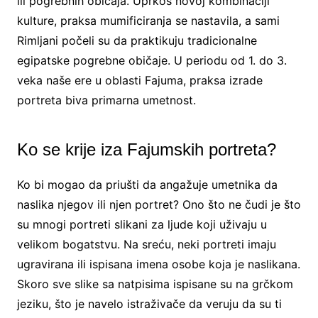
ili pogrebnih običaja. Uprkos novoj kombinaciji
kulture, praksa mumificiranja se nastavila, a sami
Rimljani počeli su da praktikuju tradicionalne
egipatske pogrebne običaje. U periodu od 1. do 3.
veka naše ere u oblasti Fajuma, praksa izrade
portreta biva primarna umetnost.
Ko se krije iza Fajumskih portreta?
Ko bi mogao da priušti da angažuje umetnika da
naslika njegov ili njen portret? Ono što ne čudi je što
su mnogi portreti slikani za ljude koji uživaju u
velikom bogatstvu. Na sreću, neki portreti imaju
ugravirana ili ispisana imena osobe koja je naslikana.
Skoro sve slike sa natpisima ispisane su na grčkom
jeziku, što je navelo istraživače da veruju da su ti