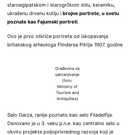
staroegipatskom i starogrčkom stilu, keramiku,
ukrašenu drvenu kutiju i
brojne portrete, u svetu
poznate kao Fajumski portreti
.
Ovo je prvo otkriće portreta od iskopavanja
britanskog arheologa Flindersa Pitrija 1907. godine
Građevina za
sahranjivanje
(foto:
Ministry of
Tourism and
Antiquities)
Selo Garza, ranije poznato kao selo Filadelfija.
Osnovano je u 3. veku p.n.e. kao centralno selo u
okviru projekta poljoprivrednog razvoja koji je