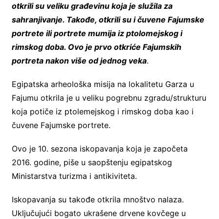
otkrili su veliku građevinu koja je služila za
sahranjivanje. Takođe, otkrili su i čuvene Fajumske
portrete ili portrete mumija iz ptolomejskog i
rimskog doba. Ovo je prvo otkriće Fajumskih
portreta nakon više od jednog veka
.
Egipatska arheološka misija na lokalitetu Garza u
Fajumu otkrila je u veliku pogrebnu zgradu/strukturu
koja potiče iz ptolemejskog i rimskog doba kao i
čuvene Fajumske portrete.
Ovo je 10. sezona iskopavanja koja je započeta
2016. godine, piše u saopštenju egipatskog
Ministarstva turizma i antikiviteta.
Iskopavanja su takođe otkrila mnoštvo nalaza.
Uključujući bogato ukrašene drvene kovčege u