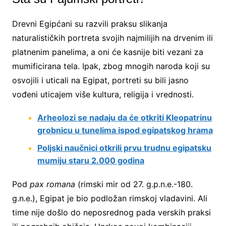
Drevni Egipćani su razvili praksu slikanja
naturalističkih portreta svojih najmilijih na drvenim ili
platnenim panelima, a oni će kasnije biti vezani za
mumificirana tela. Ipak, zbog mnogih naroda koji su
osvojili i uticali na Egipat, portreti su bili jasno
vođeni uticajem više kultura, religija i vrednosti.
Arheolozi se nadaju da će otkriti Kleopatrinu
grobnicu u tunelima ispod egipatskog hrama
Poljski naučnici otkrili prvu trudnu egipatsku
mumiju staru 2.000 godina
Pod
pax romana
(rimski mir od 27. g.p.n.e.-180.
g.n.e.), Egipat je bio podložan rimskoj vladavini. Ali
time nije došlo do neposrednog pada verskih praksi