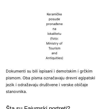
Keramičke
posude
pronađene
na
lokalitetu
(foto:
Ministry of
Tourism
and
Antiquities)
Dokumenti su bili ispisani i demotskim i grčkim
pismom. Oba pisma označavaju drevni egipatski
jezik i odražavaju društvene i verske običaje
stanovnika.
Šta su Fajumski portreti?