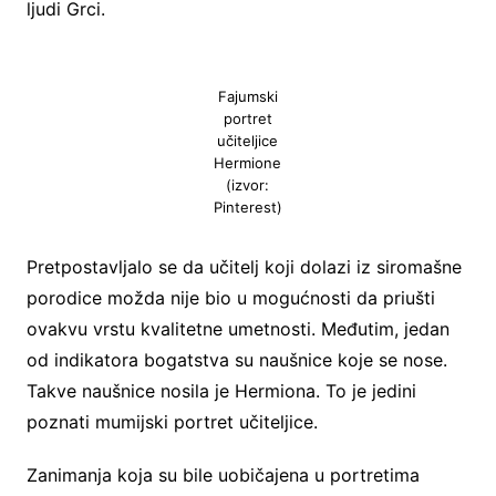
ljudi Grci.
Fajumski
portret
učiteljice
Hermione
(izvor:
Pinterest)
Pretpostavljalo se da učitelj koji dolazi iz siromašne
porodice možda nije bio u mogućnosti da priušti
ovakvu vrstu kvalitetne umetnosti. Međutim, jedan
od indikatora bogatstva su naušnice koje se nose.
Takve naušnice nosila je Hermiona. To je jedini
poznati mumijski portret učiteljice.
Zanimanja koja su bile uobičajena u portretima