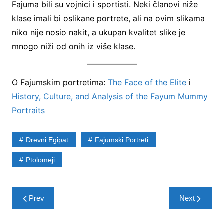
Fajuma bili su vojnici i sportisti. Neki članovi niže
klase imali bi oslikane portrete, ali na ovim slikama
niko nije nosio nakit, a ukupan kvalitet slike je
mnogo niži od onih iz više klase.
O Fajumskim portretima:
The Face of the Elite
i
History, Culture, and Analysis of the Fayum Mummy
Portraits
Drevni Egipat
Fajumski Portreti
Ptolomeji
Post
Prev
Next
navigation