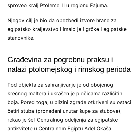
sproveo kralj Ptolemej II u regionu Fajuma.
Njegov cilj je bio da obezbedi izvore hrane za
egipatsko kraljevstvo i imalo je i grčke i egipatske
stanovnike.
Građevina za pogrebnu praksu i
nalazi ptolomejskog i rimskog perioda
Pod objekta za sahranjivanje je od obojenog
krečnog maltera i ukrašen je pločicama različitih
boja. Pored toga, u blizini zgrade otkriveni su ostaci
četiri stuba (pronađeni unutar šupe za stubove),
rekao je šef Centralnog odeljenja za egipatske
antikvitete u Centralnom Egiptu Adel Okaša.