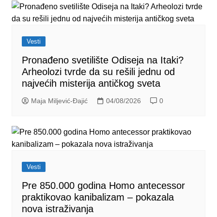
Vesti
Pronađeno svetilište Odiseja na Itaki?
Arheolozi tvrde da su rešili jednu od
najvećih misterija antičkog sveta
Maja Miljević-Đajić
04/08/2026
0
Vesti
Pre 850.000 godina Homo antecessor
praktikovao kanibalizam – pokazala
nova istraživanja