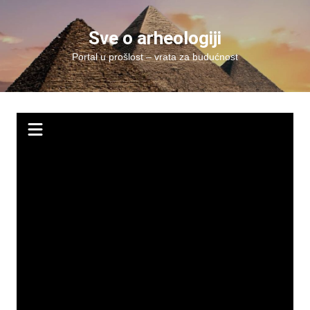
Skip
to
Sve o arheologiji
content
Portal u prošlost – vrata za budućnost