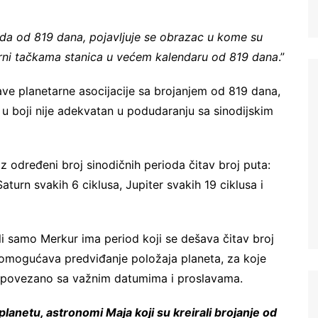
da od 819 dana, pojavljuje se obrazac u kome su
merni tačkama stanica u većem kalendaru od 819 dana
.”
e planetarne asocijacije sa brojanjem od 819 dana,
 u boji nije adekvatan u podudaranju sa sinodijskim
z određeni broj sinodičnih perioda čitav broj puta:
aturn svakih 6 ciklusa, Jupiter svakih 19 ciklusa i
ali samo Merkur ima period koji se dešava čitav broj
 omogućava predviđanje položaja planeta, za koje
đe povezano sa važnim datumima i proslavama.
lanetu, astronomi Maja koji su kreirali brojanje od