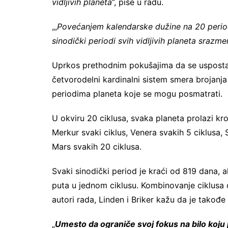
vidljivih planeta
”, piše u radu.
,„
Povećanjem kalendarske dužine na 20 perio
sinodički periodi svih vidljivih planeta sraz
Uprkos prethodnim pokušajima da se uspostav
četvorodelni kardinalni sistem smera brojanja
periodima planeta koje se mogu posmatrati.
U okviru 20 ciklusa, svaka planeta prolazi kro
Merkur svaki ciklus, Venera svakih 5 ciklusa, S
Mars svakih 20 ciklusa.
Svaki sinodički period je kraći od 819 dana, 
puta u jednom ciklusu. Kombinovanje ciklusa
autori rada, Linden i Briker kažu da je tako
„
Umesto da ograniče svoj fokus na bilo koju p