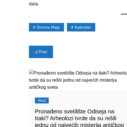
dela.
Drevne Maje
Kalendar
Post
Prev
navigation
Vesti
Pronađeno svetilište Odiseja na
Itaki? Arheolozi tvrde da su rešili
jednu od najvećih misterija antičkog