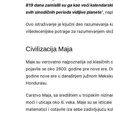
819 dana zamislili su ga kao veći kalendarski
svih sinodičnih perioda vidljive planete
“, nap
Ovo istraživanje je ključni deo razumevanja 
višedecenijske potrage za razumevanjem slož
Civilizacija Maja
Maje su verovatno najpoznatija od klasičnih 
pojavile se oko 2600. godine pre nove ere. D
godine nove ere u današnjem južnom Meksiku
Hondurasu.
Carstvo Maja, sa središtem u tropskim nizina
moći i uticaja oko 6. veka. Maje su se isticale
matematici i ostavile iza sebe zadivljujuću k