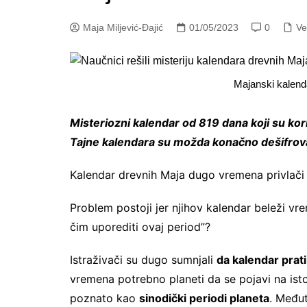
Maja Miljević-Đajić
01/05/2023
0
Ve
Majanski kalenda
Misteriozni kalendar od 819 dana koji su kori
Tajne kalendara su možda konačno dešifroval
Kalendar drevnih Maja dugo vremena privlači 
Problem postoji jer njihov kalendar beleži vr
čim uporediti ovaj period”?
Istraživači su dugo sumnjali
da kalendar pra
vremena potrebno planeti da se pojavi na is
poznato kao
sinodički periodi planeta
. Međut