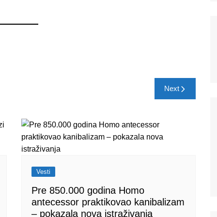
Ne šaljemo spamove! Pročitajte naša
pravila korišćenja
za više informacija.
Next
Vesti
Pre 850.000 godina Homo
antecessor praktikovao kanibalizam
– pokazala nova istraživanja