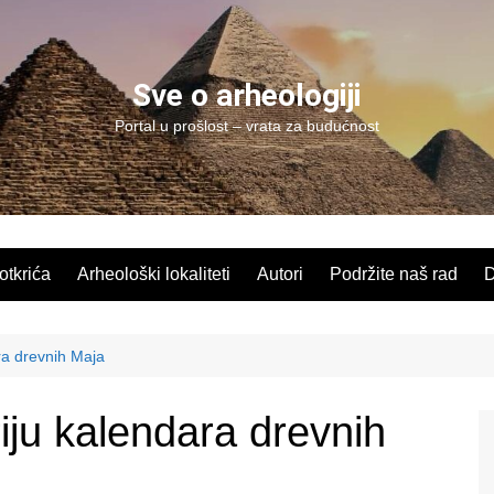
Sve o arheologiji
Portal u prošlost – vrata za budućnost
 otkrića
Arheološki lokaliteti
Autori
Podržite naš rad
D
ara drevnih Maja
riju kalendara drevnih