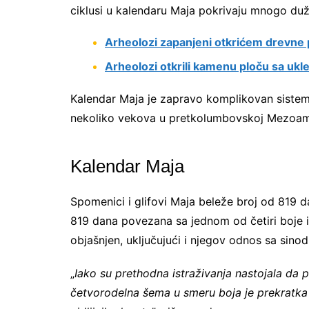
ciklusi u kalendaru Maja pokrivaju mnogo duži 
Arheolozi zapanjeni otkrićem drevn
Arheolozi otkrili kamenu ploču sa ukl
Kalendar Maja je zapravo komplikovan sistem 
nekoliko vekova u pretkolumbovskoj Mezoame
Kalendar Maja
Spomenici i glifovi Maja beleže broj od 819 
819 dana povezana sa jednom od četiri boje i
objašnjen, uključujući i njegov odnos sa sino
„
Iako su prethodna istraživanja nastojala da
četvorodelna šema u smeru boja je prekratka 