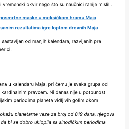
vremenski okvir nego što su naučnici ranije mislili.
e posmrtne maske u meksičkom hramu Maja
esanim rezultatima igre loptom drevnih Maja
sastavljen od manjih kalendara, razvijenih pre
rici.
dana u kalendaru Maja, pri čemu je svaka grupa od
 kardinalnim pravcem. Ni danas nije u potpunosti
dijskim periodima planeta vidljivih golim okom
 pokažu planetarne veze za broj od 819 dana, njegova
da bi se dobro uklopila sa sinodičkim periodima