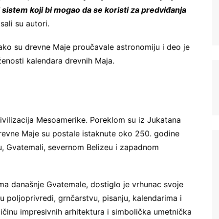
 sistem koji bi mogao da se koristi za predviđanja
isali su autori.
kako su drevne Maje proučavale astronomiju i deo je
enosti kalendara drevnih Maja.
Registrujte se na Sve o
arheologiji
civilizacija Mesoamerike. Poreklom su iz Jukatana
revne Maje su postale istaknute oko 250. godine
Budite u toku!
Prijavite se na našu
, Gvatemali, severnom Belizeu i zapadnom
mejl listu i svake srede u 12h
saznajte najnovije vesti iz sveta
arheologije
ma današnje Gvatemale, dostiglo je vrhunac svoje
 u poljoprivredi, grnčarstvu, pisanju, kalendarima i
oličinu impresivnih arhitektura i simbolička umetnička