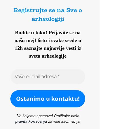
Registrujte se na Sve o
arheologiji
Budite u toku!
Prijavite se na
našu mejl listu i svake srede u
12h saznajte najnovije vesti iz
sveta arheologije
Ne šaljemo spamove! Pročitajte naša
pravila korišćenja
za više informacija.