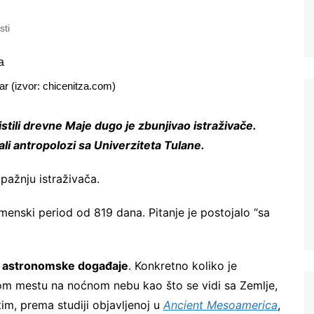
sti
r (izvor: chicenitza.com)
stili drevne Maje dugo je zbunjivao istraživače.
i antropolozi sa Univerziteta Tulane.
pažnju istraživača.
emenski period od 819 dana. Pitanje je postojalo “sa
ti astronomske događaje
. Konkretno koliko je
tom mestu na noćnom nebu kao što se vidi sa Zemlje,
im, prema studiji objavljenoj u
Ancient Mesoamerica
,