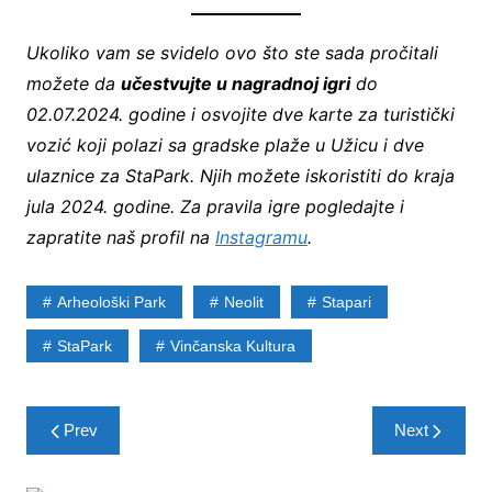
Ukoliko vam se svidelo ovo što ste sada pročitali
možete da
učestvujte u nagradnoj igri
do
02.07.2024. godine i osvojite dve karte za turistički
vozić koji polazi sa gradske plaže u Užicu i dve
ulaznice za StaPark. Njih možete iskoristiti do kraja
jula 2024. godine. Za pravila igre pogledajte i
zapratite naš profil na
Instagramu
.
Arheološki Park
Neolit
Stapari
StaPark
Vinčanska Kultura
Post
Prev
Next
navigation