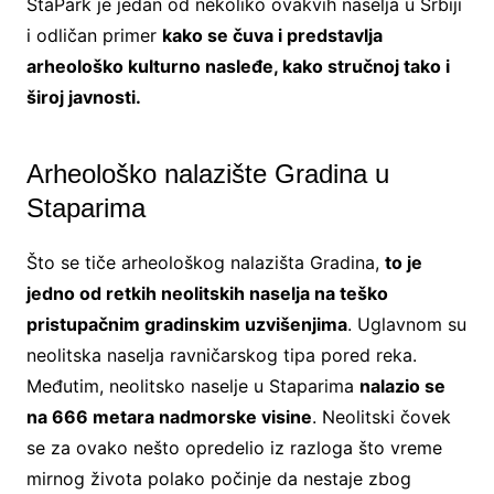
StaPark je jedan od nekoliko ovakvih naselja u Srbiji
i odličan primer
kako se čuva i predstavlja
arheološko kulturno nasleđe, kako stručnoj tako i
široj javnosti.
Arheološko nalazište Gradina u
Staparima
Što se tiče arheološkog nalazišta Gradina,
to je
jedno od retkih neolitskih naselja na teško
pristupačnim gradinskim uzvišenjima
. Uglavnom su
neolitska naselja ravničarskog tipa pored reka.
Međutim, neolitsko naselje u Staparima
nalazio se
na 666 metara nadmorske visine
. Neolitski čovek
se za ovako nešto opredelio iz razloga što vreme
mirnog života polako počinje da nestaje zbog