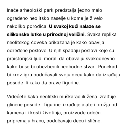
Inače arheološki park predstalja jedno malo
ograđeno neolitsko naselje u kome je živelo
nekoliko porodica.
U svakoj kući nalaze se
silikonske lutke u prirodnoj veličini.
Svaka replika
neolitskog čoveka prikazana je kako obavlja
određene poslove. U njih spadaju poslovi koje su
praistorijski ljudi morali da obavalju svakodnevno
kako bi se bi obezbedili neohodne stvari. Ponekad
bi kroz igru podučavali svoju decu kako da izrađuju
posude ili kako da prave figurine.
Videćete kako neolitski muškarac ili žena izrađuje
glinene posude i figurine, izrađuje alate i oružja od
kamena ili kosti životinja, proizvode odeću,
pripremaju hranu, podučavaju decu i slično.