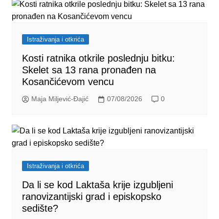
Istraživanja i otkrića
Kosti ratnika otkrile poslednju bitku:
Skelet sa 13 rana pronađen na
Kosančićevom vencu
Maja Miljević-Đajić
07/08/2026
0
Istraživanja i otkrića
Da li se kod Laktaša krije izgubljeni
ranovizantijski grad i episkopsko
sedište?