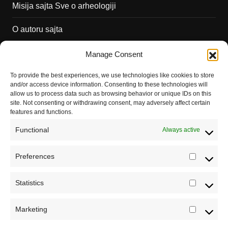
Misija sajta Sve o arheologiji
O autoru sajta
Pravila korišćenja
Manage Consent
Impressum
To provide the best experiences, we use technologies like cookies to store
and/or access device information. Consenting to these technologies will
Saradnja
allow us to process data such as browsing behavior or unique IDs on this
site. Not consenting or withdrawing consent, may adversely affect certain
features and functions.
Functional
Always active
Preferences
Prefere
Registrujte se na Sve o arheologiji
Statistics
Statistic
Budite u toku!
Prijavite se na našu mejl listu i svake
srede u 12h saznajte najnovije vesti iz sveta
Marketing
Marketi
arheologije