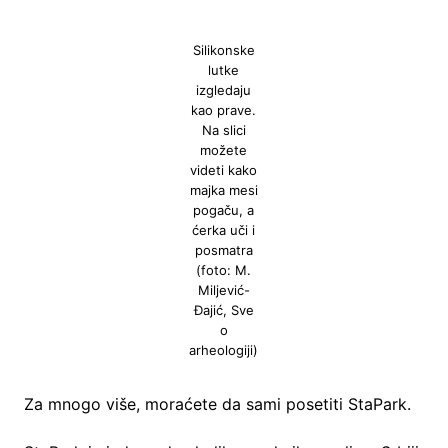
Silikonske
lutke
izgledaju
kao prave.
Na slici
možete
videti kako
majka mesi
pogaču, a
ćerka uči i
posmatra
(foto: M.
Miljević-
Đajić, Sve
o
arheologiji)
Za mnogo više, moraćete da sami posetiti StaPark.