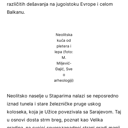
različitih dešavanja na jugoistoku Evrope i celom
Balkanu.
Neolitska
kuća od
pletera i
lepa (foto:
M.
Miljević-
Đajić, Sve
o
arheologiji)
Neolitsko naselje u Staparima nalazi se neposredno
iznad tunela i stare železničke pruge uskog
koloseka, koja je Užice povezivala sa Sarajevom. Taj
u osnovi dosta strm breg, poznat kao Velika
gradina, na svojoj severozapadnoj strani gradi manji