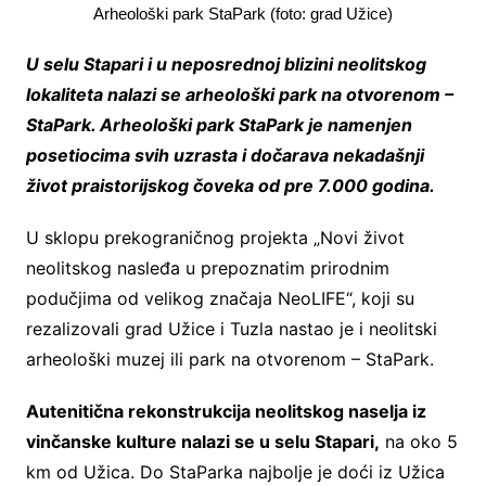
Arheološki park StaPark (foto: grad Užice)
U selu Stapari i u neposrednoj blizini neolitskog
lokaliteta nalazi se arheološki park na otvorenom –
StaPark. Arheološki park StaPark je namenjen
posetiocima svih uzrasta i dočarava nekadašnji
život praistorijskog čoveka od pre 7.000 godina.
U sklopu prekograničnog projekta „Novi život
neolitskog nasleđa u prepoznatim prirodnim
podučjima od velikog značaja NeoLIFE“, koji su
rezalizovali grad Užice i Tuzla nastao je i neolitski
arheološki muzej ili park na otvorenom – StaPark.
Autenitična rekonstrukcija neolitskog naselja iz
vinčanske kulture nalazi se u selu Stapari,
na oko 5
km od Užica. Do StaParka najbolje je doći iz Užica