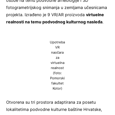
osobe na temu podvodne arheologije i 3D
fotogrametrijskog snimanja u zemljama učesnicama
projekta. Izrađeno je 9 VR/AR proizvoda
virtuelne
realnosti na temu podvodnog kulturnog nasleđa
.
Upotreba
VR
naočara
za
virtuelna
realnost
(foto:
Pomorski
fakultet
Kotor)
Otvorena su tri prostora adaptirana za posetu
lokalitetima podvodne kulturne baštine Hrvatske,