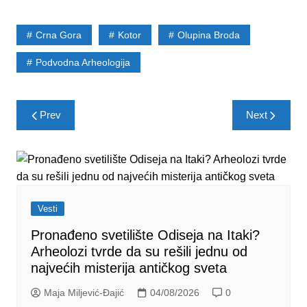
Crna Gora
Kotor
Olupina Broda
Podvodna Arheologija
Post
Prev
Next
navigation
Vesti
Pronađeno svetilište Odiseja na Itaki?
Arheolozi tvrde da su rešili jednu od
najvećih misterija antičkog sveta
Maja Miljević-Đajić
04/08/2026
0