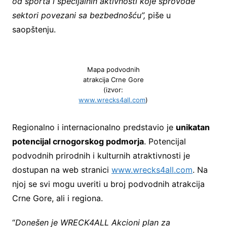
od sporta i specijalnih aktivnosti koje sprovode
sektori povezani sa bezbednošću”,
piše u
saopštenju.
Mapa podvodnih
atrakcija Crne Gore
(izvor:
www.wrecks4all.com
)
Regionalno i internacionalno predstavio je
unikatan
potencijal crnogorskog podmorja
. Potencijal
podvodnih prirodnih i kulturnih atraktivnosti je
dostupan na web stranici
www.wrecks4all.com
. Na
njoj se svi mogu uveriti u broj podvodnih atrakcija
Crne Gore, ali i regiona.
“
Donešen je WRECK4ALL Akcioni plan za