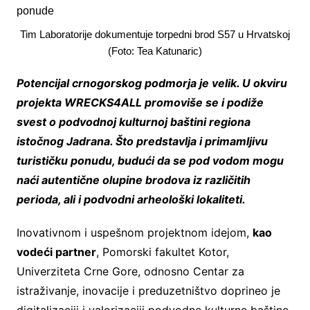
Tim Laboratorije dokumentuje torpedni brod S57 u Hrvatskoj
(Foto: Tea Katunaric)
Potencijal crnogorskog podmorja je velik. U okviru
projekta WRECKS4ALL promoviše se i podiže
svest o podvodnoj kulturnoj baštini regiona
istočnog Jadrana. Što predstavlja i primamljivu
turističku ponudu, budući da se pod vodom mogu
naći autentične olupine brodova iz različitih
perioda, ali i podvodni arheološki lokaliteti.
Inovativnom i uspešnom projektnom idejom,
kao
vode
ć
i
partner
, Pomorski fakultet Kotor,
Univerziteta Crne Gore, odnosno Centar za
istraživanje, inovacije i preduzetništvo doprineo je