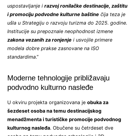
uspostavljanje i
razvoj ronilačke destinacije, zaštitu
i promociju podvodne kulturne baštine
čija teza je
ušla u Strategiju o razvoju turizma do 2025. godine.
Institucije su prepoznale neophodnost izmene
zakona vezanih za ronjenje
i usvojile primere
modela dobre prakse zasnovane na ISO
standardima
.”
Moderne tehnologije približavaju
podvodno kulturno nasleđe
U okviru projekta organizovana je
obuka za
šezdeset osoba na temu destinacijskog
menadžmenta i turističke promocije podvodnog
kulturnog nasleđa
. Obučene su četrdeset dve