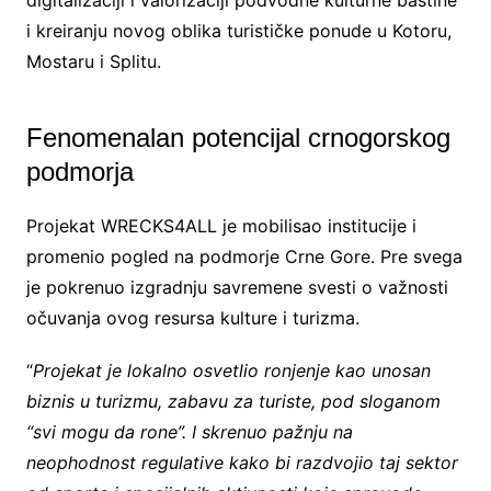
digitalizaciji i valorizaciji podvodne kulturne baštine
i kreiranju novog oblika turističke ponude u Kotoru,
Mostaru i Splitu.
Fenomenalan potencijal crnogorskog
podmorja
Projekat WRECKS4ALL je mobilisao institucije i
promenio pogled na podmorje Crne Gore. Pre svega
je pokrenuo izgradnju savremene svesti o važnosti
očuvanja ovog resursa kulture i turizma.
“
Projekat je lokalno osvetlio ronjenje kao unosan
biznis u turizmu, zabavu za turiste, pod sloganom
“svi mogu da rone”. I skrenuo pažnju na
neophodnost regulative kako bi razdvojio taj sektor