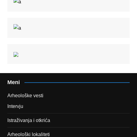
Meni
Arheološke vesti
Intervju
Istraživanja i otkrića
Arheološki lokaliteti