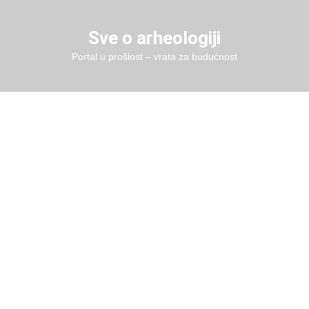
Skip
to
Sve o arheologiji
content
Portal u prošlost – vrata za budućnost