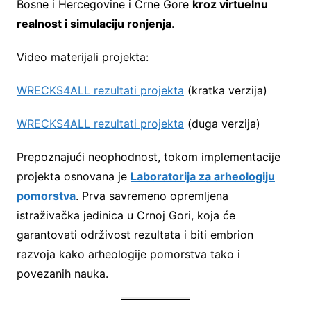
Bosne i Hercegovine i Crne Gore
kroz virtuelnu
realnost i simulaciju ronjenja
.
Video materijali projekta:
WRECKS4ALL rezultati projekta
(kratka verzija)
WRECKS4ALL rezultati projekta
(duga verzija)
Prepoznajući neophodnost, tokom implementacije
projekta osnovana je
Laboratorija za arheologiju
pomorstva
. Prva savremeno opremljena
istraživačka jedinica u Crnoj Gori, koja će
garantovati održivost rezultata i biti embrion
razvoja kako arheologije pomorstva tako i
povezanih nauka.