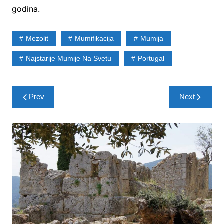
godina.
Mezolit
Mumifikacija
Mumija
Najstarije Mumije Na Svetu
Portugal
Post
Prev
Next
navigation