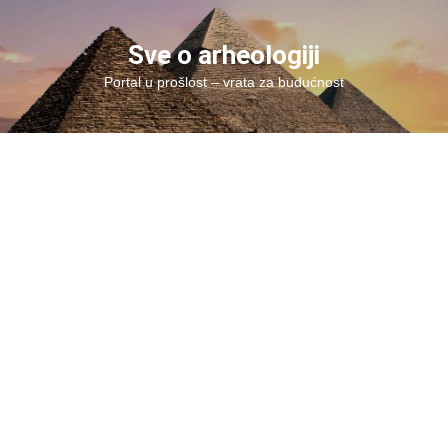
Skip
to
Sve o arheologiji
content
Portal u prošlost – vrata za budućnost