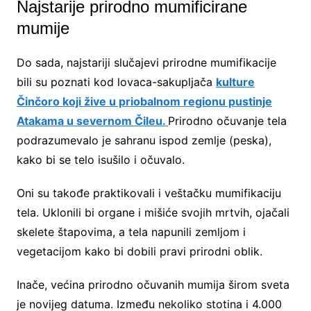
Najstarije prirodno mumificirane
mumije
Do sada, najstariji slučajevi prirodne mumifikacije
bili su poznati kod lovaca-sakupljača
kulture
Činčoro koji žive u priobalnom regionu pustinje
Atakama u severnom Čileu.
Prirodno očuvanje tela
podrazumevalo je sahranu ispod zemlje (peska),
kako bi se telo isušilo i očuvalo.
Oni su takođe praktikovali i veštačku mumifikaciju
tela. Uklonili bi organe i mišiće svojih mrtvih, ojačali
skelete štapovima, a tela napunili zemljom i
vegetacijom kako bi dobili pravi prirodni oblik.
Inače, većina prirodno očuvanih mumija širom sveta
je novijeg datuma. Između nekoliko stotina i 4.000