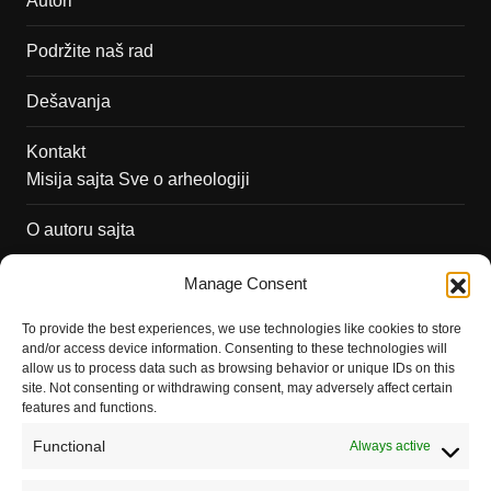
Autori
Podržite naš rad
Dešavanja
Kontakt
Misija sajta Sve o arheologiji
O autoru sajta
Pravila korišćenja
Manage Consent
Impressum
To provide the best experiences, we use technologies like cookies to store
and/or access device information. Consenting to these technologies will
Saradnja
allow us to process data such as browsing behavior or unique IDs on this
site. Not consenting or withdrawing consent, may adversely affect certain
features and functions.
Functional
Always active