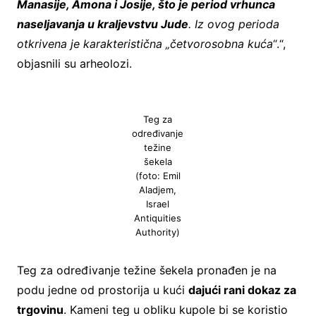
Manasije, Amona i Josije, što je period vrhunca
naseljavanja u kraljevstvu Jude
. Iz ovog perioda
otkrivena je karakteristična „četvorosobna kuća
“.“,
objasnili su arheolozi.
Teg za
određivanje
težine
šekela
(foto: Emil
Aladjem,
Israel
Antiquities
Authority)
Teg za određivanje težine šekela pronađen je na
podu jedne od prostorija u kući
dajući rani dokaz za
trgovinu
. Kameni teg u obliku kupole bi se koristio