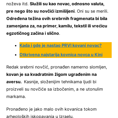
noževa itd.
Služili su kao novac, odnosno valuta,
pre nego što su novčići izmišljeni
. Oni su se merili.
Određena težina ovih srebrnih fragmenata bi bila
zamenjana za, na primer, kamilu, tekstil ili vrećicu
egzotičnog začina i slično
.
Kada i gde je nastao PRVI kovani novac?
Otkrivena najstarija kovnica novca u Kini
Redak srebrni novčić, pronađen namerno slomljen,
kovan je sa kvadratnim žigom ugrađenim na
aversu.
Kasnije, složenijim tehnikama ljudi bi
proizveli su novčiće sa izbočenim, a ne utonulim
markama.
Pronađeno je jako malo ovih kovanica tokom
arheoloških iskopavanja u Izraelu.