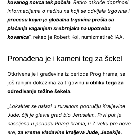
kovanog novca tek počela
. Retko otkriće doprinosi
informacijama o načinu na koji se odvijala trgovina i
procesu kojim je globalna trgovina prešla sa
plaćanja vaganjem srebrnjaka na upotrebu
kovanica
“, rekao je Robert Kol, numizmatirač IAA.
Pronađena je i kameni teg za šekel
Otkrivena je i građevina iz perioda Prog hrama, sa
još ranijim dokazima za trgovinu
u obliku tega za
određivanje težine šekela
.
„
Lokalitet se nalazi u ruralnom području Kraljevine
Jude, čiji je glavni grad bio Jerusalim. Prvi put je
naseljeno u periodu Prvog hrama, u 7. veku pre nove
ere,
za vreme vladavine kraljeva Jude, Jezekije,