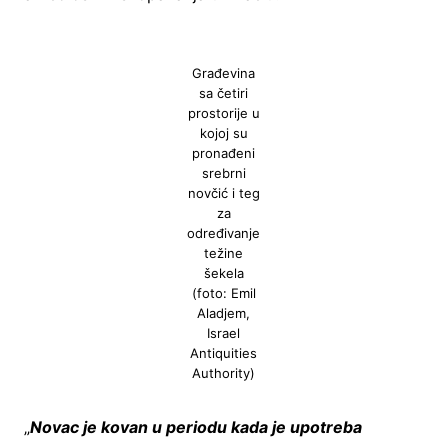
Građevina
sa četiri
prostorije u
kojoj su
pronađeni
srebrni
novčić i teg
za
određivanje
težine
šekela
(foto: Emil
Aladjem,
Israel
Antiquities
Authority)
„
Novac je kovan u periodu kada je upotreba