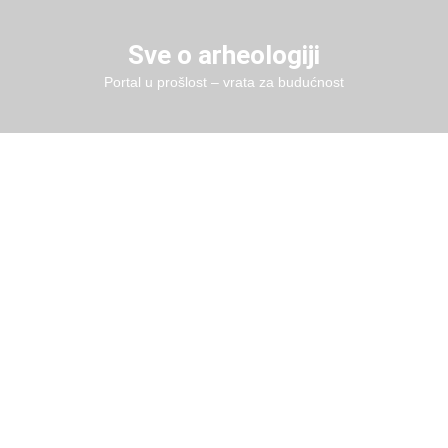
Skip
to
Sve o arheologiji
content
Portal u prošlost – vrata za budućnost