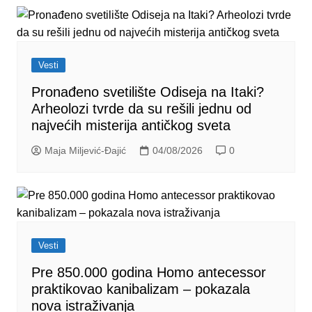
Vesti
Pronađeno svetilište Odiseja na Itaki?
Arheolozi tvrde da su rešili jednu od
najvećih misterija antičkog sveta
Maja Miljević-Đajić
04/08/2026
0
Vesti
Pre 850.000 godina Homo antecessor
praktikovao kanibalizam – pokazala
nova istraživanja