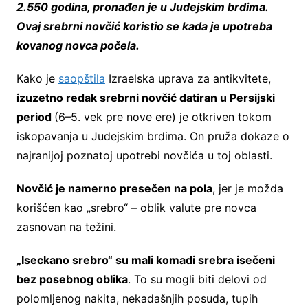
2.550 godina, pronađen je u Judejskim brdima.
Ovaj srebrni novčić koristio se kada je upotreba
kovanog novca počela.
Kako je
saopštila
Izraelska uprava za antikvitete,
izuzetno redak srebrni novčić datiran u Persijski
period
(6–5. vek pre nove ere) je otkriven tokom
iskopavanja u Judejskim brdima. On pruža dokaze o
najranijoj poznatoj upotrebi novčića u toj oblasti.
Novčić je namerno presečen na pola
, jer je možda
korišćen kao „srebro“ – oblik valute pre novca
zasnovan na težini.
„Iseckano srebro“ su mali komadi srebra isečeni
bez posebnog oblika
. To su mogli biti delovi od
polomljenog nakita, nekadašnjih posuda, tupih