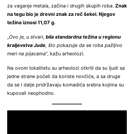
za vaganje metala, začina i drugih skupih roba.
Znak
na tegu bio je drevni znak za reč šekel. Njegov
težina iznosi 11,07 g.
„
Ovo je, u stvari,
bila standardna težina u regionu
kraljevstva Jude
, što pokazuje da se roba pažljivo
meri na pijacama
“, kažu arheolozi.
Na ovom lokalitetu su arheolozi otkrili da su ljudi sa
jedne strane počeli da koriste novčiće, a sa druge
da se i dalje pridržavaju komadića srebra kojima su
kupovali neophodno.