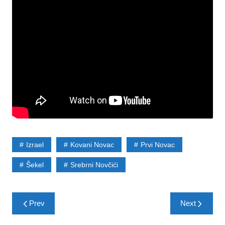
Izrael
Kovani Novac
Prvi Novac
Šekel
Srebrni Novčići
Post
Prev
Next
navigation