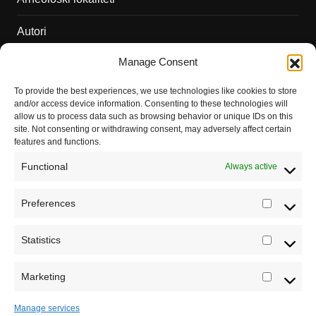
Autori
Manage Consent
Podržite naš rad
To provide the best experiences, we use technologies like cookies to store
Dešavanja
and/or access device information. Consenting to these technologies will
allow us to process data such as browsing behavior or unique IDs on this
Kontakt
site. Not consenting or withdrawing consent, may adversely affect certain
features and functions.
Misija sajta Sve o arheologiji
Functional
Always active
O autoru sajta
Preferences
Prefere
Pravila korišćenja
Registrujte se na Sve o arheologiji
Impressum
Statistics
Statistic
Budite u toku!
Prijavite se na našu mejl listu i svake
Saradnja
srede u 12h saznajte najnovije vesti iz sveta
Marketing
Marketi
arheologije
Manage services