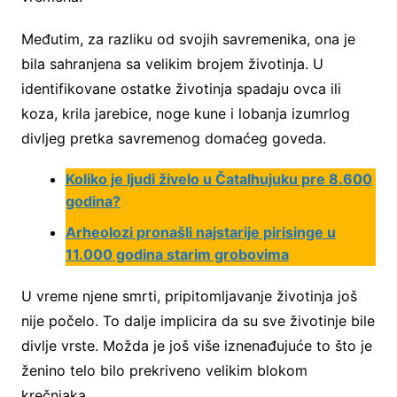
Međutim, za razliku od svojih savremenika, ona je
bila sahranjena sa velikim brojem životinja. U
identifikovane ostatke životinja spadaju ovca ili
koza, krila jarebice, noge kune i lobanja izumrlog
divljeg pretka savremenog domaćeg goveda.
Koliko je ljudi živelo u Čatalhujuku pre 8.600
godina?
Arheolozi pronašli najstarije pirisinge u
11.000 godina starim grobovima
U vreme njene smrti, pripitomljavanje životinja još
nije počelo. To dalje implicira da su sve životinje bile
divlje vrste. Možda je još više iznenađujuće to što je
ženino telo bilo prekriveno velikim blokom
krečnjaka.