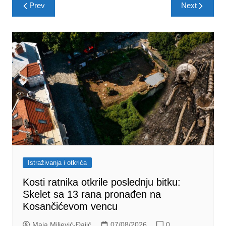
Post
Prev
Next
navigation
Istraživanja i otkrića
Kosti ratnika otkrile poslednju bitku:
Skelet sa 13 rana pronađen na
Kosančićevom vencu
Maja Miljević-Đajić
07/08/2026
0