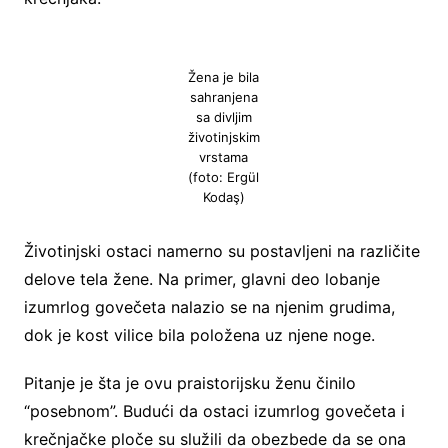
Žena je bila
sahranjena
sa divljim
životinjskim
vrstama
(foto: Ergül
Kodaş)
Životinjski ostaci namerno su postavljeni na različite
delove tela žene. Na primer, glavni deo lobanje
izumrlog govečeta nalazio se na njenim grudima,
dok je kost vilice bila položena uz njene noge.
Pitanje je šta je ovu praistorijsku ženu činilo
“posebnom”. Budući da ostaci izumrlog govečeta i
krečnjačke ploče su služili da obezbede da se ona