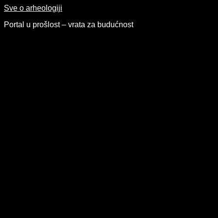
Skip
Sve o arheologiji
to
Portal u prošlost – vrata za budućnost
content