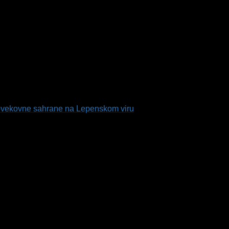
jovekovne sahrane na Lepenskom viru
Dunavu: Srednjovekovne sahrane na Lepen