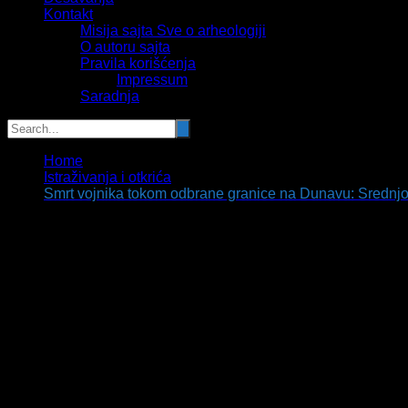
Kontakt
Misija sajta Sve o arheologiji
O autoru sajta
Pravila korišćenja
Impressum
Saradnja
Home
Istraživanja i otkrića
Smrt vojnika tokom odbrane granice na Dunavu: Sredn
Smrt vojnika tokom odbrane granice na 