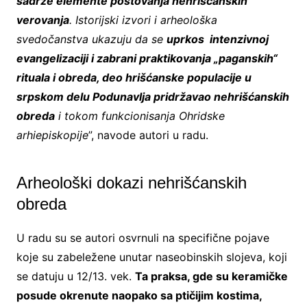
sadrže elemente poštovanja nehrišćanskih
verovanja
. Istorijski izvori i arheološka
svedočanstva ukazuju da se
uprkos intenzivnoj
evangelizaciji i zabrani praktikovanja „paganskih“
rituala i obreda, deo hrišćanske populacije u
srpskom delu Podunavlja pridržavao nehrišćanskih
obreda
i tokom funkcionisanja Ohridske
arhiepiskopije
”, navode autori u radu.
Arheološki dokazi nehrišćanskih
obreda
U radu su se autori osvrnuli na specifične pojave
koje su zabeležene unutar naseobinskih slojeva, koji
se datuju u 12/13. vek.
Ta praksa, gde su keramičke
posude okrenute naopako sa ptičijim kostima,