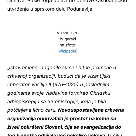
Dunava. Posle toga dolazi do obnove kasnoantičkih
utvrđenja u sprskom delu Podunavlja.
Vizantijsko-
bugarski
rat (foto:
Wikipedia
)
„
Istovremeno, dogodile su se i bitne promene u
crkvenoj organizaciji, budući da je vizantijski
imperator Vasilije II (976–1025) u poslednjim
godinama svoje vladavine formirao Ohridsku
arhiepiskopiju sa 33 episkopije, koja je bila
potčinjena lično caru.
Novouspostavljena crkvena
organizacija obuhvatala je prostor na kome su
živeli pokršteni Sloveni, čija se evangelizacija do
tog trenutka odvijala već nekoliko vekova
. U cilju