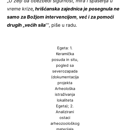
„
U želji da obezbedi sigurnost, mira i spasenja u
vreme krize
, hrišćanska zajednica je posegnula ne
samo za Božjom intervencijom, već i za pomoći
drugih „većih sila
““, piše u radu.
Egeta: 1.
Keramička
posuda in situ,
pogled sa
severozapada
(dokumentacija
projekta
Arheološka
istraživanja
lokaliteta
Egeta); 2.
Analizirani
ostaci
arheozoološkog
materijala