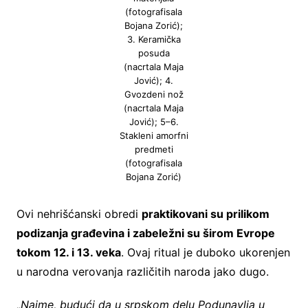
(fotografisala
Bojana Zorić);
3. Keramička
posuda
(nacrtala Maja
Jović); 4.
Gvozdeni nož
(nacrtala Maja
Jović); 5–6.
Stakleni amorfni
predmeti
(fotografisala
Bojana Zorić)
Ovi nehrišćanski obredi
praktikovani su prilikom
podizanja građevina i zabeležni su širom Evrope
tokom 12. i 13. veka
. Ovaj ritual je duboko ukorenjen
u narodna verovanja različitih naroda jako dugo.
„
Naime, budući da u srpskom delu Podunavlja u