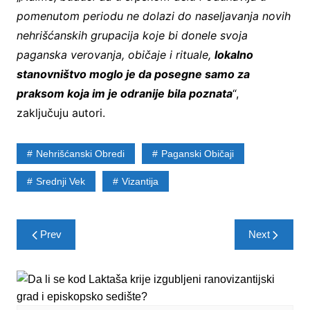
pomenutom periodu ne dolazi do naseljavanja novih
nehrišćanskih grupacija koje bi donele svoja
paganska verovanja, običaje i rituale,
lokalno
stanovništvo moglo je da posegne samo za
praksom koja im je odranije bila poznata
“,
zaključuju autori.
Nehrišćanski Obredi
Paganski Običaji
Srednji Vek
Vizantija
Post
Prev
Next
navigation