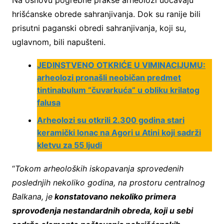
Na osnovu pogrebne prakse arheolozi uočavaju
hrišćanske obrede sahranjivanja. Dok su ranije bili
prisutni paganski obredi sahranjivanja, koji su,
uglavnom, bili napušteni.
JEDINSTVENO OTKRIĆE U VIMINACIJUMU:
arheolozi pronašli neobičan predmet
tintinabulum “čuvarkuća” u obliku krilatog
falusa
Arheolozi su otkrili 2.300 godina stari
keramički lonac na Agori u Atini koji sadrži
kletvu za 55 ljudi
“
Tokom arheoloških iskopavanja sprovedenih
poslednjih nekoliko godina, na prostoru centralnog
Balkana, je
konstatovano nekoliko primera
sprovođenja nestandardnih obreda, koji u sebi