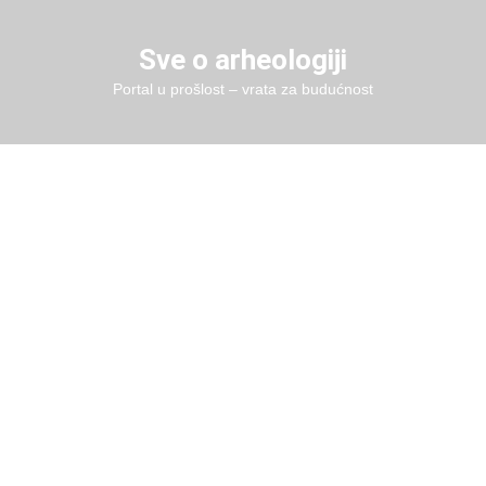
Skip
to
Sve o arheologiji
content
Portal u prošlost – vrata za budućnost