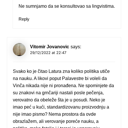
Ne sumnjamo da se konsultovao sa lingvistima.
Reply
Vitomir Jovanovic
says:
29/12/2022 at 22:47
Svako ko je čitao Latura zna koliko politika utiče
na nauku. A likovi poput Palavestre bi voleli da
Vinča nikada nije ni pronađena. Ne spominjete da
su znakovi na grnčariji nastali posle pečenja,
verovatno da obeleže šta je u posudi. Neko je
imao peć u kući, standardizovanu proizvodnju a
nije imao pismo? Nema prostora da ovde
obrazlažem, ali verovanje poreće nauku, a