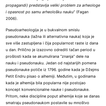
propagandi) predstavlja veliki problem za arheologe
i opasnost po samu arheološku nauku
“ (Fagan
2006).
Pseudoarheologija je u bukvalnom smislu
pseudonauka (lažna ili alternativna nauka) koja je
sve više zastupljena i čija popularnost raste iz dana
u dan. Prilično je izazovno odrediti tačan period u
prošlosti kada se akumulirana ‘’znanja’’ dele na
nauku i pseudonauku. Jedan od najstarijih pomena
pseudonauke potiče iz 1796. godine kada je Džejms
Petit Endru pisao o alhemiji. Međutim, u godinama
kada je alhemija bila popularna nije postojao
koncept konvencionalne nauke i pseudonauke.
Pritom, neke discipline poput alhemije koje se danas
smatraju pseudonaukom postavile su mnoštvo