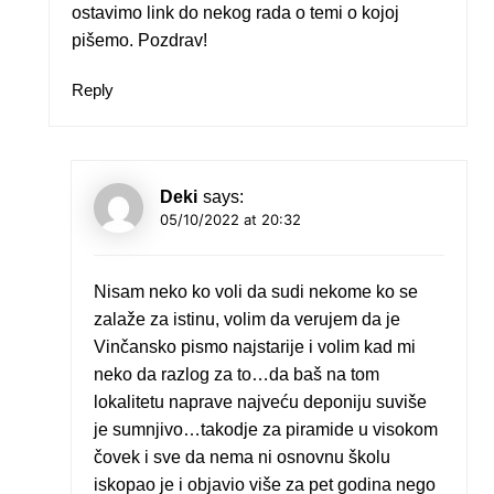
ostavimo link do nekog rada o temi o kojoj
pišemo. Pozdrav!
Reply
Deki
says:
05/10/2022 at 20:32
Nisam neko ko voli da sudi nekome ko se
zalaže za istinu, volim da verujem da je
Vinčansko pismo najstarije i volim kad mi
neko da razlog za to…da baš na tom
lokalitetu naprave najveću deponiju suviše
je sumnjivo…takodje za piramide u visokom
čovek i sve da nema ni osnovnu školu
iskopao je i objavio više za pet godina nego