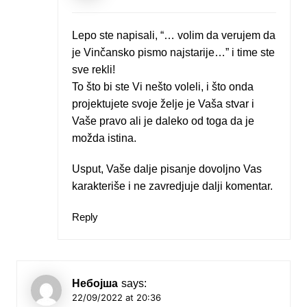
Lepo ste napisali, “… volim da verujem da
je Vinčansko pismo najstarije…” i time ste
sve rekli!
To što bi ste Vi nešto voleli, i što onda
projektujete svoje želje je Vaša stvar i
Vaše pravo ali je daleko od toga da je
možda istina.
Usput, Vaše dalje pisanje dovoljno Vas
karakteriše i ne zavredjuje dalji komentar.
Reply
Небојша
says:
22/09/2022 at 20:36