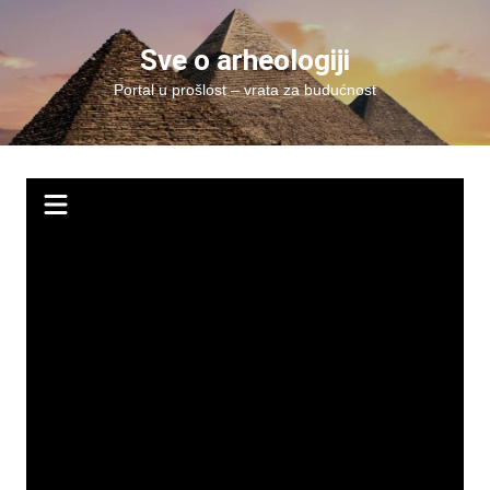
Skip
to
Sve o arheologiji
content
Portal u prošlost – vrata za budućnost