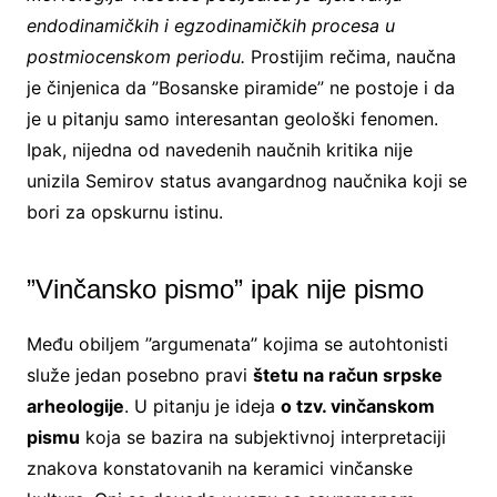
endodinamičkih i egzodinamičkih procesa u
postmiocenskom periodu.
Prostijim rečima, naučna
je činjenica da ”Bosanske piramide” ne postoje i da
je u pitanju samo interesantan geološki fenomen.
Ipak, nijedna od navedenih naučnih kritika nije
unizila Semirov status avangardnog naučnika koji se
bori za opskurnu istinu.
”Vinčansko pismo” ipak nije pismo
Među obiljem ’’argumenata’’ kojima se autohtonisti
služe jedan posebno pravi
štetu na račun srpske
arheologije
. U pitanju je ideja
o tzv. vinčanskom
pismu
koja se bazira na subjektivnoj interpretaciji
znakova konstatovanih na keramici vinčanske