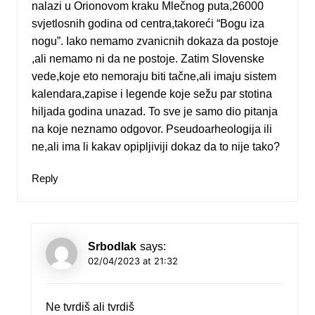
nalazi u Orionovom kraku Mlečnog puta,26000
svjetlosnih godina od centra,takoreći “Bogu iza
nogu”. Iako nemamo zvanicnih dokaza da postoje
,ali nemamo ni da ne postoje. Zatim Slovenske
vede,koje eto nemoraju biti tačne,ali imaju sistem
kalendara,zapise i legende koje sežu par stotina
hiljada godina unazad. To sve je samo dio pitanja
na koje neznamo odgovor. Pseudoarheologija ili
ne,ali ima li kakav opipljiviji dokaz da to nije tako?
Reply
Srbodlak
says:
02/04/2023 at 21:32
Ne tvrdiš ali tvrdiš