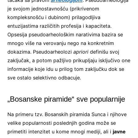
je svojom jednostavnošću (prikrivenom
kompleksnošću i dubinom) prilagodljiva
entuzijastima različitih profesija i kapaciteta.
Opsesija pseudoarheološkim narativima bazira se
mnogo više na verovanju nego na konkretnim
dokazima. Pseudoarheolozi
apriori
definišu svoj
zaključak, a potom pažljivo prikupljaju isključivo one
informacije koje idu u prilog tom zaključku dok se
sve ostalo selektivno odbacuje.
„Bosanske piramide“ sve popularnije
Na primeru tzv. Bosanskih piramida Sunca i njihove
velike popularnosti poslednjih godina može se
primetiti intenzitet u kome mnogi mediji, ali i
javne