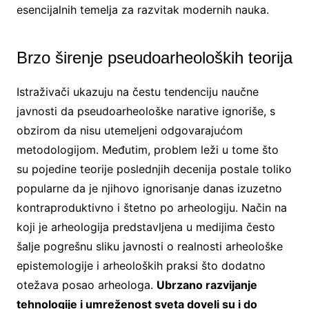
esencijalnih temelja za razvitak modernih nauka.
Brzo širenje pseudoarheoloških teorija
Istraživači ukazuju na čestu tendenciju naučne
javnosti da pseudoarheološke narative ignoriše, s
obzirom da nisu utemeljeni odgovarajućom
metodologijom. Međutim, problem leži u tome što
su pojedine teorije poslednjih decenija postale toliko
popularne da je njihovo ignorisanje danas izuzetno
kontraproduktivno i štetno po arheologiju. Način na
koji je arheologija predstavljena u medijima često
šalje pogrešnu sliku javnosti o realnosti arheološke
epistemologije i arheoloških praksi što dodatno
otežava posao arheologa.
Ubrzano razvijanje
tehnologije i umreženost sveta doveli su i do