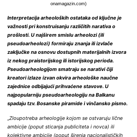
onamagazin.com)
Interpretacija arheoloških ostataka od ključne je
važnosti pri konstruisanju različitih narativa o
prošlosti. U najširem smislu arheolozi (ili
pseudoarheolozi) formiraju znanja ili izvlače
zaključke na osnovu dostupnih materijalnih izvora
iz nekog praistorijskog ili istorijskog perioda.
Pseudoarheologijom smatraju se narativi čiji
kreatori izlaze izvan okvira arheološke naučne
zajednice odbijajući prihvaćene stavove. U
najpopularniju pseudoarheologiju na Balkanu
spadaju tzv. Bosanske piramide i vinčansko pismo.
„
Zloupotreba arheologije kojom se ostvaruju lične
ambicije (poput sticanja publiciteta i novca) ili
kolektivne ambicije (poput širenja nacionalističkih