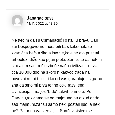
Japanac
says:
11/11/2022 at 18:30
Ne tvrdim da su Osmanagić i ostali u pravu…ali
zar bespogovorno mora biti baš kako nalaže
zvanična bečka škola istorije,koje se eto priznati
arheolozi drže kao pijan plota. Zamislite da nekim
slučajem sad nešto zbriše našu civilizaciju…za
cca 10 000 godina skoro nikakvog traga na
povrsini ne bi bilo…i ko od vas garantuje i sigurno
zna da smo mi prva tehnoloski razvijena
civilizacija. Ima jos “brdo” takvih primera. Po
Darvinu,razvismo se od majmuna,pa otkud onda
sad majmuni,zar su samo neki postali ljudi a neki
ne? Pa onda vanzemaljci. Sunčev sistem se