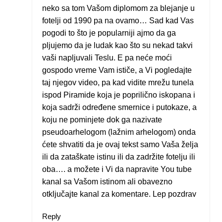
neko sa tom Vašom diplomom za blejanje u
fotelji od 1990 pa na ovamo… Sad kad Vas
pogodi to što je popularniji ajmo da ga
pljujemo da je ludak kao što su nekad takvi
vaši napljuvali Teslu. E pa neće moći
gospodo vreme Vam ističe, a Vi pogledajte
taj njegov video, pa kad vidite mrežu tunela
ispod Piramide koja je poprilično iskopana i
koja sadrži određene smernice i putokaze, a
koju ne pominjete dok ga nazivate
pseudoarhelogom (lažnim arhelogom) onda
ćete shvatiti da je ovaj tekst samo Vaša želja
ili da zataškate istinu ili da zadržite fotelju ili
oba…. a možete i Vi da napravite You tube
kanal sa Vašom istinom ali obavezno
otključajte kanal za komentare. Lep pozdrav
Reply