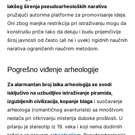
lakšeg širenja pseudoarheoloških narativa
pružajući autorima platforme za promovisanje ideja.
Oni zbog manjka restrikcija pri istraživanju mogu da
konstruišu priče tako da deluju i budu prijemčivije
široj javnosti od često (ali ne i uvek) rigidnih naučnih
narativa ograničenih naučnim metodom.
Pogrešno viđenje arheologije
Za alarmantan broj laika arheologija se svodi
isključivo na uzbudljivo istraživanje piramida,
izgubljenih civilizacija, kopanje blaga
i suočavanje
arheologa (romantičnog avanturiste) sa mnoštvom
nedaća pri otkrivanju misterija duboke prošlosti. U
pitanju je stereotip iz 19. veka i koji nema dodirnih
tačaka sa pravom
arheologijom
. Pseudoarheologija