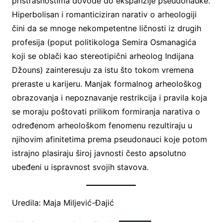
pristrasnostima dovode do ekspanzije pseudonauke.
Hiperbolisan i romanticiziran narativ o arheologiji
čini da se mnoge nekompetentne ličnosti iz drugih
profesija (poput politikologa Semira Osmanagića
koji se oblači kao stereotipični arheolog Indijana
Džouns) zainteresuju za istu što tokom vremena
preraste u karijeru. Manjak formalnog arheološkog
obrazovanja i nepoznavanje restrikcija i pravila koja
se moraju poštovati prilikom formiranja narativa o
određenom arheološkom fenomenu rezultiraju u
njihovim afinitetima prema pseudonauci koje potom
istrajno plasiraju široj javnosti često apsolutno
ubeđeni u ispravnost svojih stavova.
Uredila: Maja Miljević-Đajić