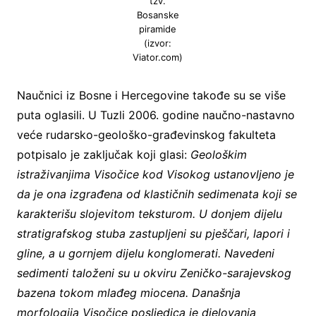
tzv.
Bosanske
piramide
(izvor:
Viator.com)
Naučnici iz Bosne i Hercegovine takođe su se više
puta oglasili. U Tuzli 2006. godine naučno-nastavno
veće rudarsko-geološko-građevinskog fakulteta
potpisalo je zaključak koji glasi:
Geološkim
istraživanjima Visočice kod Visokog ustanovljeno je
da je ona izgrađena od klastičnih sedimenata koji se
karakterišu slojevitom teksturom. U donjem dijelu
stratigrafskog stuba zastupljeni su pješčari, lapori i
gline, a u gornjem dijelu konglomerati. Navedeni
sedimenti taloženi su u okviru Zeničko-sarajevskog
bazena tokom mlađeg miocena. Današnja
morfologija Visočice posljedica je djelovanja