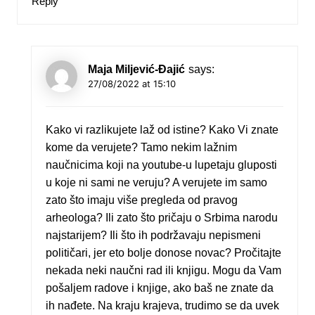
Reply
Maja Miljević-Đajić
says:
27/08/2022 at 15:10
Kako vi razlikujete laž od istine? Kako Vi znate
kome da verujete? Tamo nekim lažnim
naučnicima koji na youtube-u lupetaju gluposti
u koje ni sami ne veruju? A verujete im samo
zato što imaju više pregleda od pravog
arheologa? Ili zato što pričaju o Srbima narodu
najstarijem? Ili što ih podržavaju nepismeni
političari, jer eto bolje donose novac? Pročitajte
nekada neki naučni rad ili knjigu. Mogu da Vam
pošaljem radove i knjige, ako baš ne znate da
ih nađete. Na kraju krajeva, trudimo se da uvek