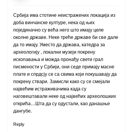
Србија има стотине неистражених локација из
доба винчанске културе, нека од њих
појединачно су већа него што имају целе
околне државе. Неке треће државе би све дале
да то имају. Уместо да држава, катедра за
археологију , локални музеји покрену
ископавања и можда пронађу свети грал
писмености у Србији, они седе примају масне
плате и спрдсју се са свима који покушавају да
покрену ствари. Замисли како су се смејали
највећим истраживачима када су
наговештавали неке од највећих археолошких
открића…Шта да су одустали, као данашње
дангубе.
Reply