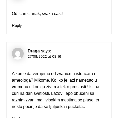
Odlican clanak, svaka cast!
Reply
Draga
says:
27/08/2022 at 08:16
A kome da verujemo od zvanicnih istoricara i
arheologa? Mikome. Koliko je lazi nametuto u
vremenu u kom ja zivim a tek o proslosti ! Istina
curi na dan svetlosti. Lazovi lepo obuceni sa
raznim zvanjima i visokim mestima se plase jer
nesto pocinje da se ljuljuska i pucketa..