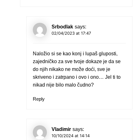
Srbodlak
says:
02/04/2023 at 17:47
Naložio si se kao konj i lupaš gluposti,
zajedničko za sve tvoje dokaze je da se
do njih nikako ne može doći, sve je
skriveno i zatrpano i ovo i ono… Jel ti to
nikad nije bilo malo čudno?
Reply
Vladimir
says:
10/10/2024 at 14:14