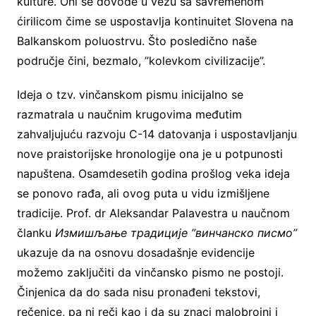
kulture. Oni se dovode u vezu sa savremenom
ćirilicom čime se uspostavlja kontinuitet Slovena na
Balkanskom poluostrvu. Što posledično naše
područje čini, bezmalo, ’’kolevkom civilizacije’’.
Ideja o tzv. vinčanskom pismu inicijalno se
razmatrala u naučnim krugovima međutim
zahvaljujuću razvoju C-14 datovanja i uspostavljanju
nove praistorijske hronologije ona je u potpunosti
napuštena. Osamdesetih godina prošlog veka ideja
se ponovo rađa, ali ovog puta u vidu izmišljene
tradicije. Prof. dr Aleksandar Palavestra u naučnom
članku
Измишљање традиције ”винчанско писмо”
ukazuje da na osnovu dosadašnje evidencije
možemo zaključiti da vinčansko pismo ne postoji.
Činjenica da do sada nisu pronađeni tekstovi,
rečenice, pa ni reči kao i da su znaci malobrojni i