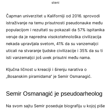
steni
Čapman univerzitet u Kaliforniji od 2016. sprovodi
istraživanje na temu prisutnosti pseudonauke među
populacijom i rezultati su pokazali da 57% ispitanika
veruje da je napredna visokotehnološka civilizacija
nekada upravljala svetom, 41% da su vanzemaljci
uticali na stvaranje ljudske civilizacije i 35% da su ti
isti vanzemaljci još uvek prisutni među nama.
Ključna ličnost u kreaciji i širenju narativa o
„Bosanskim piramidama“ je Semir Osmanagić.
Semir Osmanagić je pseudoarheolog
Na svom sajtu Semir poseduje biografiju u kojoj piše