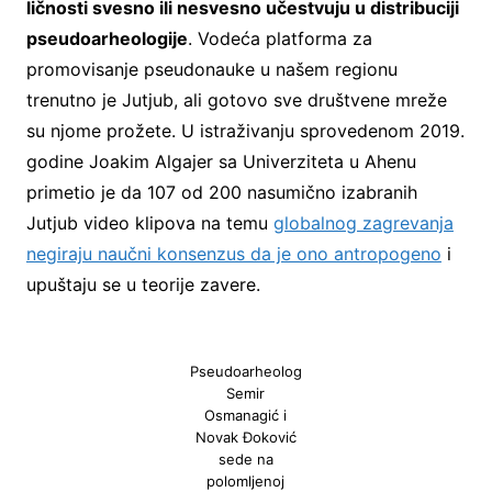
ličnosti svesno ili nesvesno učestvuju u distribuciji
pseudoarheologije
. Vodeća platforma za
promovisanje pseudonauke u našem regionu
trenutno je Jutjub, ali gotovo sve društvene mreže
su njome prožete. U istraživanju sprovedenom 2019.
godine Joakim Algajer sa Univerziteta u Ahenu
primetio je da 107 od 200 nasumično izabranih
Jutjub video klipova na temu
globalnog zagrevanja
negiraju naučni konsenzus da je ono antropogeno
i
upuštaju se u teorije zavere.
Pseudoarheolog
Semir
Osmanagić i
Novak Đoković
sede na
polomljenoj