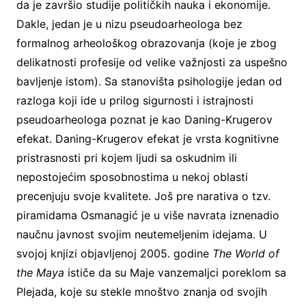
da je završio studije političkih nauka i ekonomije.
Dakle, jedan je u nizu pseudoarheologa bez
formalnog arheološkog obrazovanja (koje je zbog
delikatnosti profesije od velike važnjosti za uspešno
bavljenje istom). Sa stanovišta psihologije jedan od
razloga koji ide u prilog sigurnosti i istrajnosti
pseudoarheologa poznat je kao Daning-Krugerov
efekat. Daning-Krugerov efekat je vrsta kognitivne
pristrasnosti pri kojem ljudi sa oskudnim ili
nepostojećim sposobnostima u nekoj oblasti
precenjuju svoje kvalitete. Još pre narativa o tzv.
piramidama Osmanagić je u više navrata iznenadio
naučnu javnost svojim neutemeljenim idejama. U
svojoj knjizi objavljenoj 2005. godine
The World of
the Maya
ističe da su Maje vanzemaljci poreklom sa
Plejada, koje su stekle mnoštvo znanja od svojih