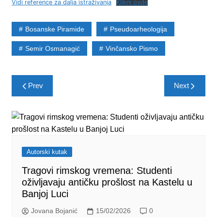
Vidi reference za dalja istraživanja
Klikni ovde
Bosanske Piramide
Pseudoarheologija
Semir Osmanagić
Vinčansko Pismo
Post
Prev
Next
navigation
Autorski kutak
Tragovi rimskog vremena: Studenti
oživljavaju antičku prošlost na Kastelu u
Banjoj Luci
Jovana Bojanić
15/02/2026
0