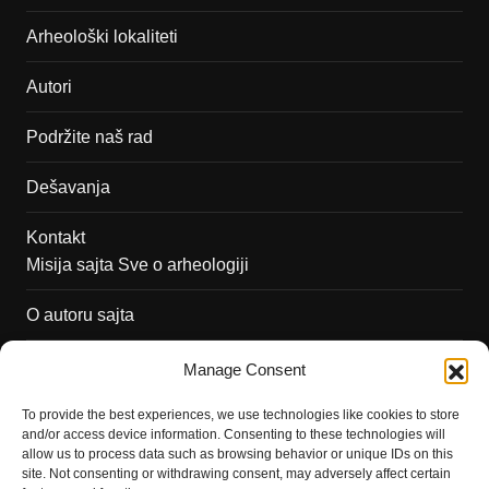
Arheološki lokaliteti
Autori
Podržite naš rad
Dešavanja
Kontakt
Misija sajta Sve o arheologiji
O autoru sajta
Pravila korišćenja
Manage Consent
Impressum
To provide the best experiences, we use technologies like cookies to store
and/or access device information. Consenting to these technologies will
Saradnja
allow us to process data such as browsing behavior or unique IDs on this
site. Not consenting or withdrawing consent, may adversely affect certain