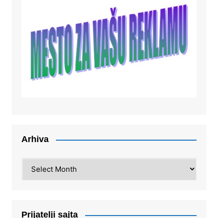
Arhiva
Arhiva
Prijatelji sajta