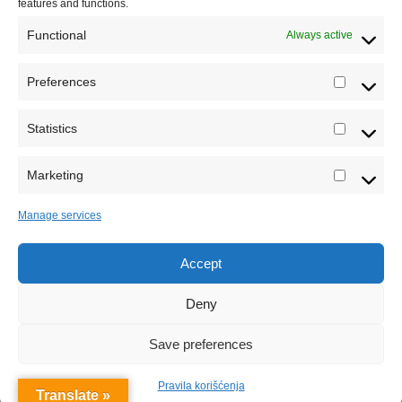
features and functions.
Functional
Always active
Preferences
Prefere
Statistics
Statistic
Marketing
Marketi
Manage services
Accept
Sva prava zadržava Sve o arheologiji 2019-2026
Deny
Save preferences
Pravila korišćenja
Translate »