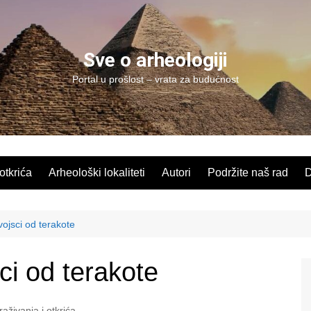
Sve o arheologiji
Portal u prošlost – vrata za budućnost
 otkrića
Arheološki lokaliteti
Autori
Podržite naš rad
D
 vojsci od terakote
sci od terakote
traživanja i otkrića