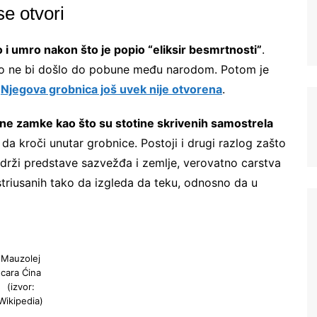
e otvori
 i umro nakon što je popio “eliksir besmrtnosti”
.
ako ne bi došlo do pobune među narodom. Potom je
.
Njegova grobnica još uvek nije otvorena
.
ene zamke kao što su stotine skrivenih samostrela
 kroči unutar grobnice. Postoji i drugi razlog zašto
adrži predstave sazvežđa i zemlje, verovatno carstva
Registrujte se na Sve o
striusanih tako da izgleda da teku, odnosno da u
arheologiji
Budite u toku!
Prijavite se na našu
Mauzolej
mejl listu i svake srede u 12h
cara Ćina
saznajte najnovije vesti iz sveta
(izvor:
arheologije
Wikipedia)