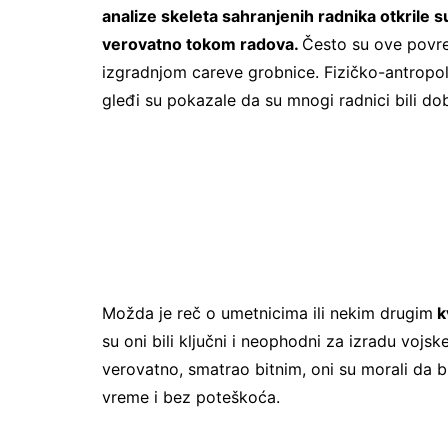
analize skeleta sahranjenih radnika otkrile 
verovatno tokom radova.
Često su ove povred
izgradnjom careve grobnice. Fizičko-antropol
gleđi su pokazale da su mnogi radnici bili dob
Možda je reč o umetnicima ili nekim drugim
k
su oni bili ključni i neophodni za izradu vojsk
verovatno, smatrao bitnim, oni su morali da b
vreme i bez poteškoća.