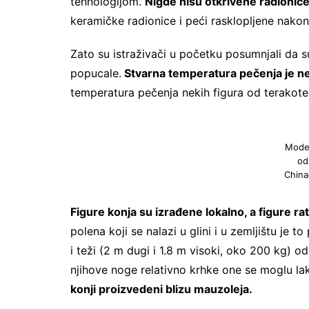
tehnologijom.
Nigde nisu otkrivene radionice 
keramičke radionice i peći rasklopljene nakon
Zato su istraživači u početku posumnjali da s
popucale.
Stvarna temperatura pečenja je n
temperatura pečenja nekih figura od terakote 
Model
od 
China
Figure konja su izrađene lokalno, a figure rat
polena koji se nalazi u glini i u zemljištu je 
i teži (2 m dugi i 1.8 m visoki, oko 200 kg) od
njihove noge relativno krhke one se moglu la
konji proizvedeni blizu mauzoleja.