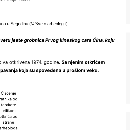
ano u Segedinu (© Sve o arheologiji)
svetu jeste grobnica Prvog kineskog cara Ćina, koju
iva otkrivena 1974. godine.
Sa njenim otkrićem
kopavanja koja su spovedena u prošlom veku.
Čišćenje
ratnika od
terakote
prilikom
otkrića od
strane
arheologa