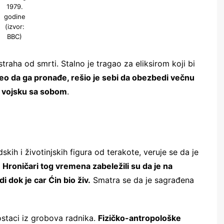
1979.
godine
(izvor:
BBC)
traha od smrti. Stalno je tragao za eliksirom koji bi
eo da ga pronađe, rešio je sebi da obezbedi večnu
u vojsku sa sobom
.
skih i životinjskih figura od terakote, veruje se da je
.
Hroničari tog vremena zabeležili su da je na
i dok je car Ćin bio živ.
Smatra se da je sagrađena
 ostaci iz grobova radnika.
Fizičko-antropološke