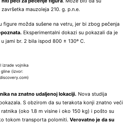
niti peći za pečenje figura
. Može biti da su
 završetka mauzoleja 210. g. p.n.e.
u figure možda sušene na vetru, jer bi zbog pečenja
epoznata.
Eksperimentalni dokazi su pokazali da je
u jami br. 2 bila ispod 800 ± 130º C.
 izrade vojnika
gline (izvor:
discovery.com)
nika na znatno udaljenoj lokaciji.
Nova studija
to pokazala. S obzirom da su terakota konji znatno veći
 ratnika (oko 1.8 m visine i oko 150 kg) i pošto su
ko tokom transporta polomiti.
Verovatno je da su