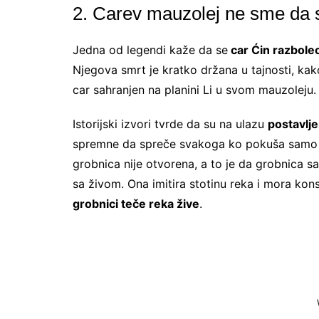
2. Carev mauzolej ne sme da s
Jedna od legendi kaže da se
car Ćin razboleo
Njegova smrt je kratko držana u tajnosti, k
car sahranjen na planini Li u svom mauzoleju
Istorijski izvori tvrde da su na ulazu
postavlj
spremne da spreče svakoga ko pokuša samo da
grobnica nije otvorena, a to je da grobnica s
sa živom. Ona imitira stotinu reka i mora kon
grobnici teče reka žive
.