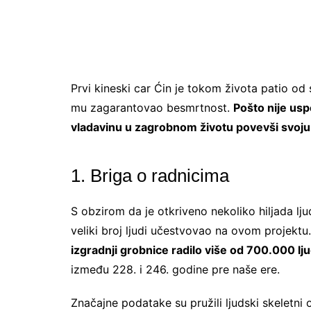
Prvi kineski car Ćin je tokom života patio od s
mu zagarantovao besmrtnost.
Pošto nije usp
vladavinu u zagrobnom životu povevši svoj
1. Briga o radnicima
S obzirom da je otkriveno nekoliko hiljada ljud
veliki broj ljudi učestvovao na ovom projektu
izgradnji grobnice radilo više od 700.000 ljud
između 228. i 246. godine pre naše ere.
Značajne podatake su pružili ljudski skeletni