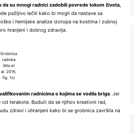
su da su mnogi radnici zadobili povrede tokom života,
e pažljivo lečili kako bi mogli da nastave sa
oške i hemijske analize izotopa na kostima i zubnoj
ro hranjeni i dobrog zdravlja.
Grobnica
radnika
(Ma et
al. 2016,
fig. 1c)
valifikovanim radnicima o kojima se vodila briga
. Jer
e od terakote. Budući da se njihov kreativni rad,
udu zdravi i uhranjeni kako bi se grobnica završila na