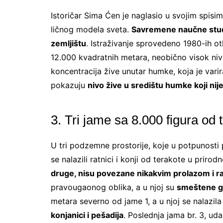
Istoričar Sima Ćen je naglasio u svojim spisi
ličnog modela sveta.
Savremene naučne studi
zemljištu
. Istraživanje sprovedeno 1980-ih o
12.000 kvadratnih metara, neobično visok nivo
koncentracija žive unutar humke, koja je variral
pokazuju
nivo žive u središtu humke koji nij
3. Tri jame sa 8.000 figura od 
U tri podzemne prostorije, koje u potpunosti
se nalazili ratnici i konji od terakote u prirodn
druge, nisu povezane nikakvim prolazom i razl
pravougaonog oblika, a u njoj su
smeštene g
metara severno od jame 1, a u njoj se nalazil
konjanici i pešadija
. Poslednja jama br. 3, ud