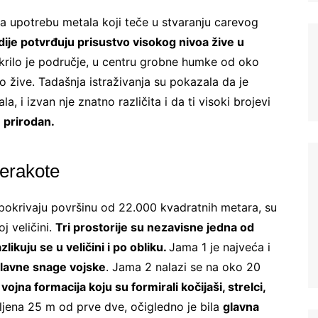
ma upotrebu metala koji teče u stvaranju carevog
je potvrđuju prisustvo visokog nivoa žive u
tkrilo je područje, u centru grobne humke od oko
 žive. Tadašnja istraživanja su pokazala da je
a, i izvan nje znatno različita i da ti visoki brojevi
e prirodan.
Ne šaljemo spamove! Pročitajte naša
pravila
korišćenja
za više informacija.
terakote
 pokrivaju površinu od 22.000 kvadratnih metara, su
oj veličini.
Tri prostorije su nezavisne jedna od
ikuju se u veličini i po obliku.
Jama 1 je najveća i
lavne snage vojske
. Jama 2 nalazi se na oko 20
a
vojna formacija koju su formirali kočijaši, strelci,
aljena 25 m od prve dve, očigledno je bila
glavna