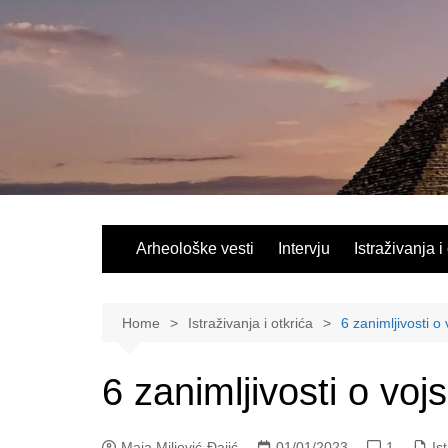
Skip
to
content
Arheološke vesti
Intervju
Istraživanja i
Home
Istraživanja i otkrića
6 zanimljivosti o
6 zanimljivosti o voj
Maja Miljević-Đajić
01/01/2023
1
Is