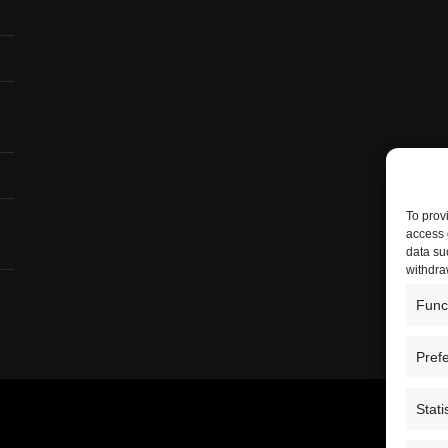
To prov
access 
data su
withdra
Func
Pref
Stati