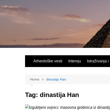
Skip
to
content
Arheološke vesti
Intervju
Istraživanja i
Home
dinastija Han
Tag:
dinastija Han