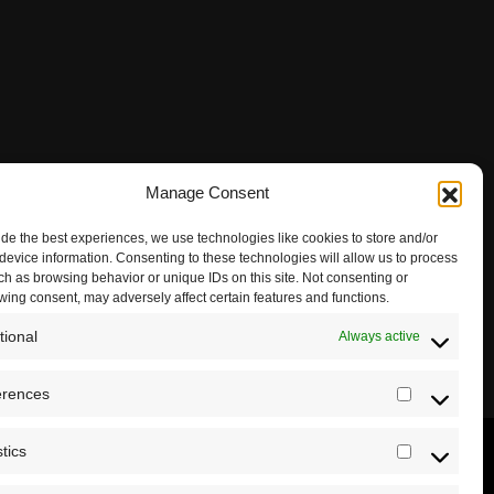
Manage Consent
ide the best experiences, we use technologies like cookies to store and/or
device information. Consenting to these technologies will allow us to process
ch as browsing behavior or unique IDs on this site. Not consenting or
wing consent, may adversely affect certain features and functions.
tional
Always active
erences
Preferenc
stics
Statistics