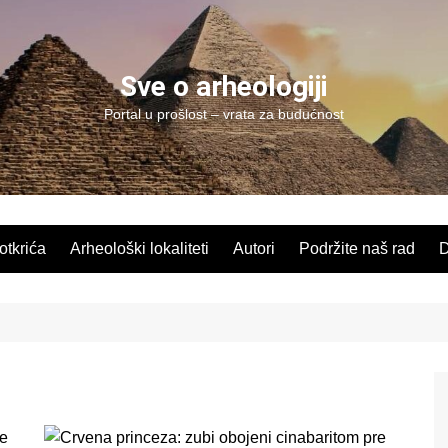
Sve o arheologiji
Portal u prošlost – vrata za budućnost
 otkrića
Arheološki lokaliteti
Autori
Podržite naš rad
D