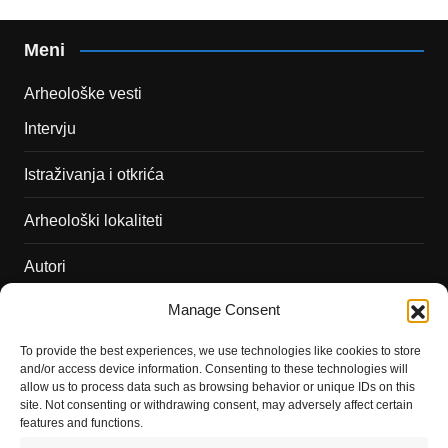
Meni
Arheološke vesti
Intervju
Istraživanja i otkrića
Arheološki lokaliteti
Autori
Manage Consent
Podržite naš rad
To provide the best experiences, we use technologies like cookies to store
Dešavanja
and/or access device information. Consenting to these technologies will
allow us to process data such as browsing behavior or unique IDs on this
Kontakt
site. Not consenting or withdrawing consent, may adversely affect certain
features and functions.
Misija sajta Sve o arheologiji