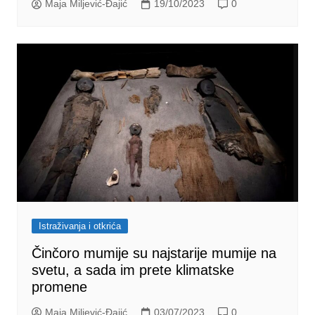
Maja Miljević-Đajić
19/10/2023
0
Istraživanja i otkrića
Činčoro mumije su najstarije mumije na
svetu, a sada im prete klimatske
promene
Maja Miljević-Đajić
03/07/2023
0