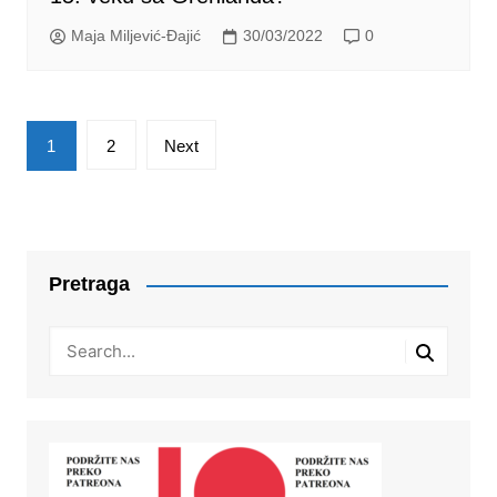
Maja Miljević-Đajić
30/03/2022
0
Posts
1
2
Next
pagination
Pretraga