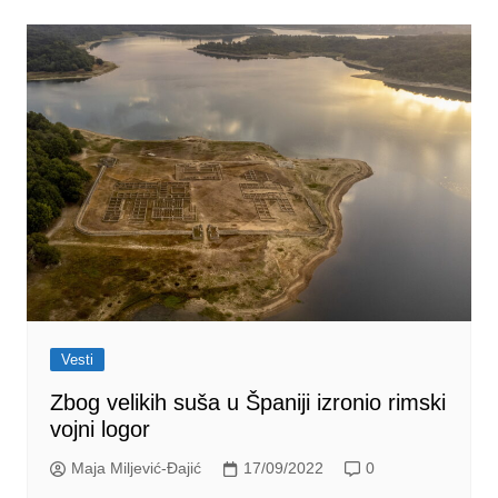
Vesti
Zbog velikih suša u Španiji izronio rimski
vojni logor
Maja Miljević-Đajić
17/09/2022
0