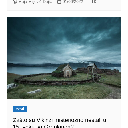
Maja Miljević-Đajić
01/06/2022
0
Vesti
Zašto su Vikinzi misteriozno nestali u
15. veku sa Grenlanda?