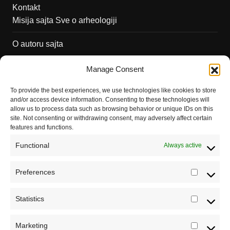
Kontakt
Misija sajta Sve o arheologiji
O autoru sajta
Pravila korišćenja
Manage Consent
Impressum
To provide the best experiences, we use technologies like cookies to store
and/or access device information. Consenting to these technologies will
Saradnja
allow us to process data such as browsing behavior or unique IDs on this
site. Not consenting or withdrawing consent, may adversely affect certain
features and functions.
Functional
Always active
Preferences
Prefere
Statistics
Statistic
Marketing
Marketi