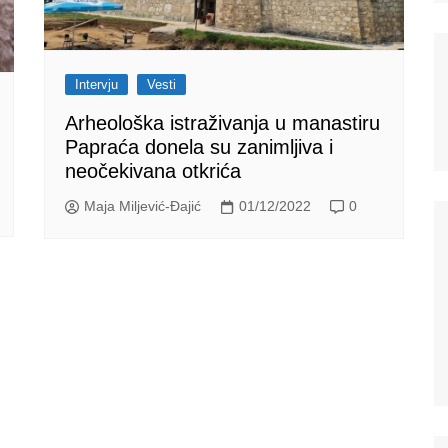
Intervju
Vesti
Arheološka istraživanja u manastiru
Papraća donela su zanimljiva i
neočekivana otkrića
Maja Miljević-Đajić
01/12/2022
0