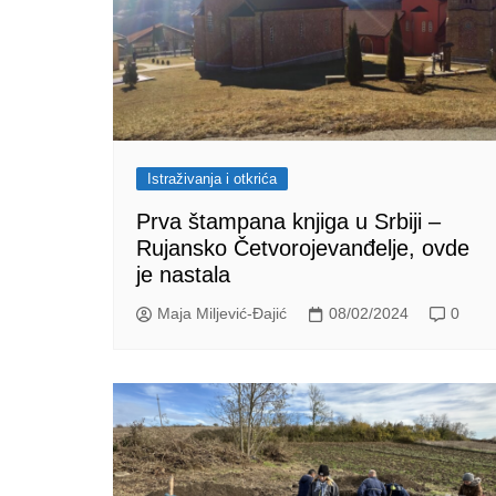
Istraživanja i otkrića
Prva štampana knjiga u Srbiji –
Rujansko Četvorojevanđelje, ovde
je nastala
Maja Miljević-Đajić
08/02/2024
0