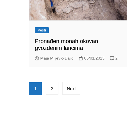
Vesti
Pronađen monah okovan
gvozdenim lancima
Maja Miljević-Đajić
05/01/2023
2
Posts
1
2
Next
pagination