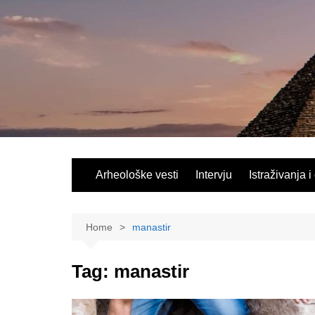
Skip
to
content
Arheološke vesti
Intervju
Istraživanja i
Home
manastir
Tag:
manastir