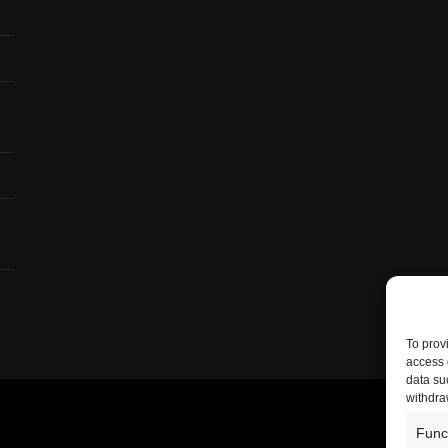
To prov
access 
data su
withdra
Func