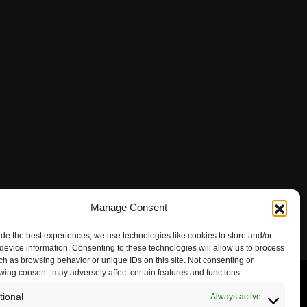
Manage Consent
ide the best experiences, we use technologies like cookies to store and/or
device information. Consenting to these technologies will allow us to process
ch as browsing behavior or unique IDs on this site. Not consenting or
wing consent, may adversely affect certain features and functions.
tional
Always active