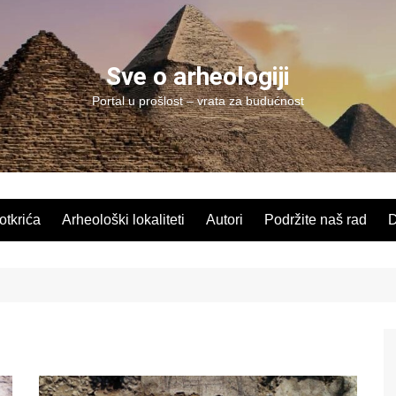
Sve o arheologiji
Portal u prošlost – vrata za budućnost
 otkrića
Arheološki lokaliteti
Autori
Podržite naš rad
D