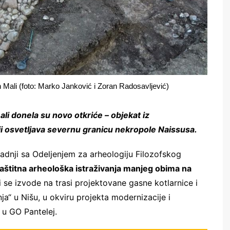
n Mali (foto: Marko Janković i Zoran Radosavljević)
li donela su novo otkriće – objekat iz
i osvetljava severnu granicu nekropole Naissusa.
adnji sa Odeljenjem za arheologiju Filozofskog
aštitna arheološka istraživanja manjeg obima na
i se izvode na trasi projektovane gasne kotlarnice i
“ u Nišu, u okviru projekta modernizacije i
 u GO Pantelej.