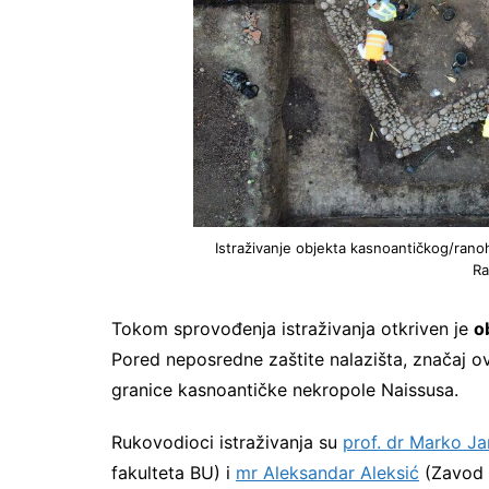
Istraživanje objekta kasnoantičkog/rano
Ra
Tokom sprovođenja istraživanja otkriven je
o
Pored neposredne zaštite nalazišta, značaj ov
granice kasnoantičke nekropole Naissusa.
Rukovodioci istraživanja su
prof. dr Marko J
fakulteta BU) i
mr Aleksandar Aleksić
(Zavod z