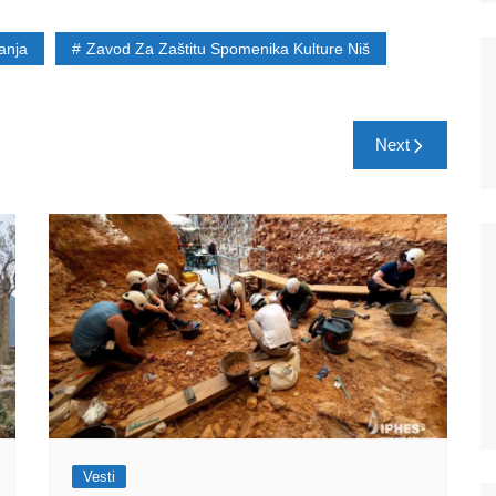
anja
Zavod Za Zaštitu Spomenika Kulture Niš
Next
Ne šaljemo spamove! Pročitajte naša
pravila korišćenja
za više informacija.
Vesti