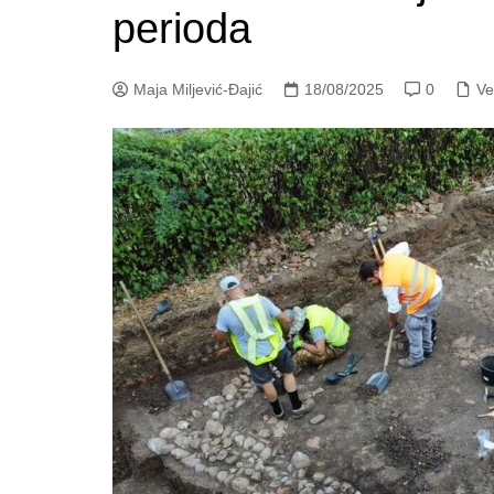
perioda
Maja Miljević-Đajić
18/08/2025
0
Ve