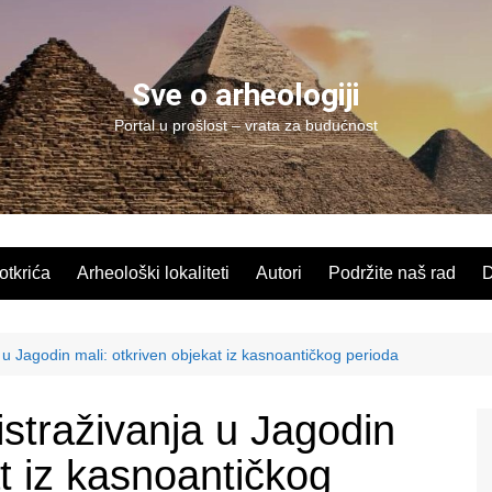
Sve o arheologiji
Portal u prošlost – vrata za budućnost
 otkrića
Arheološki lokaliteti
Autori
Podržite naš rad
D
 u Jagodin mali: otkriven objekat iz kasnoantičkog perioda
istraživanja u Jagodin
at iz kasnoantičkog