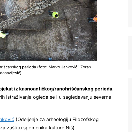
Registrujte se na Sve o
hrišćanskog perioda (foto: Marko Janković i Zoran
dosavljević)
arheologiji
bjekat iz kasnoantičkog/ranohrišćanskog perioda
.
Budite u toku!
Prijavite se na našu
ih istraživanja ogleda se i u sagledavanju severne
mejl listu i svake srede u 12h
saznajte najnovije vesti iz sveta
arheologije
anković
(Odeljenje za arheologiju Filozofskog
a zaštitu spomenika kulture Niš).