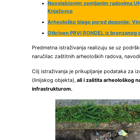
Neovlašćenim zemljanim radovima UNI
Knjaževca
Arheološko blago pored deponije: Vin
Otkriven PRVI RONDEL iz bronzanog 
Predmetna istraživanja realizuju se uz podršk
naručilac zaštitnih arheoloških radova, navod
Cilj istraživanja je prikupljanje podataka za 
(linijskog objekta),
ali i zaštita arheološkog 
infrastrukturom.