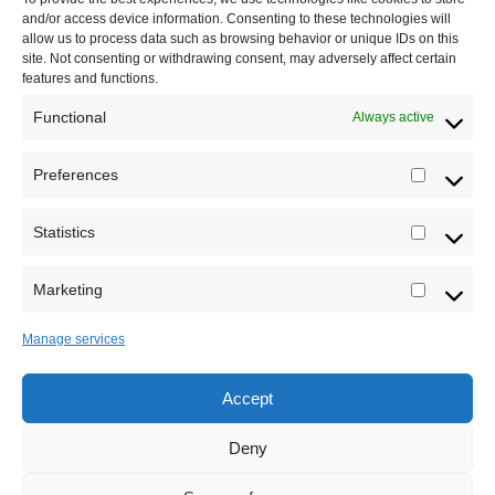
Misija sajta Sve o arheologiji
and/or access device information. Consenting to these technologies will
allow us to process data such as browsing behavior or unique IDs on this
O autoru sajta
site. Not consenting or withdrawing consent, may adversely affect certain
features and functions.
Pravila korišćenja
Functional
Always active
Impressum
Preferences
Prefere
Saradnja
Statistics
Statistic
Marketing
Marketi
Sva prava zadržava Sve o arheologiji 2019-2026
Manage services
Accept
Deny
Powered by
Translate