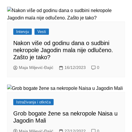
Intervju
Vesti
Nakon više od godinu dana o sudbini
nekropole Jagodin mala nije odlučeno.
Zašto je tako?
Maja Miljević-Đajić
16/12/2023
0
Istraživanja i otkrića
Grob bogate žene sa nekropole Naisa u
Jagodin Mali
Maja Miljević-Đajić
27/12/2022
0