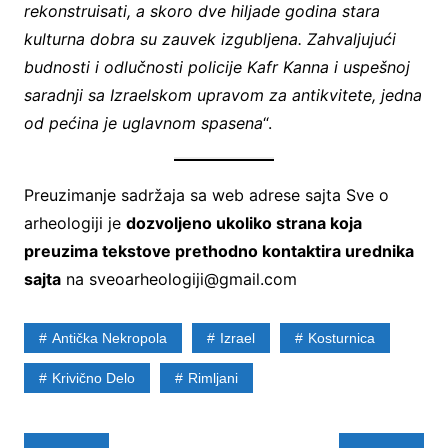
rekonstruisati, a skoro dve hiljade godina stara
kulturna dobra su zauvek izgubljena. Zahvaljujući
budnosti i odlučnosti policije Kafr Kanna i uspešnoj
saradnji sa Izraelskom upravom za antikvitete, jedna
od pećina je uglavnom spasena
“.
Preuzimanje sadržaja sa web adrese sajta Sve o
arheologiji je
dozvoljeno ukoliko strana koja
preuzima tekstove prethodno kontaktira urednika
sajta
na sveoarheologiji@gmail.com
Antička Nekropola
Izrael
Kosturnica
Krivično Delo
Rimljani
Post