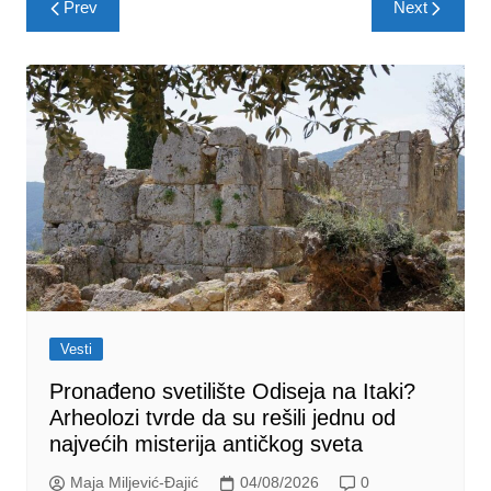
Prev
Next
navigation
Vesti
Pronađeno svetilište Odiseja na Itaki?
Arheolozi tvrde da su rešili jednu od
najvećih misterija antičkog sveta
Maja Miljević-Đajić
04/08/2026
0