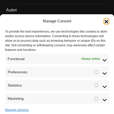
Autori
Manage Consent
Podržite naš rad
To provide the best experiences, we use technologies like cookies to store
Dešavanja
and/or access device information. Consenting to these technologies will
allow us to process data such as browsing behavior or unique IDs on this
Kontakt
site. Not consenting or withdrawing consent, may adversely affect certain
features and functions.
Misija sajta Sve o arheologiji
Functional
Always active
O autoru sajta
Preferences
Prefere
Pravila korišćenja
Registrujte se na Sve o arheologiji
Impressum
Statistics
Statistic
Budite u toku!
Prijavite se na našu mejl listu i svake
Saradnja
srede u 12h saznajte najnovije vesti iz sveta
Marketing
Marketi
arheologije
Manage services