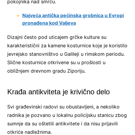
pokojnika nad smrću.
Najveća antička pećinska grobnica u Evropi
pronađena kod Valjeva
Dizajni često pod uticajem grčke kulture su
karakteristični za kamene kosturnice koje je koristilo
jevrejsko stanovništvo u Galileji u rimskom periodu.
Slične kosturnice otkrivene su u prošlosti u
obližnjem drevnom gradu Ziporiju.
Krađa antikviteta je krivično delo
Svi građevinski radovi su obustavljeni, a nekoliko
radnika je pozvano u lokalnu policijsku stanicu zbog
sumnje da su oštetili antikvitete i da nisu prijavili
otkriće nadležnima.