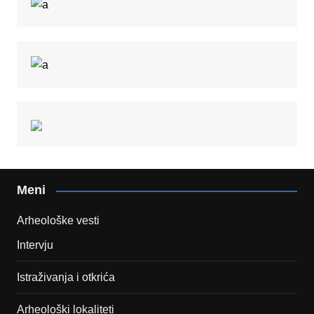
Meni
Arheološke vesti
Intervju
Istraživanja i otkrića
Arheološki lokaliteti