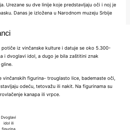
a. Urezane su dve linije koje predstavljaju oči i noj je
 masku. Danas je izložena u Narodnom muzeju Srbije
anci
potiče iz vinčanske kulture i datuje se oko 5.300-
Ne šaljemo spamove! Pročitajte naša
 i dvoglavi idol, a dugo je bila zaštitini znak
pravila korišćenja
za više informacija.
gline.
ke vinčanskih figurina- trouglasto lice, bademaste oči,
avljaju odeću, tetovažu ili nakit. Na figurinama su
rovlačenje kanapa ili vrpce.
Dvoglavi
idol ili
figurina