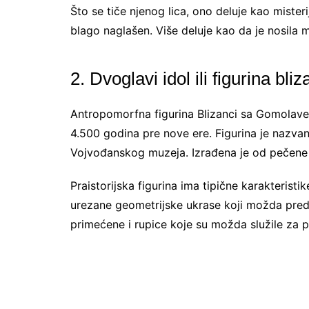
Što se tiče njenog lica, ono deluje kao misterij
blago naglašen. Više deluje kao da je nosila
2. Dvoglavi idol ili figurina bliz
Antropomorfna figurina Blizanci sa Gomolave 
4.500 godina pre nove ere. Figurina je nazvana
Vojvođanskog muzeja. Izrađena je od pečene 
Praistorijska figurina ima tipične karakteristi
urezane geometrijske ukrase koji možda predst
primećene i rupice koje su možda služile za p