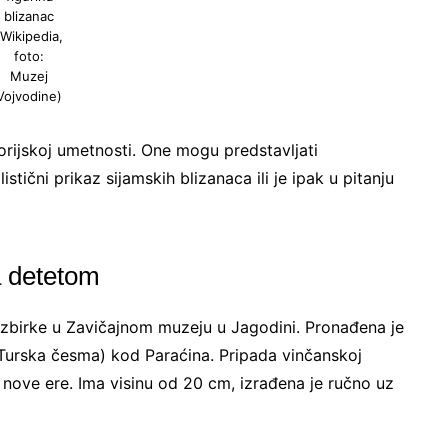
blizanac
(Wikipedia,
foto:
Muzej
Vojvodine)
torijskoj umetnosti. One mogu predstavljati
stični prikaz sijamskih blizanaca ili je ipak u pitanju
a detetom
 zbirke u Zavičajnom muzeju u Jagodini. Pronađena je
-Turska česma) kod Paraćina. Pripada vinčanskoj
 nove ere. Ima visinu od 20 cm, izrađena je ručno uz