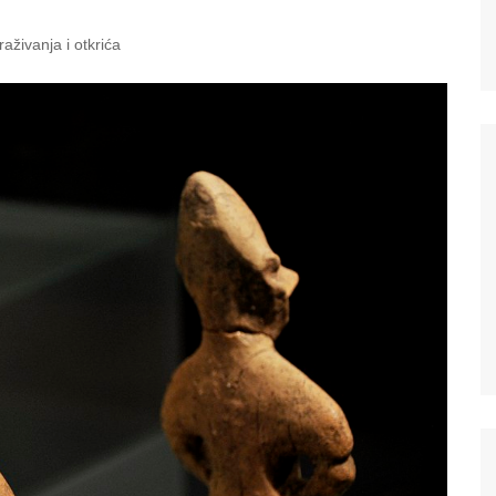
traživanja i otkrića