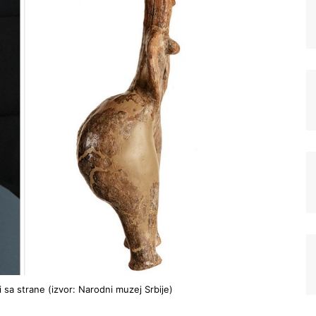
Registrujte se na Sve o
arheologiji
Budite u toku!
Prijavite se na našu
mejl listu i svake srede u 12h
saznajte najnovije vesti iz sveta
 sa strane (izvor: Narodni muzej Srbije)
arheologije