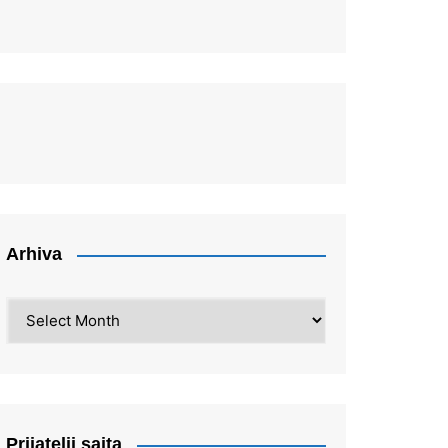
Arhiva
Arhiva
Prijatelji sajta