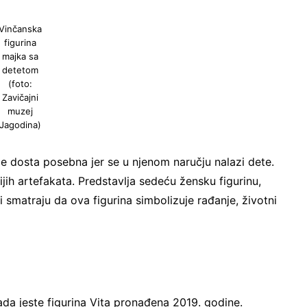
Vinčanska
figurina
majka sa
detetom
(foto:
Zavičajni
muzej
Jagodina)
i je dosta posebna jer se u njenom naručju nalazi dete.
ijih artefakata. Predstavlja sedeću žensku figurinu,
i smatraju da ova figurina simbolizuje rađanje, životni
da jeste figurina Vita pronađena 2019. godine.