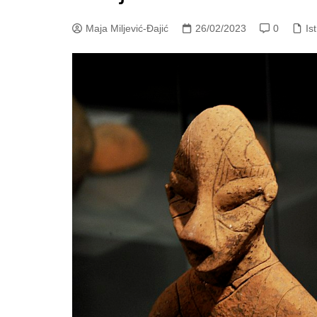
Maja Miljević-Đajić
26/02/2023
0
Is