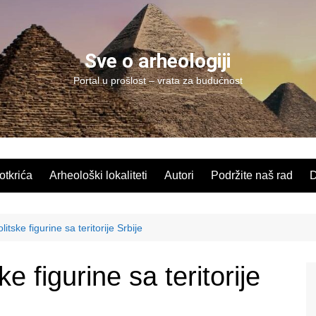
Sve o arheologiji
Portal u prošlost – vrata za budućnost
 otkrića
Arheološki lokaliteti
Autori
Podržite naš rad
D
itske figurine sa teritorije Srbije
e figurine sa teritorije