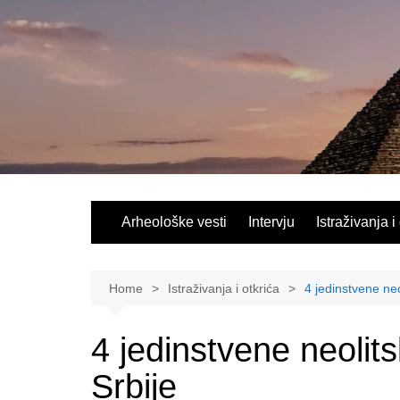
Skip
to
content
Arheološke vesti
Intervju
Istraživanja i
Home
Istraživanja i otkrića
4 jedinstvene neol
4 jedinstvene neolitsk
Srbije