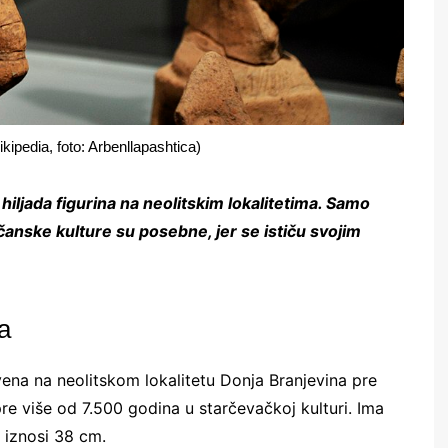
kipedia, foto: Arbenllapashtica)
e hiljada figurina na neolitskim lokalitetima. Samo
čanske kulture su posebne, jer se ističu svojim
a
vena na neolitskom lokalitetu Donja Branjevina pre
pre više od 7.500 godina u starčevačkoj kulturi. Ima
a iznosi 38 cm.