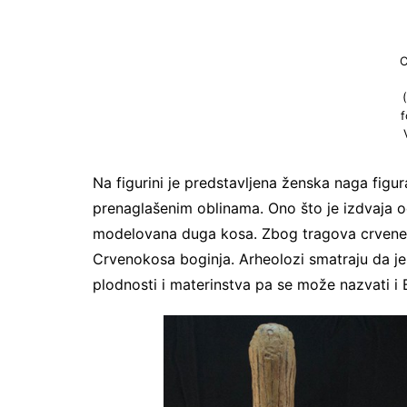
C
f
Na figurini je predstavljena ženska naga fig
prenaglašenim oblinama. Ono što je izdvaja od 
modelovana duga kosa. Zbog tragova crvene bo
Crvenokosa boginja. Arheolozi smatraju da j
plodnosti i materinstva pa se može nazvati i 