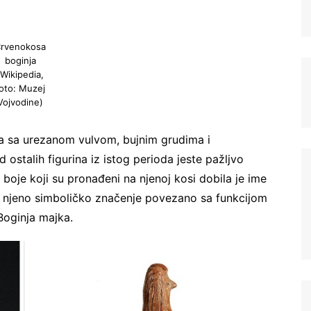
rvenokosa
boginja
(Wikipedia,
oto: Muzej
Vojvodine)
ura sa urezanom vulvom, bujnim grudima i
ostalih figurina iz istog perioda jeste pažljvo
je koji su pronađeni na njenoj kosi dobila je ime
e njeno simboličko značenje povezano sa funkcijom
Boginja majka.