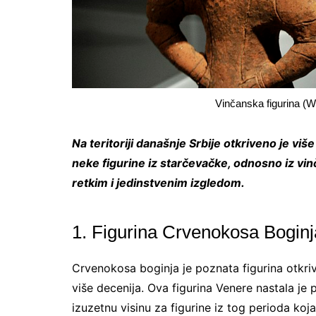
Vinčanska figurina (Wi
Na teritoriji današnje Srbije otkriveno je viš
neke figurine iz starčevačke, odnosno iz vin
retkim i jedinstvenim izgledom.
1. Figurina Crvenokosa Boginj
Crvenokosa boginja je poznata figurina otkri
više decenija. Ova figurina Venere nastala je 
izuzetnu visinu za figurine iz tog perioda koj