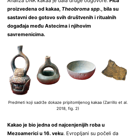
Analiza DNK kakaa je dala druge odgovore.
Pića
proizvedena od kakaa,
Theobroma spp
., bila su
sastavni deo gotovo svih društvenih i ritualnih
događaja među Astecima i njihovim
savremenicima.
Predmeti koji sadrže dokaze pripitomljenog kakaa (Zarrillo et al.
2018, fig. 2)
Kakao je bio jedna od najcenjenijih roba u
Mezoamerici u 16. veku
. Evropljani su počeli da