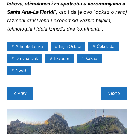
lekova, stimulansa i za upotrebu u ceremonijama u
Santa Ana-La Florid
i
“, kao i da je ovo “
dokaz o ranoj
razmeni društveno i ekonomski važnih biljaka,
tehnologija i ideja između dva kontinenta
”.
Arheobotanika
Biljni Ostaci
Čokolada
Drevna Dnk
Ekvador
Kakao
Neolit
Post
Prev
Next
navigation