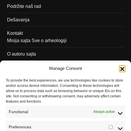
Podržite naš rad
Dešavanja
Kontakt
Misija sajta Sve o arheologiji
O autoru sajta
Pravila korišćenja
Manage Consent
Impressum
To provide the best experiences, we use technologies like cookies to store
and/or access device information. Consenting to these technologies will
Saradnja
allow us to process data such as browsing behavior or unique IDs on this
site. Not consenting or withdrawing consent, may adversely affect certain
features and functions.
Functional
Always active
Preferences
Prefere