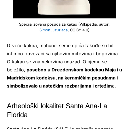
Specijalizovana posuda za kakao (WIkipedia, autor:
SimonLuzuriaga
, CC BY 4.0)
Drveće kakaa, mahune, seme i pića takođe su bili
intimno povezani sa njihovim mitovima i bogovima.
O kakau se zna vekovima unazad. O njemu se
beležilo,
posebno u Drezdenskom kodeksu Maja i u
Madridskom kodeksu, na keramičkim posudama i
simbolizovalo u astečkim rezbarijama i crtežim
a.
Arheološki lokalitet Santa Ana-La
Florida