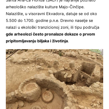
Santa Ana-La Florida (SALF) je najranije poznato
arheološko nalazište kulture Majo-Činčipe.
Nalazište, u visoravni Ekvadora, datuje se od oko
5.500 do 1.700. godine p.n.e. Drevno naselje se
nalazi u ekološki tranzicionoj zoni, ili tipu područja
gde arheolozi često pronalaze dokaze o prvom
pripitomljavanju biljaka i životinja
.