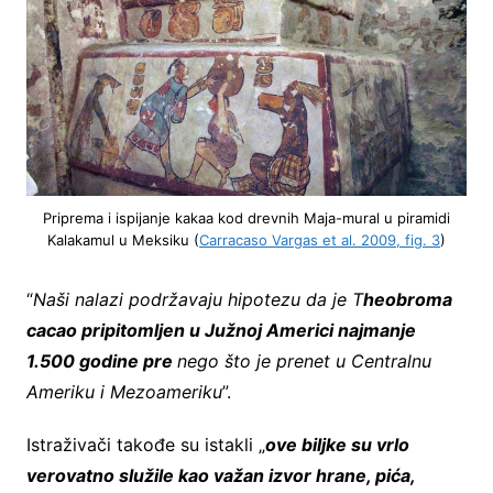
Priprema i ispijanje kakaa kod drevnih Maja-mural u piramidi
Kalakamul u Meksiku (
Carracaso Vargas et al. 2009, fig. 3
)
“
Naši nalazi podržavaju hipotezu da je T
heobroma
cacao pripitomljen u Južnoj Americi najmanje
1.500 godine pre
nego što je prenet u Centralnu
Ameriku i Mezoameriku
”.
Istraživači takođe su istakli „
ove biljke su vrlo
verovatno služile kao važan izvor hrane, pića,