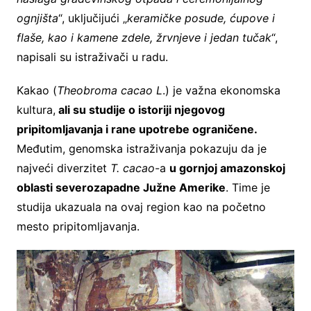
ognjišta
“, uključijući „
keramičke posude, ćupove i
flaše, kao i kamene zdele, žrvnjeve i jedan tučak
“,
napisali su istraživači u radu.
Kakao (
Theobroma cacao L
.) je važna ekonomska
kultura,
ali su studije o istoriji njegovog
pripitomljavanja i rane upotrebe ograničene.
Međutim, genomska istraživanja pokazuju da je
najveći diverzitet
T. cacao
-a
u gornjoj amazonskoj
oblasti severozapadne Južne Amerike
. Time je
studija ukazuala na ovaj region kao na početno
mesto pripitomljavanja.