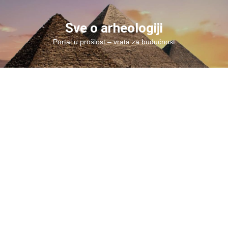
Skip
to
Sve o arheologiji
content
Portal u prošlost – vrata za budućnost