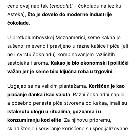
cene ovaj napitak (
chocolatl
– čokoladu na jeziku
Asteka),
što je dovelo do moderne industrije
čokolade
.
U pretkolumbovskoj Mezoamerici, seme kakaa je
sušeno, mleveno i pravljeno u razne kašice i pića (ali
ne i čvrstu čokoladu) kombinovanjem različitih
sastojaka i aroma.
Kakao je bio ekonomski i politički
važan jer je seme bilo ključna roba u trgovini.
Uzgajao se na velikim plantažama.
Korišćen je kao
plaćanje danka i kao valuta
. Razni čokoladni napici,
a posebno penasta pića stvorena od kakaa, imali su
istaknutu ulogu u ritualima, gozbama i u
konzumiranju kod elite
. Za njihovu pripremu,
skladištenje i serviranje korišćene su specijalizovane