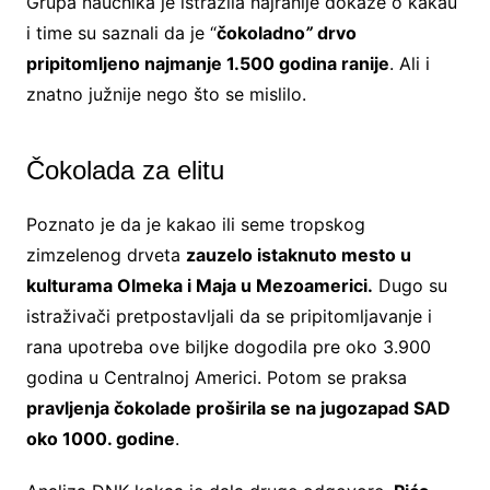
Grupa naučnika je istražila najranije dokaze o kakau
i time su saznali da je “
čokoladno
”
drvo
pripitomljeno najmanje 1.500 godina ranije
. Ali i
znatno južnije nego što se mislilo.
Čokolada za elitu
Poznato je da je kakao ili seme tropskog
zimzelenog drveta
zauzelo istaknuto mesto u
kulturama Olmeka i Maja u Mezoamerici.
Dugo su
istraživači pretpostavljali da se pripitomljavanje i
rana upotreba ove biljke dogodila pre oko 3.900
godina u Centralnoj Americi. Potom se praksa
pravljenja čokolade proširila se na jugozapad SAD
oko 1000. godine
.