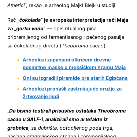
Americi
”, rekao je arheolog Majkl Blejk u studiji.
Reč „
čokolada
“ je evropska interpretacija reči Maja
za „
gorku vodu
“
— opis ritualnog pića
pripremljenog od fermentisanog i pečenog pasulja
sa čokoladnog drveta (
Theobroma cacao
).
Arheolozi zapanjeni otkrićem drevne
posmrtne maske u meksičkom hramu Maja
Oni su izgradili piramide pre starih Egipćana
Arheolozi pronašli zastrašujuće oružje za
žrtvovanje ljudi
„
Da bismo testirali prisustvo ostataka Theobrome
cacao u SALF-i, analizirali smo artefakte iz
grobnica
, sa đubrišta, potopljenog poda trga,
naslaga građevinskog otpada i ceremonijalnog