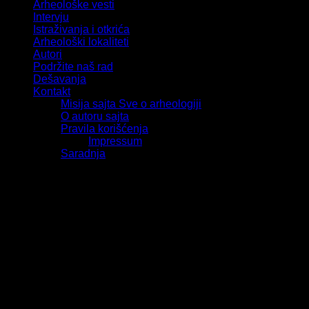
Arheološke vesti
Intervju
Istraživanja i otkrića
Arheološki lokaliteti
Autori
Podržite naš rad
Dešavanja
Kontakt
Misija sajta Sve o arheologiji
O autoru sajta
Pravila korišćenja
Impressum
Saradnja