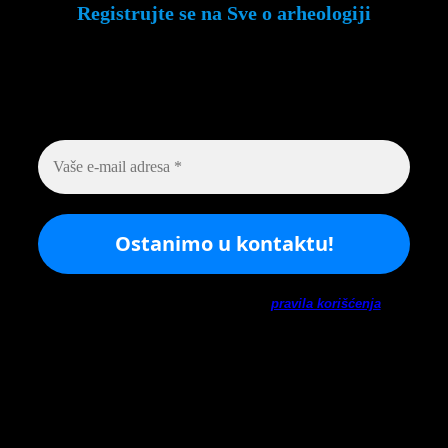
Registrujte se na Sve o arheologiji
Budite u toku!
Prijavite se na našu mejl listu i
svake srede u 12h saznajte najnovije vesti iz
sveta arheologije
Ne šaljemo spamove! Pročitajte naša
pravila korišćenja
za
više informacija.
Arhiva