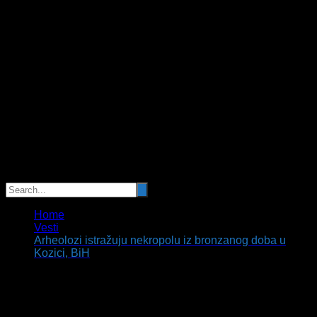
Home
Vesti
Arheolozi istražuju nekropolu iz bronzanog doba u
Kozici, BiH
Arheolozi istražuju nekropolu iz
bronzanog doba u Kozici, BiH