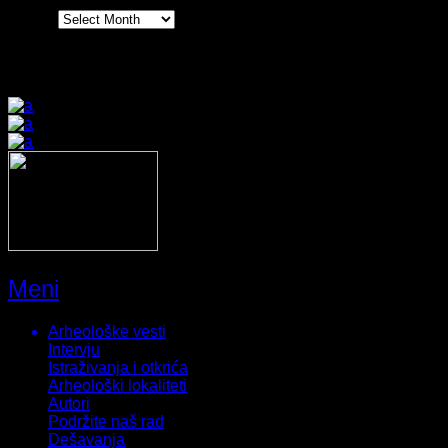
Arhiva
Prijatelji sajta
Meni
Arheološke vesti
Intervju
Istraživanja i otkrića
Arheološki lokaliteti
Autori
Podržite naš rad
Dešavanja