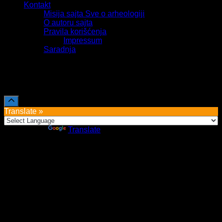
Kontakt
Misija sajta Sve o arheologiji
O autoru sajta
Pravila korišćenja
Impressum
Saradnja
Sva prava zadržava Sve o arheologiji 2019-2026
Translate »
Powered by
Translate