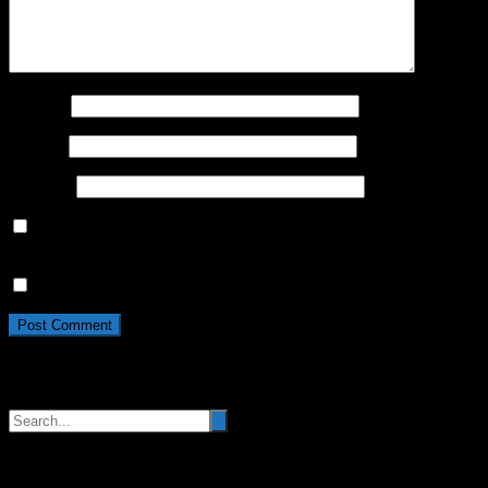
Name
*
Email
*
Website
Save my name, email, and website in this browser for the
next time I comment.
Da, dodajte me na vašu mejl listu
Pretraga