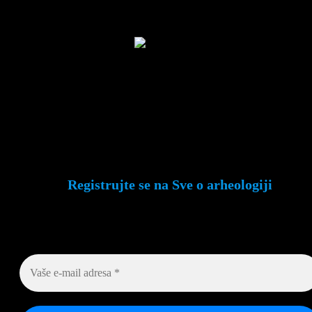
Kozare u Prijedoru, koji će provoditi dalje aktivnosti u smislu
njegove konzervacije i prezentacije.
Urna
(foto:
Ljiljana
Vrućinić)
Sondažna arheološka iskopavanja realizovana su u saradnji
Republičkog zavoda za zaštitu kulturno-istorijskog i
prirodnog nasljeđa i Muzeja Kozare u Prijedoru.
Registrujte se na Sve o arheologiji
Budite u toku!
Prijavite se na našu mejl listu i svake
srede u 12h saznajte najnovije vesti iz sveta arheologi