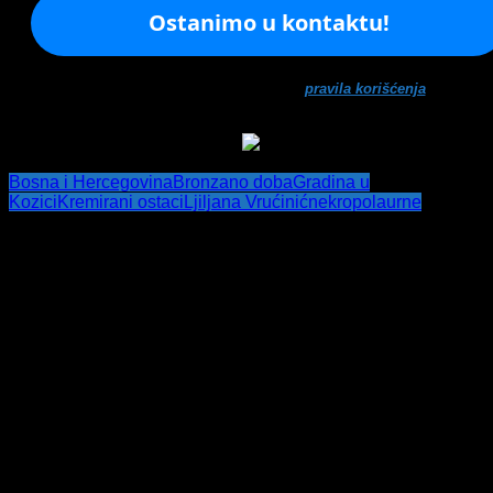
Ne šaljemo spamove! Pročitajte naša
pravila korišćenja
za više
informacija.
Bosna i Hercegovina
Bronzano doba
Gradina u
Kozici
Kremirani ostaci
Ljiljana Vrućinić
nekropola
urne
Post navigation