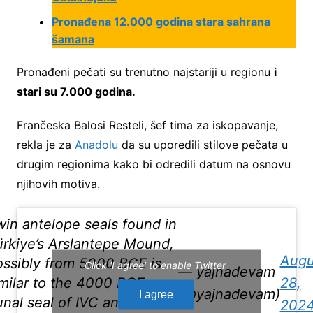
Pronađena 12.000 godina stara sahrana
šamana
Pronađeni pečati su trenutno najstariji u regionu
i
stari su 7.000 godina.
Frančeska Balosi Resteli, šef tima za iskopavanje,
rekla je za
Anadolu
da su uporedili stilove pečata u
drugim regionima kako bi odredili datum na osnovu
njihovih motiva.
in antelope seals found in
ürkiye’s Arslantepe Mound,
Augu
ossibly from 5000 BCE is
Click 'I agree' to enable Twitter
— yajnadevam
imilar to the 4000 BCE
28,
(@yajnadevam)
I agree
nal seal of IVC and the
202