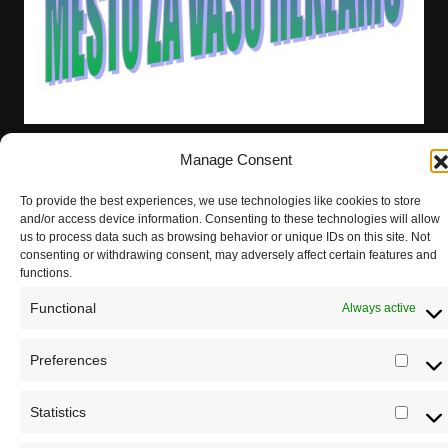
Manage Consent
Sva prava zadržava Sve o arheologiji 2019-2026
To provide the best experiences, we use technologies like cookies to store
and/or access device information. Consenting to these technologies will allow
us to process data such as browsing behavior or unique IDs on this site. Not
consenting or withdrawing consent, may adversely affect certain features and
functions.
Functional
Always active
Preferences
Pref
Statistics
Registrujte se na Sve o arheologiji
Stati