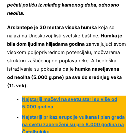
pečati potiču iz mlađeg kamenog doba, odnosno
neolita.
Arslantepe je 30 metara visoka humka
koja se
nalazi na Uneskovoj listi svetske baštine.
Humka je
bila dom ljudima hiljadama godina
zahvaljujući svom
visokom poljoprivrednom potencijalu, močvarama i
strukturi zaštićenoj od poplava reke. Arheološka
istraživanja su pokazala da je
humka naseljavana
od neolita (5.000 g.pne) pa sve do srednjeg veka
(11. vek).
Najstariji mačevi na svetu stari su više od
5.000 godina
Najstariji prikaz erupcije vulkana i plan grada
na svetu zabeleženi su pre 8.000 godina na
Čatalhujuku