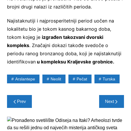
brojni drugi nalazi iz različitih perioda.
Najistaknutiji i najprosperitetniji period uočen na
lokalitetu bio je tokom kasnog bakarnog doba,
tokom kojeg je
izgrađen takozvani dvorski
kompleks
. Značajni dokazi takođe svedoče o
periodu ranog bronzanog doba, koji je najistaknutiji
identifikovan
u kompleksu Kraljevske grobnice.
Arslantepe
Neolit
Pečat
Turska
Post
Prev
Next
navigation