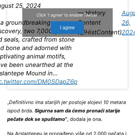
gust 25, 2024
— History
Aug
Click 'I agree' to enable Twitter
 a groundbreaking
Content
26,
I agree
scovery, two 7,000-year-
(@HistContent)
202
d seals, crafted from stone
d bone and adorned with
ptivating animal motifs,
ve been unearthed at the
slantepe Mound in…
c.twitter.com/DM0SDapZ6p
„
Definitivno ima starijih jer postoje slojevi 10 metara
ispod brda.
Sigurna sam da ćemo pronaći starije
pečate dok se spuštamo
“
, dodala je ona.
Na Arslantepeu je pronađeno više od 2.000 pečata i