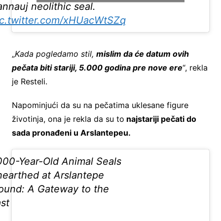
nnauj neolithic seal.
ic.twitter.com/xHUacWtSZq
„
Kada pogledamo stil,
mislim da će datum ovih
pečata biti stariji, 5.000 godina pre nove ere
“, rekla
je Resteli.
Napominjući da su na pečatima uklesane figure
životinja, ona je rekla da su to
najstariji pečati do
sada pronađeni u Arslantepeu.
000-Year-Old Animal Seals
earthed at Arslantepe
und: A Gateway to the
st