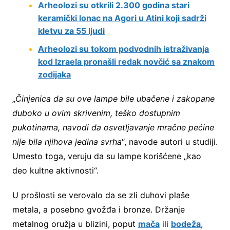
Arheolozi su otkrili 2.300 godina stari
keramički lonac na Agori u Atini koji sadrži
kletvu za 55 ljudi
Arheolozi su tokom podvodnih istraživanja
kod Izraela pronašli redak novčić sa znakom
zodijaka
„
Činjenica da su ove lampe bile ubačene i zakopane
duboko u ovim skrivenim, teško dostupnim
pukotinama, navodi da osvetljavanje mračne pećine
nije bila njihova jedina svrha
“, navode autori u studiji.
Umesto toga, veruju da su lampe korišćene „kao
deo kultne aktivnosti“.
U prošlosti se verovalo da se zli duhovi plaše
metala, a posebno gvožđa i bronze. Držanje
metalnog oružja u blizini, poput
mača
ili
bodeža
,