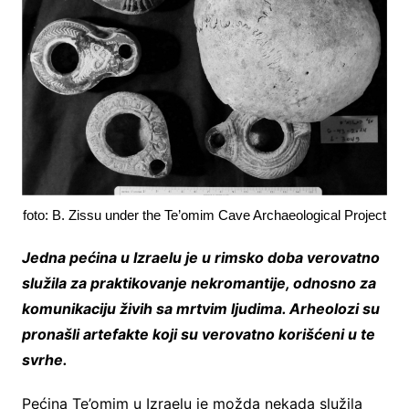
foto: B. Zissu under the Te’omim Cave Archaeological Project
Jedna pećina u Izraelu je u rimsko doba verovatno
služila za praktikovanje nekromantije, odnosno za
komunikaciju živih sa mrtvim ljudima. Arheolozi su
pronašli artefakte koji su verovatno korišćeni u te
svrhe.
Pećina Te’omim u Izraelu je možda nekada služila