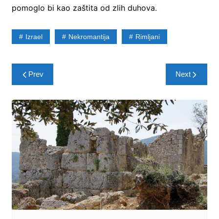
pomoglo bi kao zaštita od zlih duhova.
Izrael
Nekromantija
Rimljani
Post
Prev
Next
navigation