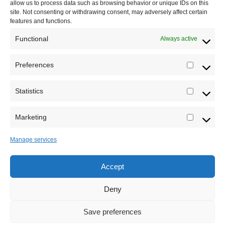
allow us to process data such as browsing behavior or unique IDs on this
site. Not consenting or withdrawing consent, may adversely affect certain
features and functions.
Functional
Always active
Preferences
Prefere
Registrujte se na Sve o arheologiji
Statistics
Statistic
Budite u toku!
Prijavite se na našu mejl listu i svake
srede u 12h saznajte najnovije vesti iz sveta
Marketing
Marketi
arheologije
Manage services
Accept
Sva prava zadržava Sve o arheologiji 2019-2026
Deny
Save preferences
Ne šaljemo spamove! Pročitajte naša
pravila