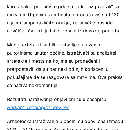
kao lokalno proročište gde su ljudi “razgovarali” sa
mrtvima. U pećini su arheolozi pronašli više od 120
uljanih lampi, različito oružje, keramičke posude,
novčiće i čak tri ljudske lobanje iz rimskog perioda.
Mnogi artefakti su bili postavljeni u uzanim
pukotinama unutar pećine. Istraživači su analizirali
artefakte i mesta na kojima su pronađeni i
pretpostavili da su bar neki od njih korišćeni u
pokušajima da se razgovara sa mrtvima. Ova praksa
se naziva nekromantija.
Rezultati istraživanja objavljeni su u časopisu
Harvard Theological Review
.
Arheološka istraživanja u pećini su obavljena između
2010. i 2016. godine. Arheolozi smatraju da je ovaj