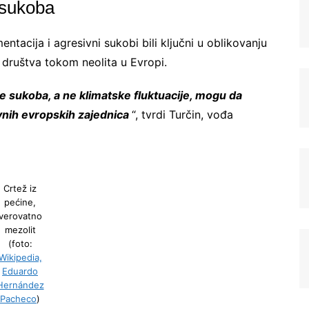
 sukoba
ntacija i agresivni sukobi bili ključni u oblikovanju
društva tokom neolita u Evropi.
je sukoba, a ne klimatske fluktuacije, mogu da
vnih evropskih zajednica
“, tvrdi Turčin, vođa
Registrujte se na Sve o
Crtež iz
arheologiji
pećine,
verovatno
mezolit
Budite u toku!
Prijavite se na našu
(foto:
mejl listu i svake srede u 12h
Wikipedia,
Eduardo
saznajte najnovije vesti iz sveta
Hernández
arheologije
Pacheco
)