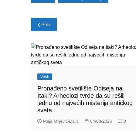
Post
Prev
navigation
Vesti
Pronađeno svetilište Odiseja na
Itaki? Arheolozi tvrde da su rešili
jednu od najvećih misterija antičkog
sveta
Maja Miljević-Đajić
04/08/2026
0