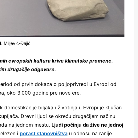
M. Miljević-Đajić
evnih evropskih kultura krive klimatske promene.
vim drugačije odgovore.
a period od prvih dokaza o poljoprivredi u Evropi od
a, oko 3.000 godine pre nove ere.
domestikacije biljaka i životinja u Evropi je ključan
pljača. Drevni ljudi se okreću drugačijem načinu
kada na jednom mestu.
Ljudi počinju da žive ne jednoj
beležen i
porast stanovništva
u odnosu na ranije