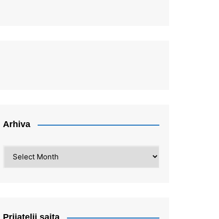
Arhiva
Arhiva
Prijatelji sajta