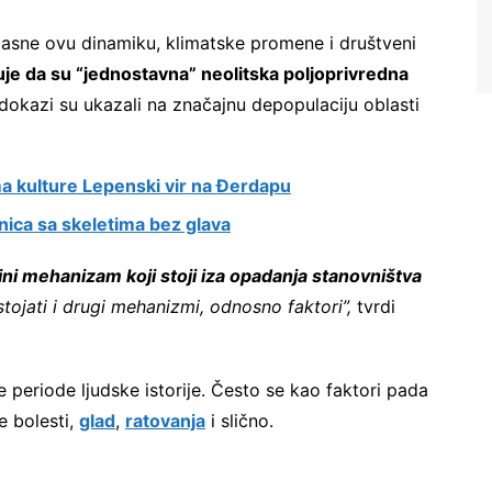
jasne ovu dinamiku, klimatske promene i društveni
je da su “jednostavna” neolitska poljoprivredna
 dokazi su ukazali na značajnu depopulaciju oblasti
a kulture Lepenski vir na Đerdapu
Ne šaljemo spamove! Pročitajte naša
pravila korišćenja
za više informacija.
nica sa skeletima bez glava
ni mehanizam koji stoji iza opadanja stanovništva
stojati i drugi mehanizmi, odnosno faktori”,
tvrdi
e periode ljudske istorije. Često se kao faktori pada
e bolesti,
glad
,
ratovanja
i slično.