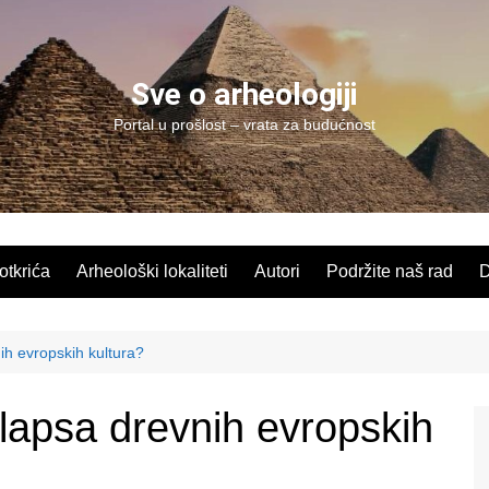
Sve o arheologiji
Portal u prošlost – vrata za budućnost
 otkrića
Arheološki lokaliteti
Autori
Podržite naš rad
D
ih evropskih kultura?
olapsa drevnih evropskih