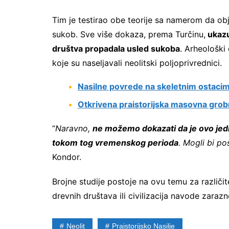
Tim je testirao obe teorije sa namerom da ob
sukob. Sve više dokaza, prema Turčinu,
ukazu
društva propadala usled sukoba
. Arheološki
koje su naseljavali neolitski poljoprivrednici.
Nasilne povrede na skeletnim ostacim
Otkrivena praistorijska masovna grob
“
Naravno,
ne možemo dokazati da je ovo jedi
tokom tog vremenskog perioda
. Mogli bi po
Kondor.
Brojne studije postoje na ovu temu za različit
drevnih društava ili civilizacija navode zarazn
Neolit
Praistorijsko Nasilje