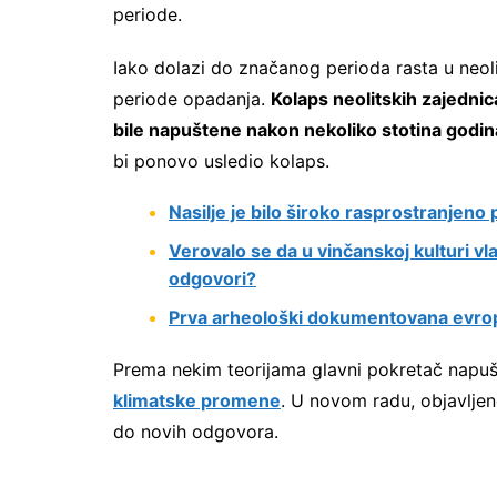
periode.
Iako dolazi do značanog perioda rasta u neoli
periode opadanja.
Kolaps neolitskih zajednic
bile napuštene nakon nekoliko stotina godin
bi ponovo usledio kolaps.
Nasilje je bilo široko rasprostranjeno
Verovalo se da u vinčanskoj kulturi vla
odgovori?
Prva arheološki dokumentovana evrop
Prema nekim teorijama glavni pokretač napušt
klimatske promene
. U novom radu, objavlj
do novih odgovora.