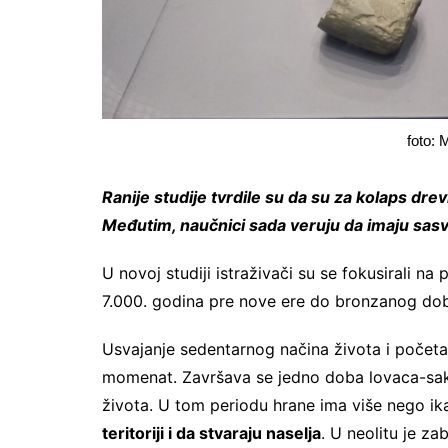
foto: 
Ranije studije tvrdile su da su za kolaps dr
Međutim, naučnici sada veruju da imaju sas
U novoj studiji istraživači su se fokusirali n
7.000. godina pre nove ere do bronzanog dob
Usvajanje sedentarnog načina života i početak 
momenat. Završava se jedno doba lovaca-saku
života. U tom periodu hrane ima više nego i
teritoriji i da stvaraju naselja
. U neolitu je za