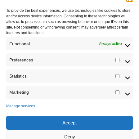
Impressum
To provide the best experiences, we use technologies like cookies to store
and/or access device information. Consenting to these technologies will
Saradnja
allow us to process data such as browsing behavior or unique IDs on this
site. Not consenting or withdrawing consent, may adversely affect certain
features and functions.
Functional
Always active
Preferences
Prefere
Registrujte se na Sve o arheologiji
Statistics
Statistic
Budite u toku!
Prijavite se na našu mejl listu i svake
srede u 12h saznajte najnovije vesti iz sveta
Marketing
Marketi
arheologije
Manage services
Accept
Sva prava zadržava Sve o arheologiji 2019-2026
Deny