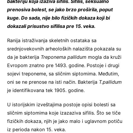
bakteriju koja izaziva sifilis. Sifilis, seksualno
prenosiva bolest, se jako brzo proširila, poput
kuge. Do sada, nije bilo fizičkih dokaza koji bi
dokazali prisustvo sifilisa pre 15. veka.
Ranija istraživanja skeletnih ostataka sa
srednjovekovnih arheoloških nalazišta pokazala su
da je bakterija
Treponema pallidum
mogla da kruži
Evropom znatno pre 1493. godine. Postoje i drugi
sojevi treponeme, sa sličnim siptomima. Međutim,
oni se ne prenose na isti način. Bakterija
T.pallidum
je identifikovana tek 1905. godine.
U istorijskim izveštajima postoje opisi bolesti sa
sličnim siptomima koje izazaziva sifilis. Što se tiče
fizičkih dokaza, njih je jako malo i uglavnom potiču
iz perioda nakon 15. veka.