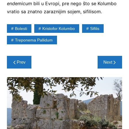
endemicum
bili u Evropi, pre nego što se Kolumbo
vratio sa znatno zaraznijim sojem, sifilisom.
Bolesti
Kristofor Kolumbo
Sifilis
Treponema Pallidum
Post
Prev
Next
navigation