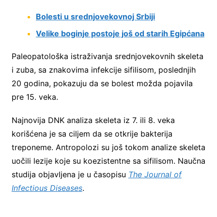
Bolesti u srednjovekovnoj Srbiji
Velike boginje postoje još od starih Egipćana
Paleopatološka istraživanja srednjovekovnih skeleta
i zuba, sa znakovima infekcije sifilisom, poslednjih
20 godina, pokazuju da se bolest možda pojavila
pre 15. veka.
Najnovija DNK analiza skeleta iz 7. ili 8. veka
korišćena je sa ciljem da se otkrije bakterija
treponeme. Antropolozi su još tokom analize skeleta
uočili lezije koje su koezistentne sa sifilisom. Naučna
studija objavljena je u časopisu
The Journal of
Infectious Diseases
.