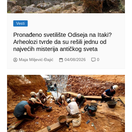
Vesti
Pronađeno svetilište Odiseja na Itaki?
Arheolozi tvrde da su rešili jednu od
najvećih misterija antičkog sveta
Maja Miljević-Đajić
04/08/2026
0