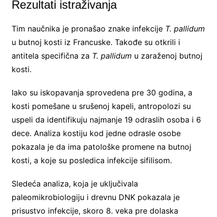
Rezultati istraživanja
Tim naučnika je pronašao znake infekcije
T. pallidum
u butnoj kosti iz Francuske. Takođe su otkrili i
antitela specifična za
T. pallidum
u zaraženoj butnoj
kosti.
Iako su iskopavanja sprovedena pre 30 godina, a
kosti pomešane u srušenoj kapeli, antropolozi su
uspeli da identifikuju najmanje 19 odraslih osoba i 6
dece. Analiza kostiju kod jedne odrasle osobe
pokazala je da ima patološke promene na butnoj
kosti, a koje su posledica infekcije sifilisom.
Sledeća analiza, koja je uključivala
paleomikrobiologiju i drevnu DNK pokazala je
prisustvo infekcije, skoro 8. veka pre dolaska