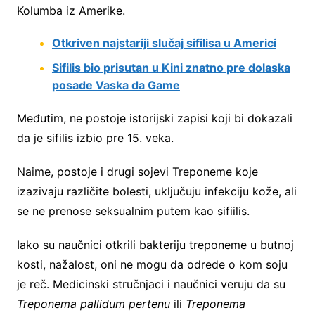
Kolumba iz Amerike.
Otkriven najstariji slučaj sifilisa u Americi
Sifilis bio prisutan u Kini znatno pre dolaska
posade Vaska da Game
Međutim, ne postoje istorijski zapisi koji bi dokazali
da je sifilis izbio pre 15. veka.
Naime, postoje i drugi sojevi Treponeme koje
izazivaju različite bolesti, uključuju infekciju kože, ali
se ne prenose seksualnim putem kao sifiilis.
Iako su naučnici otkrili bakteriju treponeme u butnoj
kosti, nažalost, oni ne mogu da odrede o kom soju
je reč. Medicinski stručnjaci i naučnici veruju da su
Treponema pallidum pertenu
ili
Treponema