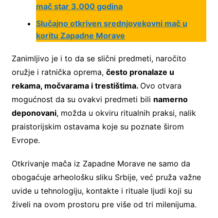
mač star 3.000 godina
Slučajno otkriven srednjovekovni mač u
koritu Zapadne Morave
Zanimljivo je i to da se slični predmeti, naročito
oružje i ratnička oprema,
često pronalaze u
rekama, močvarama i trestištima.
Ovo otvara
mogućnost da su ovakvi predmeti bili
namerno
deponovani
, možda u okviru ritualnih praksi, nalik
praistorijskim ostavama koje su poznate širom
Evrope.
Otkrivanje mača iz Zapadne Morave ne samo da
obogaćuje arheološku sliku Srbije, već pruža važne
uvide u tehnologiju, kontakte i rituale ljudi koji su
živeli na ovom prostoru pre više od tri milenijuma.