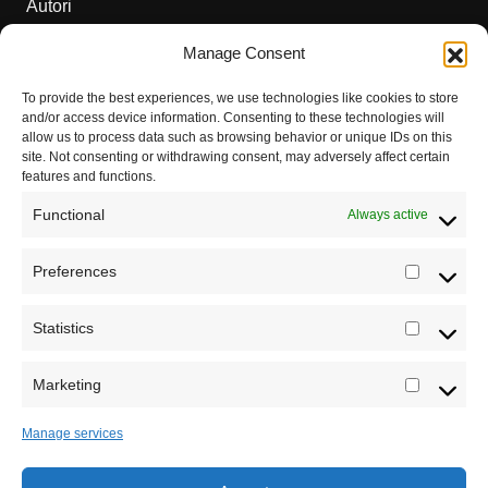
Autori
Manage Consent
Podržite naš rad
To provide the best experiences, we use technologies like cookies to store
Dešavanja
and/or access device information. Consenting to these technologies will
allow us to process data such as browsing behavior or unique IDs on this
Kontakt
site. Not consenting or withdrawing consent, may adversely affect certain
features and functions.
Misija sajta Sve o arheologiji
Functional
Always active
O autoru sajta
Preferences
Prefere
Pravila korišćenja
Registrujte se na Sve o arheologiji
Impressum
Statistics
Statistic
Budite u toku!
Prijavite se na našu mejl listu i svake
Saradnja
srede u 12h saznajte najnovije vesti iz sveta
Marketing
Marketi
arheologije
Manage services