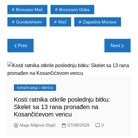
Bronzani Mač
Bronzano Doba
Gundelsheim
Mač
Zapadna Morava
Post
Prev
Next
navigation
Istraživanja i otkrića
Kosti ratnika otkrile poslednju bitku:
Skelet sa 13 rana pronađen na
Kosančićevom vencu
Maja Miljević-Đajić
07/08/2026
0