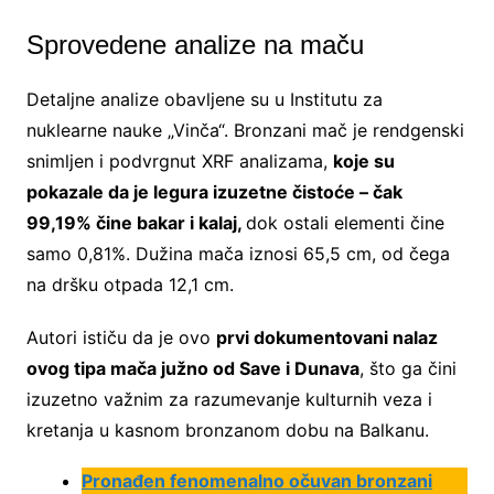
Sprovedene analize na maču
Detaljne analize obavljene su u Institutu za
nuklearne nauke „Vinča“. Bronzani mač je rendgenski
snimljen i podvrgnut XRF analizama,
koje su
pokazale da je legura izuzetne čistoće – čak
99,19% čine bakar i kalaj,
dok ostali elementi čine
samo 0,81%. Dužina mača iznosi 65,5 cm, od čega
na dršku otpada 12,1 cm.
Autori ističu da je ovo
prvi dokumentovani nalaz
ovog tipa mača južno od Save i Dunava
, što ga čini
izuzetno važnim za razumevanje kulturnih veza i
kretanja u kasnom bronzanom dobu na Balkanu.
Pronađen fenomenalno očuvan bronzani