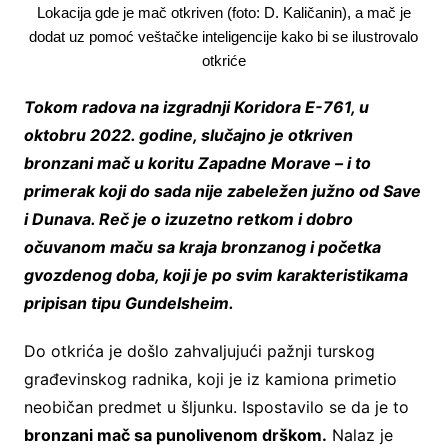
Lokacija gde je mač otkriven (foto: D. Kaličanin), a mač je
dodat uz pomoć veštačke inteligencije kako bi se ilustrovalo
otkriće
Tokom radova na izgradnji Koridora E-761, u
oktobru 2022. godine, slučajno je otkriven
bronzani mač u koritu Zapadne Morave – i to
primerak koji do sada nije zabeležen južno od Save
i Dunava. Reč je o izuzetno retkom i dobro
očuvanom maču sa kraja bronzanog i početka
gvozdenog doba, koji je po svim karakteristikama
pripisan tipu Gundelsheim.
Do otkrića je došlo zahvaljujući pažnji turskog
građevinskog radnika, koji je iz kamiona primetio
neobičan predmet u šljunku. Ispostavilo se da je to
bronzani mač sa punolivenom drškom.
Nalaz je