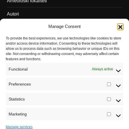
Arheološki lokaliteti
Autori
Manage Consent
Podržite naš rad
To provide the best experiences, we use technologies like cookies to store
Dešavanja
and/or access device information. Consenting to these technologies will
allow us to process data such as browsing behavior or unique IDs on this
Kontakt
site. Not consenting or withdrawing consent, may adversely affect certain
features and functions.
Misija sajta Sve o arheologiji
Functional
Always active
O autoru sajta
Preferences
Prefere
Pravila korišćenja
Impressum
Statistics
Statistic
Saradnja
Marketing
Marketi
Manage services