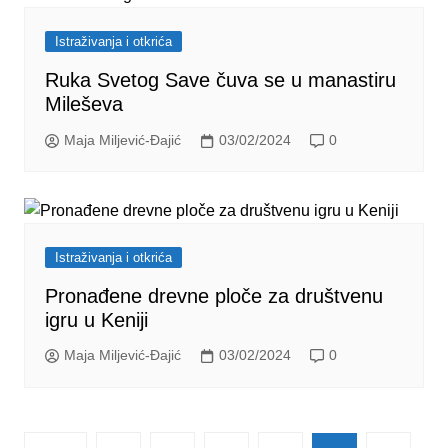
Istraživanja i otkrića
Ruka Svetog Save čuva se u manastiru
Mileševa
Maja Miljević-Đajić
03/02/2024
0
Istraživanja i otkrića
Pronađene drevne ploče za društvenu
igru u Keniji
Maja Miljević-Đajić
03/02/2024
0
Posts