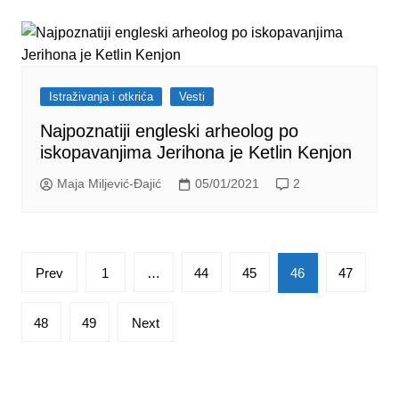
Istraživanja i otkrića
Vesti
Najpoznatiji engleski arheolog po
iskopavanjima Jerihona je Ketlin Kenjon
Maja Miljević-Đajić
05/01/2021
2
Posts
Prev
1
…
44
45
46
47
pagination
48
49
Next