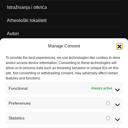
Istraživanja i otkrića
Arheološki lokaliteti
Autori
Manage Consent
Podržite naš rad
To provide the best experiences, we use technologies like cookies to store
Dešavanja
and/or access device information. Consenting to these technologies will
allow us to process data such as browsing behavior or unique IDs on this
Kontakt
site. Not consenting or withdrawing consent, may adversely affect certain
features and functions.
Misija sajta Sve o arheologiji
Functional
Always active
O autoru sajta
Preferences
Prefere
Pravila korišćenja
Impressum
Statistics
Statistic
Saradnja