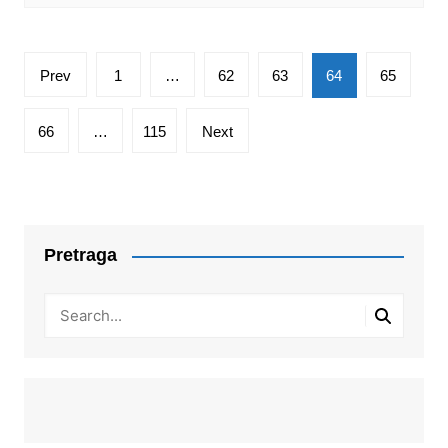
Posts
Prev
1
…
62
63
64
65
pagination
66
…
115
Next
Pretraga