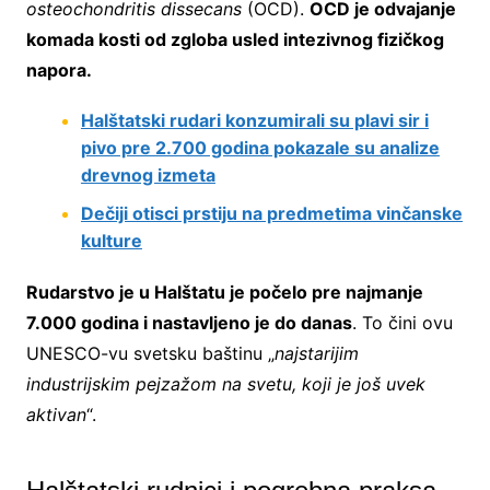
osteochondritis dissecans
(OCD).
OCD je odvajanje
komada kosti od zgloba usled intezivnog fizičkog
napora.
Halštatski rudari konzumirali su plavi sir i
pivo pre 2.700 godina pokazale su analize
drevnog izmeta
Dečiji otisci prstiju na predmetima vinčanske
kulture
Rudarstvo je u Halštatu je počelo pre najmanje
7.000 godina i nastavljeno je do danas
. To čini ovu
UNESCO-vu svetsku baštinu „
najstarijim
industrijskim pejzažom na svetu, koji je još uvek
aktivan
“.