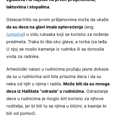
laktovima i stopalima
.
Osteoartritis na prvim pršljenovima može da ukaže
da su deca na glavi imala opterećenja
(eng.
tumpline
) u vidu ruksaka koji se koristio za nošenje
predmeta. Traka bi išla oko glave, a torba iza leđa.
U njoj se nosilo kamenje iz rudnika ili se donosila
voda za radnike.
Arheološki nalazi u rudnicima pružaju jasne dokaze
da su u rudnicima soli bila prisutna deca i da su
neka od njih u njima i radila.
Može biti da su mnoga
deca iz Halštata “odrasla“ u rudnicima.
Odrastanje
dece u rudnicima je moglo biti korisno za njhove
roditelje, jer bi bili tu sa njima u blizini, a kasnije bi
bili od pomoći.