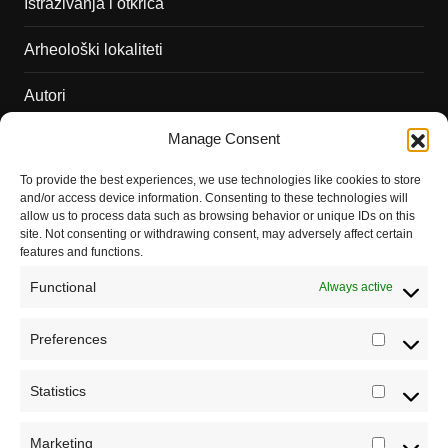
Istraživanja i otkrića
Arheološki lokaliteti
Autori
Manage Consent
Podržite naš rad
To provide the best experiences, we use technologies like cookies to store
Dešavanja
and/or access device information. Consenting to these technologies will
allow us to process data such as browsing behavior or unique IDs on this
Kontakt
site. Not consenting or withdrawing consent, may adversely affect certain
features and functions.
Misija sajta Sve o arheologiji
Functional
Always active
O autoru sajta
Preferences
Prefere
Pravila korišćenja
Registrujte se na Sve o arheologiji
Impressum
Statistics
Statistic
Budite u toku!
Prijavite se na našu mejl listu i svake
Saradnja
srede u 12h saznajte najnovije vesti iz sveta
Marketing