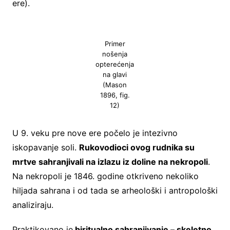
ere).
Primer
nošenja
opterećenja
na glavi
(Mason
1896, fig.
12)
U 9. veku pre nove ere počelo je intezivno
iskopavanje soli.
Rukovodioci ovog rudnika su
mrtve sahranjivali na izlazu iz doline na nekropoli
.
Na nekropoli je 1846. godine otkriveno nekoliko
hiljada sahrana i od tada se arheološki i antropološki
analiziraju.
Praktikovano je
biritualno sahranjivanje – skeletno