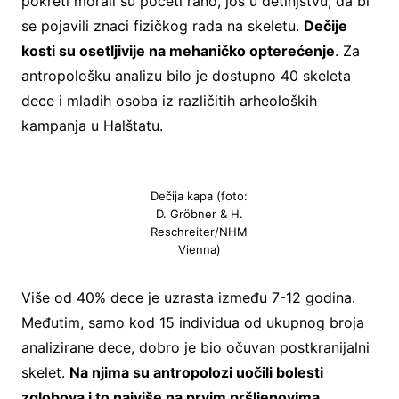
pokreti morali su početi rano, još u detinjstvu, da bi
se pojavili znaci fizičkog rada na skeletu.
Dečije
kosti su osetljivije na mehaničko opterećenje
. Za
antropološku analizu bilo je dostupno 40 skeleta
dece i mladih osoba iz različitih arheoloških
kampanja u Halštatu.
Dečija kapa (foto:
D. Gröbner & H.
Reschreiter/NHM
Vienna)
Više od 40% dece je uzrasta između 7-12 godina.
Međutim, samo kod 15 individua od ukupnog broja
analizirane dece, dobro je bio očuvan postkranijalni
skelet.
Na njima su antropolozi uočili bolesti
zglobova i to najviše na prvim pršljenovima,