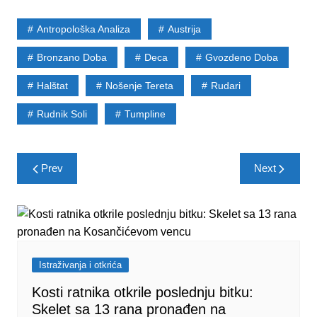
Antropološka Analiza
Austrija
Bronzano Doba
Deca
Gvozdeno Doba
Halštat
Nošenje Tereta
Rudari
Rudnik Soli
Tumpline
Post
Prev
Next
navigation
Istraživanja i otkrića
Kosti ratnika otkrile poslednju bitku:
Skelet sa 13 rana pronađen na