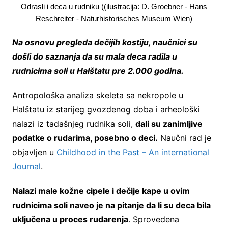
Odrasli i deca u rudniku ((ilustracija: D. Groebner - Hans
Reschreiter - Naturhistorisches Museum Wien)
Na osnovu pregleda dečijih kostiju, naučnici su
došli do saznanja da su mala deca radila u
rudnicima soli u Halštatu pre 2.000 godina.
Antropološka analiza skeleta sa nekropole u
Halštatu iz starijeg gvozdenog doba i arheološki
nalazi iz tadašnjeg rudnika soli,
dali su zanimljive
podatke o rudarima, posebno o deci.
Naučni rad je
objavljen u
Childhood in the Past – An international
Journal
.
Nalazi male kožne cipele i dečije kape u ovim
rudnicima soli naveo je na pitanje da li su deca bila
uključena u proces rudarenja
. Sprovedena