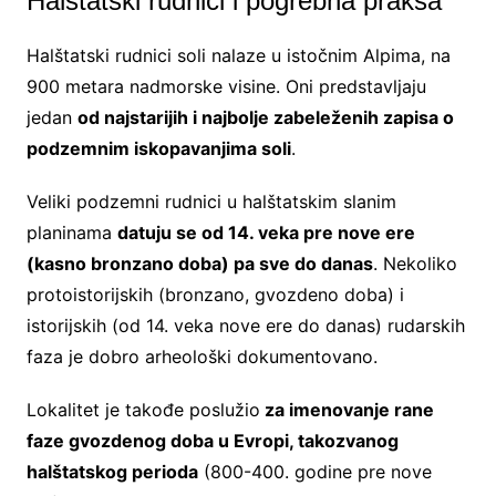
Halštatski rudnici i pogrebna praksa
Halštatski rudnici soli nalaze u istočnim Alpima, na
900 metara nadmorske visine. Oni predstavljaju
jedan
od najstarijih i najbolje zabeleženih zapisa o
podzemnim iskopavanjima soli
.
Veliki podzemni rudnici u halštatskim slanim
planinama
datuju se od 14. veka pre nove ere
(kasno bronzano doba) pa sve do danas
. Nekoliko
protoistorijskih (bronzano, gvozdeno doba) i
istorijskih (od 14. veka nove ere do danas) rudarskih
faza je dobro arheološki dokumentovano.
Lokalitet je takođe poslužio
za imenovanje rane
faze gvozdenog doba u Evropi, takozvanog
halštatskog perioda
(800-400. godine pre nove