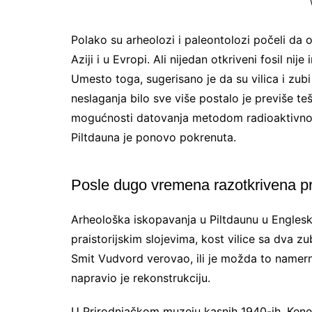
Polako su arheolozi i paleontolozi počeli da otk
Aziji i u Evropi. Ali nijedan otkriveni fosil ni
Umesto toga, sugerisano je da su vilica i zubi
neslaganja bilo sve više postalo je previše te
mogućnosti datovanja metodom radioaktivnog u
Piltdauna je ponovo pokrenuta.
Posle dugo vremena razotkrivena p
Arheološka iskopavanja u Piltdaunu u Englesk
praistorijskim slojevima, kost vilice sa dva z
Smit Vudvord verovao, ili je možda to namerno
napravio je rekonstrukciju.
U Prirodnjačkom muzeju kasnih 1940-ih, Kenet O