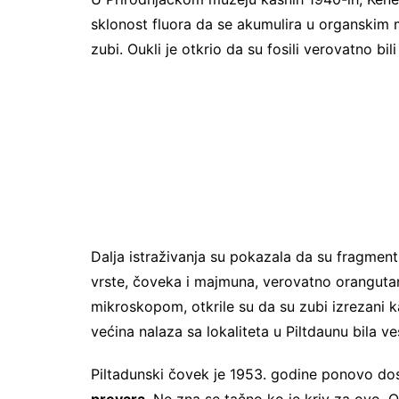
sklonost fluora da se akumulira u organskim m
zubi. Oukli je otkrio da su fosili verovatno bi
Dalja istraživanja su pokazala da su fragmenti
vrste, čoveka i majmuna, verovatno orangutan
mikroskopom, otkrile su da su zubi izrezani ka
većina nalaza sa lokaliteta u Piltdaunu bila 
Piltadunski čovek je 1953. godine ponovo do