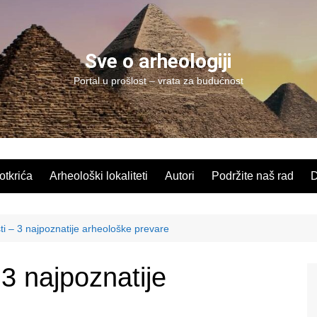
Sve o arheologiji
Portal u prošlost – vrata za budućnost
 otkrića
Arheološki lokaliteti
Autori
Podržite naš rad
D
ti – 3 najpoznatije arheološke prevare
 3 najpoznatije