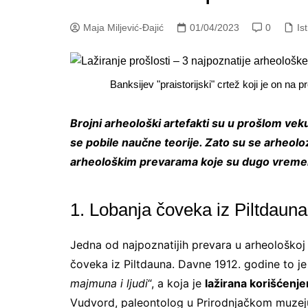
Maja Miljević-Đajić
01/04/2023
0
Is
Banksijev "praistorijski" crtež koji je on na 
Brojni arheološki artefakti su u prošlom veku 
se pobile naučne teorije. Zato su se arheoloz
arheološkim prevarama koje su dugo vremena
1. Lobanja čoveka iz Piltdauna
Jedna od najpoznatijih prevara u arheološkoj i
čoveka iz Piltdauna. Davne 1912. godine to je 
majmuna i ljudi
“, a koja je
lažirana korišćenje
Vudvord, paleontolog u Prirodnjačkom muzeju 