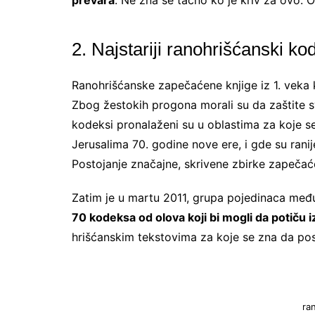
prevara
. Ne zna se tačno ko je kriv za ovo. 
2. Najstariji ranohrišćanski k
Ranohrišćanske zapečaćene knjige iz 1. veka kor
Zbog žestokih progona morali su da zaštite s
kodeksi pronalaženi su u oblastima za koje s
Jerusalima 70. godine nove ere, i gde su rani
Postojanje značajne, skrivene zbirke zapečaće
Zatim je u martu 2011, grupa pojedinaca među 
70 kodeksa od olova koji bi mogli da potiču i
hrišćanskim tekstovima za koje se zna da po
ra