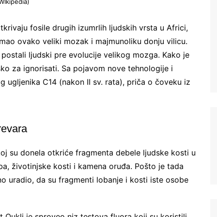
WIkipedia)
rivaju fosile drugih izumrlih ljudskih vrsta u Africi,
je imao ovako veliki mozak i majmunoliku donju vilicu.
 postali ljudski pre evolucije velikog mozga. Kako je
ško za ignorisati. Sa pojavom nove tehnologije i
gljenika C14 (nakon II sv. rata), priča o čoveku iz
revara
oj su donela otkriće fragmenta debele ljudske kosti u
uba, životinjske kosti i kamena oruđa. Pošto je tada
 uradio, da su fragmenti lobanje i kosti iste osobe
ukli je sproveo niz testova fluora koji su koristili