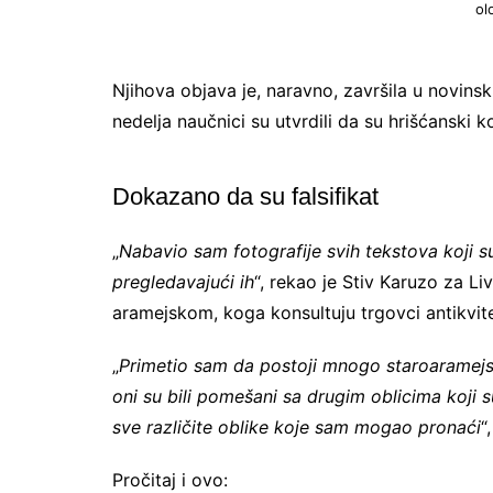
ol
Njihova objava je, naravno, završila u novin
nedelja naučnici su utvrdili da su hrišćanski ko
Dokazano da su falsifikat
„
Nabavio sam fotografije svih tekstova koji su
pregledavajući ih
“, rekao je Stiv Karuzo za Liv
aramejskom, koga konsultuju trgovci antikvite
„
Primetio sam da postoji mnogo staroaramejskih
oni su bili pomešani sa drugim oblicima koji s
sve različite oblike koje sam mogao pronaći
“
Pročitaj i ovo: