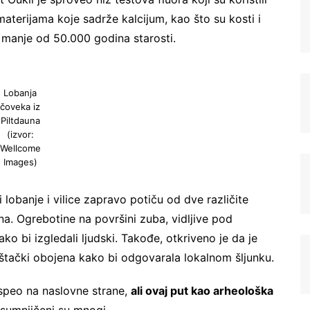
aterijama koje sadrže kalcijum, kao što su kosti i
li manje od 50.000 godina starosti.
Lobanja
čoveka iz
Piltdauna
(izvor:
Wellcome
Images)
Registrujte se na Sve o
arheologiji
 lobanje i vilice zapravo potiču od dve različite
a. Ogrebotine na površini zuba, vidljive pod
Budite u toku!
Prijavite se na našu
ko bi izgledali ljudski. Takođe, otkriveno je da je
mejl listu i svake srede u 12h
veštački obojena kako bi odgovarala lokalnom šljunku.
saznajte najnovije vesti iz sveta
speo na naslovne strane,
ali ovaj put kao arheološka
arheologije