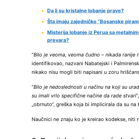
Da li su kristalne lobanje prave?
Šta imaju zajedničko ”Bosanske piram
Misterija lobanje iz Perua sa metalnim
prevara?
“
Bilo je veoma, veoma čudno – nikada ranije
identifikovao, nazvani Nabatejski i Palmirensk
nikako nisu mogli biti napisani u zoru hrišćan
“
Bilo je nedoslednosti u načinu na koji su urad
su imali vrlo specifične načine da rade stvari
“
„obrnuto“, greška koja bi implicirala da su na 
Naučnici ne znaju ko je kreirao kodekse, niti 