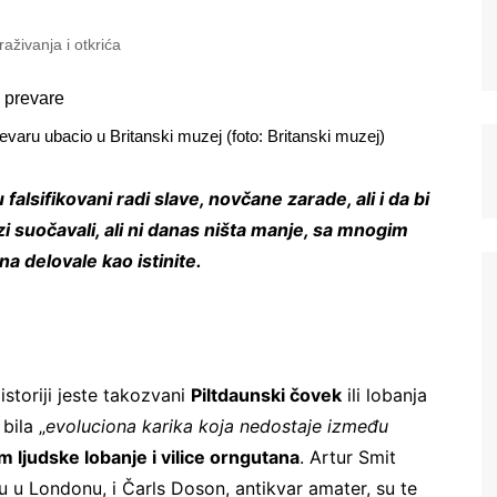
traživanja i otkrića
prevaru ubacio u Britanski muzej (foto: Britanski muzej)
falsifikovani radi slave, novčane zarade, ali i da bi
i suočavali, ali ni danas ništa manje, sa mnogim
 delovale kao istinite.
storiji jeste takozvani
Piltdaunski čovek
ili lobanja
bila „
evoluciona karika koja nedostaje između
m ljudske lobanje i vilice orngutana
. Artur Smit
u Londonu, i Čarls Doson, antikvar amater, su te