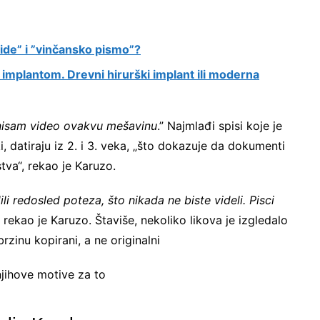
ide” i ”vinčansko pismo”?
 implantom. Drevni hirurški implant ili moderna
 nisam video ovakvu mešavinu
.” Najmlađi spisi koje je
i, datiraju iz 2. i 3. veka, „što dokazuje da dokumenti
stva“, rekao je Karuzo.
ili redosled poteza, što nikada ne biste videli. Pisci
, rekao je Karuzo. Štaviše, nekoliko likova je izgledalo
brzinu kopirani, a ne originalni
njihove motive za to