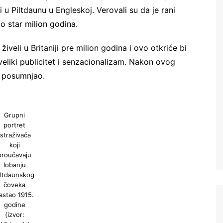
i u Piltdaunu u Engleskoj. Verovali su da je rani
o star milion godina.
 živeli u Britaniji pre milion godina i ovo otkriće bi
veliki publicitet i senzacionalizam. Nakon ovog
a posumnjao.
Grupni
portret
istraživača
koji
proučavaju
lobanju
iltdaunskog
čoveka
astao 1915.
godine
(izvor: