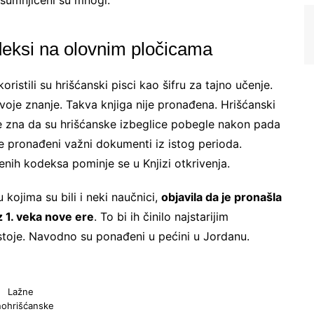
Osumnjičeni su mnogi.
odeksi na olovnim pločicama
istili su hrišćanski pisci kao šifru za tajno učenje.
voje znanje. Takva knjiga nije pronađena. Hrišćanski
e zna da su hrišćanske izbeglice pobegle nakon pada
Ne šaljemo spamove! Pročitajte naša
pravila
korišćenja
za više informacija.
je pronađeni važni dokumenti iz istog perioda.
nih kodeksa pominje se u Knjizi otkrivenja.
kojima su bili i neki naučnici,
objavila da je pronašla
z 1. veka nove ere
. To bi ih činilo najstarijim
stoje. Navodno su ponađeni u pećini u Jordanu.
Lažne
nohrišćanske