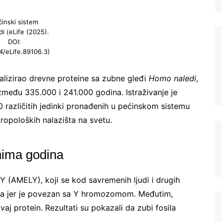
ćinski sistem
di (eLife (2025).
DOI:
4/eLife.89106.3)
nalizirao drevne proteine sa zubne gleđi
Homo naledi
,
između 335.000 i 241.000 godina. Istraživanje je
 različitih jedinki pronađenih u pećinskom sistemu
tropoloških nalazišta na svetu.
onima godina
Y (AMELY), koji se kod savremenih ljudi i drugih
ca jer je povezan sa Y hromozomom. Međutim,
vaj protein. Rezultati su pokazali da zubi fosila