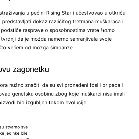
straživanja u pećini Rising Star i učestvovao u otkriću
 predstavljati dokaz različitog tretmana muškaraca i
 podstiče rasprave o sposobnostima vrste
Homo
 tvrdnji da je možda namerno sahranjivala svoje
ešto većem od mozga šimpanze.
Ne šaljemo spamove! Pročitajte naša
pravila
korišćenja
za više informacija.
 ovu zagonetku
ora nužno značiti da su svi pronađeni fosili pripadali
vao genetsku osobinu zbog koje muškarci nisu imali
izvodi bio izgubljen tokom evolucije.
 su stvarno sve
ke jedinke bile