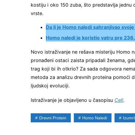
kostiju i oko 150 zuba, što predstavlja jednu 
vrste.
Da li je Homo naledi sahranjivao svoj
Homo naledi je koristio vatru pre 23
Novo istraživanje ne rešava misteriju Homo nal
pronađeni ostaci zaista pripadali ženama, gd
trag koji bi ih otkrio? Za sada odgovora nema
metoda za analizu drevnih proteina pomoći da 
ljudskoj evoluciji.
Istraživanje je objavljeno u časopisu
Cell
.
Drevni Protein
Homo Naledi
Izumrl