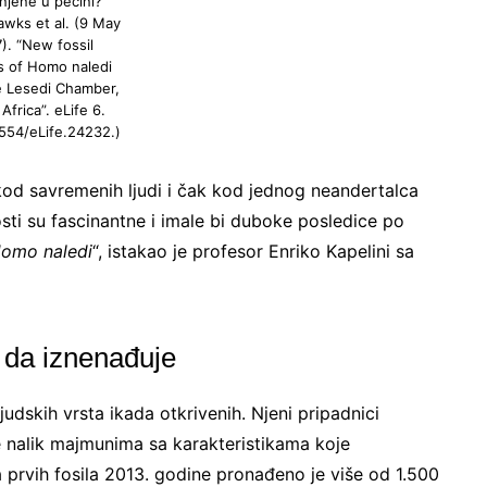
njene u pećini?
awks et al. (9 May
). “New fossil
s of Homo naledi
e Lesedi Chamber,
Africa”. eLife 6.
554/eLife.24232.)
u kod savremenih ljudi i čak kod jednog neandertalca
sti su fascinantne i imale bi duboke posledice po
omo naledi
“, istakao je profesor Enriko Kapelini sa
 da iznenađuje
judskih vrsta ikada otkrivenih. Njeni pripadnici
 nalik majmunima sa karakteristikama koje
prvih fosila 2013. godine pronađeno je više od 1.500