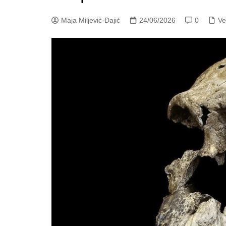
Maja Miljević-Đajić
24/06/2026
0
Ve