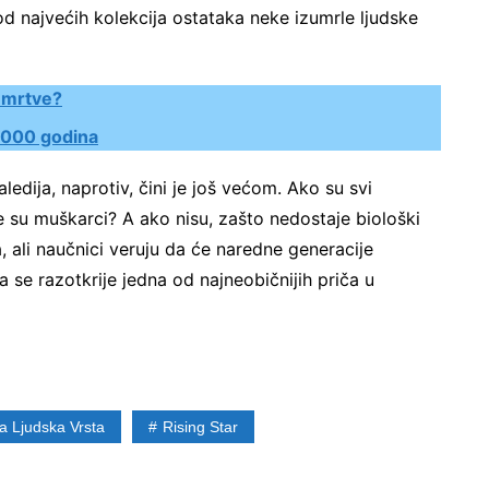
od najvećih kolekcija ostataka neke izumrle ljudske
e mrtve?
6.000 godina
edija, naprotiv, čini je još većom. Ako su svi
e su muškarci? A ako nisu, zašto nedostaje biološki
, ali naučnici veruju da će naredne generacije
se razotkrije jedna od najneobičnijih priča u
a Ljudska Vrsta
Rising Star