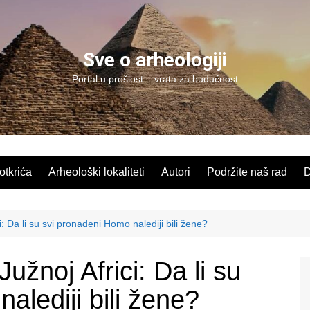
Sve o arheologiji
Portal u prošlost – vrata za budućnost
 otkrića
Arheološki lokaliteti
Autori
Podržite naš rad
D
ci: Da li su svi pronađeni Homo nalediji bili žene?
Južnoj Africi: Da li su
alediji bili žene?