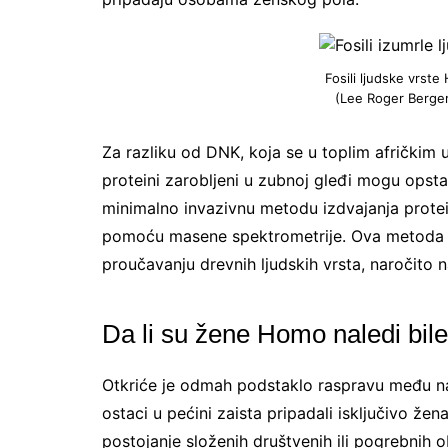
Fosili ljudske vrst
(Lee Roger Berger
Za razliku od DNK, koja se u toplim afričkim 
proteini zarobljeni u zubnoj gleđi mogu opsta
minimalno invazivnu metodu izdvajanja protein
pomoću masene spektrometrije. Ova metoda p
proučavanju drevnih ljudskih vrsta, naročito 
Da li su žene Homo naledi bil
Otkriće je odmah podstaklo raspravu među na
ostaci u pećini zaista pripadali isključivo že
postojanje složenih društvenih ili pogrebnih 