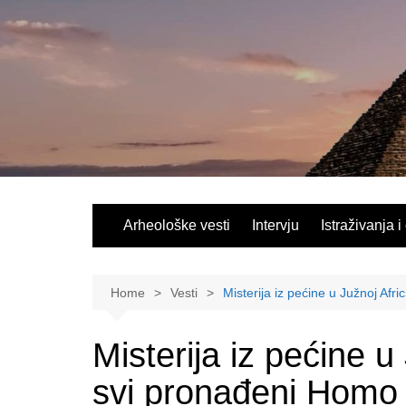
Skip
to
content
Arheološke vesti
Intervju
Istraživanja i
Home
Vesti
Misterija iz pećine u Južnoj Afri
Misterija iz pećine u 
svi pronađeni Homo n