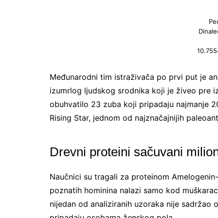
Pe
Dinale
10.755
Međunarodni tim istraživača po prvi put je a
izumrlog ljudskog srodnika koji je živeo pre 
obuhvatilo 23 zuba koji pripadaju najmanje 20
Rising Star, jednom od najznačajnijih paleoan
Drevni proteini sačuvani mili
Naučnici su tragali za proteinom Amelogenin-
poznatih hominina nalazi samo kod muškara
nijedan od analiziranih uzoraka nije sadržao o
pripadaju osobama ženskog pola.