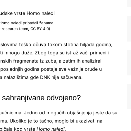
e Homo naledi pripadali ženama
 research team, CC BY 4.0)
uslovima teško očuva tokom stotina hiljada godina,
ti mnogo duže. Zbog toga su istraživači primenili
skih fragmenata iz zuba, a zatim ih analizirali
oslednjih godina postaje sve važnije oruđe u
Registrujte se na Sve o
na nalazištima gde DNK nije sačuvana.
arheologiji
e sahranjivane odvojeno?
Budite u toku!
Prijavite se na našu
mejl listu i svake srede u 12h
učnicima. Jedno od mogućih objašnjenja jeste da su
saznajte najnovije vesti iz sveta
nama. Ukoliko je to tačno, moglo bi ukazivati na
arheologije
običaja kod vrste
Homo naledi
.