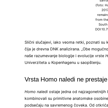
sahra
(foto: H
2017
remain
from th
South 
DOI:10.7
Slični slučajevi, iako veoma retki, poznati s
čija je drevna DNK analizirana. „Obe mogućno
naše razumevanje biologije i evolucije vrste
H
Univerziteta u Kopenhagenu u saopštenju.
Vrsta Homo naledi ne prestaje
Homo naledi
ostaje jedna od najzagonetnijih l
kombinovali su primitivne anatomske osobine
podsećaju na savremenog čoveka. Od otkrića 