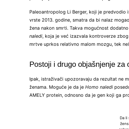
Paleoantropolog Li Berger, koji je predvodio i
vrste 2013. godine, smatra da bi nalaz mogao
žena nakon smrti. Takva mogućnost dodatno
naledi
, koja je već izazvala kontroverze zbog
mrtve uprkos relativno malom mozgu, tek n
Postoji i drugo objašnjenje za
Ipak, istraživači upozoravaju da rezultat ne m
ženama. Moguće je da je
Homo naledi
posedo
AMELY protein, odnosno da je gen koji ga pro
Da li
žens