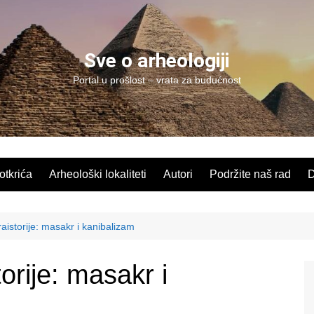
Sve o arheologiji
Portal u prošlost – vrata za budućnost
 otkrića
Arheološki lokaliteti
Autori
Podržite naš rad
D
aistorije: masakr i kanibalizam
orije: masakr i