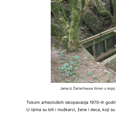
Jama iz Čarterhausa Voren u kojoj s
Tokom arheoloških iskopavanja 1970-ih godin
U njima su bili i muškarci, žene i deca, koji su