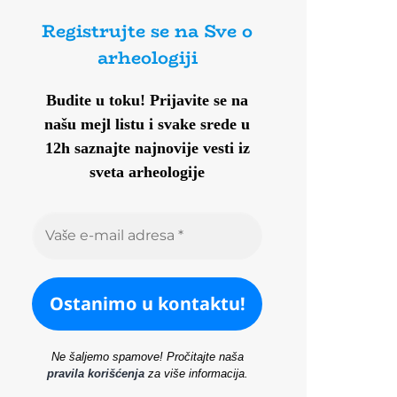
Registrujte se na Sve o
arheologiji
Budite u toku!
Prijavite se na
našu mejl listu i svake srede u
12h saznajte najnovije vesti iz
sveta arheologije
Ne šaljemo spamove! Pročitajte naša
pravila korišćenja
za više informacija.