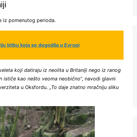
iji
lje iz pomenutog perioda.
iju bitku koja se dogodila u Evropi
ta koji datiraju iz neolita u Britaniji nego iz ranog
n ističe kao nešto veoma neobično
“, navodi glavni
verziteta u Oksfordu. „
To daje znatno mračniju sliku