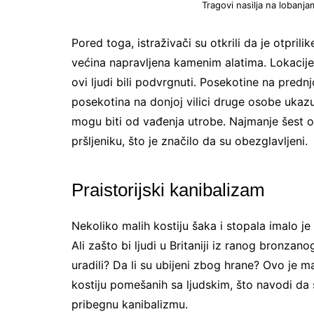
Tragovi nasilja na lobanja
Pored toga, istraživači su otkrili da je otpril
većina napravljena kamenim alatima. Lokacije 
ovi ljudi bili podvrgnuti. Posekotine na prednj
posekotina na donjoj vilici druge osobe ukazu
mogu biti od vađenja utrobe. Najmanje šest
pršljeniku, što je značilo da su obezglavljeni.
Praistorijski kanibalizam
Nekoliko malih kostiju šaka i stopala imalo je
Ali zašto bi ljudi u Britaniji iz ranog bronzano
uradili? Da li su ubijeni zbog hrane? Ovo je m
kostiju pomešanih sa ljudskim, što navodi da 
pribegnu kanibalizmu.