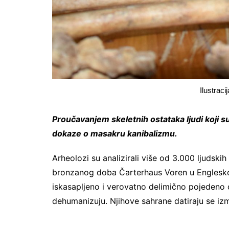
Ilustraci
Proučavanjem skeletnih ostataka ljudi koji su
dokaze o masakru kanibalizmu.
Arheolozi su analizirali više od 3.000 ljudskih
bronzanog doba Čarterhaus Voren u Engleskoj. 
iskasapljeno i verovatno delimično pojedeno o
dehumanizuju. Njihove sahrane datiraju se iz