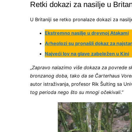
Retki dokazi za nasilje u Britan
U Britaniji se retko pronalaze dokazi za nasi
Ekstremno nasilje u drevnoj Atakami
Arheolozi su pronašli dokaz za najstar
Najveći lov na glave zabeležen u Kini
„
Zapravo nalazimo više dokaza za povrede skele
bronzanog doba, tako da se Čarterhaus Vore
autor istraživanja, profesor Rik Šulting sa Uni
tog perioda nego što su mnogi očekivali
.“