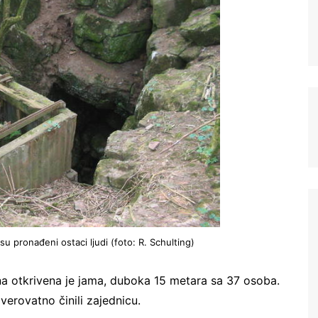
Registrujte se na Sve o
arheologiji
Budite u toku!
Prijavite se na našu
u pronađeni ostaci ljudi (foto: R. Schulting)
mejl listu i svake srede u 12h
a otkrivena je jama, duboka 15 metara sa 37 osoba.
saznajte najnovije vesti iz sveta
arheologije
 verovatno činili zajednicu.