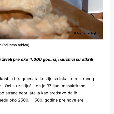
ja (privatna arhiva)
 živeli pre oko 4.000 godina, naučnici su otkrili
 kostiju i fragmenata kostiju sa lokaliteta iz ranog
Oni su zaključili da je 37 ljudi masakrirano,
d strane neprijatelja kao sredstvo da ih
među oko 2500. i 1500. godine pre nove ere.