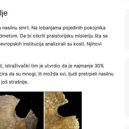
lje
 nasilnu smrt. Na lobanjama pojedinih pokojnika
etom. Da bi otkrili praistorijsku misteriju šta se
vropskih institucija analizirali su kosti. Njihovi
Ne šaljemo spamove! Pročitajte naša
pravila korišćenja
za više informacija.
, istraživački tim je utvrdio da je najmanje 30%
ira da su mnogi, ili možda svi, ljudi pretrpeli nasilnu
još strašnije.