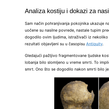
Analiza kostiju i dokazi za nasi
Sam način pohranjivanja pokojnika ukazuje na
uočene su nasilne povrede, nastale tupim predm
dogodilo ovim ljudima, istraživači iz nekoliko e
rezultati objavljeni su u časopisu
Antiquity
.
Gledajući pažljivo fragmentovane ljudske kosti
lobanja bilo slomljeno u vreme smrti. To implic
smrt. Ono što se dogodilo nakon smrti bilo je 