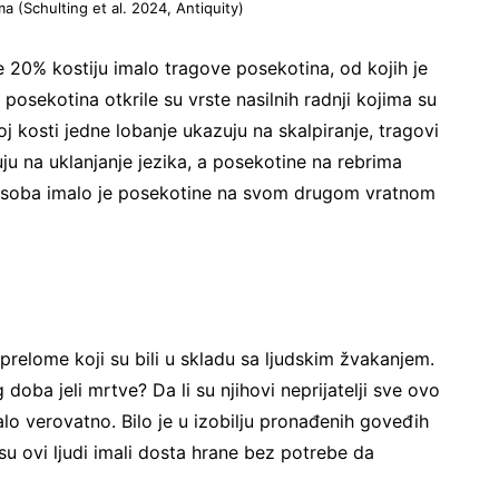
ma (Schulting et al. 2024, Antiquity)
ike 20% kostiju imalo tragove posekotina, od kojih je
posekotina otkrile su vrste nasilnih radnji kojima su
oj kosti jedne lobanje ukazuju na skalpiranje, tragovi
ju na uklanjanje jezika, a posekotine na rebrima
 osoba imalo je posekotine na svom drugom vratnom
 prelome koji su bili u skladu sa ljudskim žvakanjem.
g doba jeli mrtve? Da li su njihovi neprijatelji sve ovo
alo verovatno. Bilo je u izobilju pronađenih goveđih
su ovi ljudi imali dosta hrane bez potrebe da