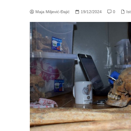
Maja Miljević-Đajić
19/12/2024
0
Is