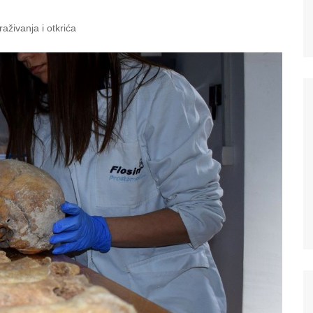
traživanja i otkrića