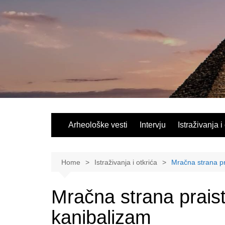
Skip
to
content
Arheološke vesti
Intervju
Istraživanja i
Home
Istraživanja i otkrića
Mračna strana pr
Mračna strana praist
kanibalizam