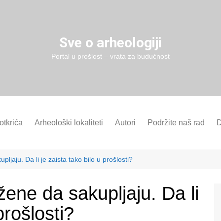
Sve o arheologiji
Portal u prošlost – vrata za budućnost
 otkrića
Arheološki lokaliteti
Autori
Podržite naš rad
D
ljaju. Da li je zaista tako bilo u prošlosti?
žene da sakupljaju. Da li
prošlosti?