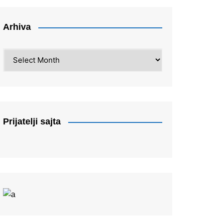
Arhiva
Arhiva
Prijatelji sajta