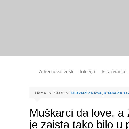
Skip
to
content
Arheološke vesti
Intervju
Istraživanja i
Home
Vesti
Muškarci da love, a žene da sakup
Muškarci da love, a 
je zaista tako bilo u 