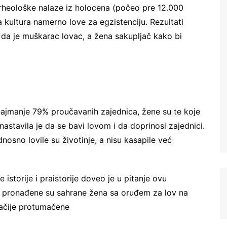
arheološke nalaze iz holocena (počeo pre 12.000
a kultura namerno love za egzistenciju. Rezultati
da je muškarac lovac, a žena sakupljač kako bi
 najmanje 79% proučavanih zajednica, žene su te koje
astavila je da se bavi lovom i da doprinosi zajednici.
osno lovile su životinje, a nisu kasapile već
 istorije i praistorije doveo je u pitanje ovu
 pronađene su sahrane žena sa oruđem za lov na
gačije protumačene