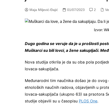
Maja Miljević-Đajić
01/07/2023
2
Ve
Izvor: Wi
Dugo godina se veruje da je u prošlosti pos
Muškarci su bili lovci, a žene sakupljači. Među
Nova studija otkrila je da su oba pola podjed
lovaca-sakupljača.
Međunarodni tim naučnika došao je do ovog ot
etnoloških naučnih radova, objavljenih u prote
lovaca-sakupljača (ukupno 63) sa prsotora Sev
studije objavili su u časopisu
PLOS One
.