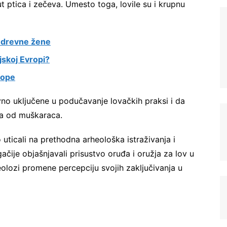
ut ptica i zečeva. Umesto toga, lovile su i krupnu
i drevne žene
jskoj Evropi?
rope
ivno uključene u podučavanje lovačkih praksi i da
ova od muškaraca.
 uticali na prethodna arheološka istraživanja i
čije objašnjavali prisustvo oruđa i oružja za lov u
lozi promene percepciju svojih zaključivanja u