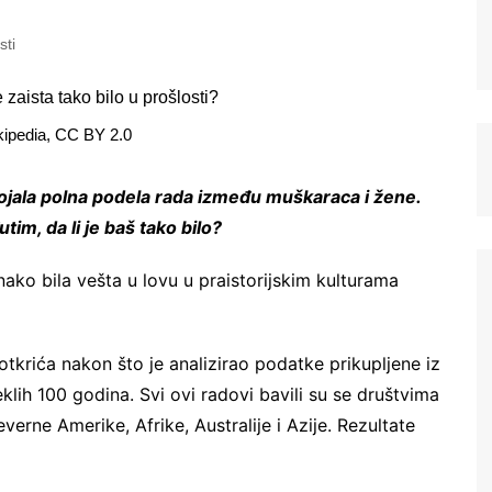
sti
kipedia, CC BY 2.0
tojala polna podela rada između muškaraca i žene.
tim, da li je baš tako bilo?
nako bila vešta u lovu u praistorijskim kulturama
krića nakon što je analizirao podatke prikupljene iz
klih 100 godina. Svi ovi radovi bavili su se društvima
erne Amerike, Afrike, Australije i Azije. Rezultate