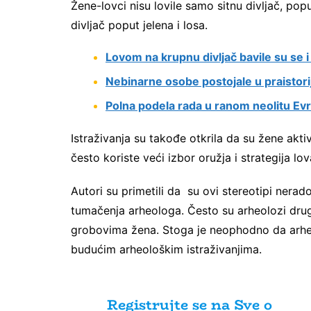
Žene-lovci nisu lovile samo sitnu divljač, pop
divljač poput jelena i losa.
Lovom na krupnu divljač bavile su se 
Nebinarne osobe postojale u praistori
Polna podela rada u ranom neolitu Ev
Istraživanja su takođe otkrila da su žene akt
često koriste veći izbor oružja i strategija l
Autori su primetili da su ovi stereotipi nerado
tumačenja arheologa. Često su arheolozi druga
grobovima žena. Stoga je neophodno da arheo
budućim arheološkim istraživanjima.
Registrujte se na Sve o