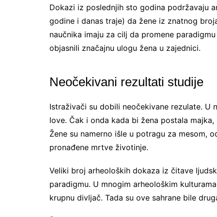
Dokazi iz poslednjih sto godina podržavaju 
godine i danas traje) da žene iz znatnog broj
naučnika imaju za cilj da promene paradigmu 
objasnili značajnu ulogu žena u zajednici.
Neočekivani rezultati studije
Istraživači su dobili neočekivane rezulate. U
love. Čak i onda kada bi žena postala majka, n
Žene su namerno išle u potragu za mesom, odn
pronađene mrtve životinje.
Veliki broj arheoloških dokaza iz čitave ljudske
paradigmu. U mnogim arheološkim kulturama
krupnu divljač. Tada su ove sahrane bile dru