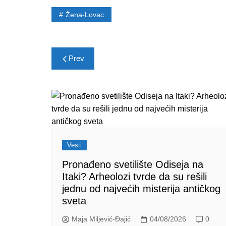
Žena-Lovac
Post
Prev
navigation
Vesti
Pronađeno svetilište Odiseja na
Itaki? Arheolozi tvrde da su rešili
jednu od najvećih misterija antičkog
sveta
Maja Miljević-Đajić
04/08/2026
0