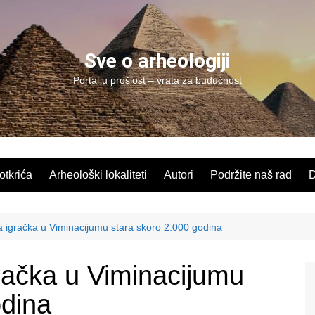
Sve o arheologiji
Portal u prošlost – vrata za budućnost
 otkrića
Arheološki lokaliteti
Autori
Podržite naš rad
D
 igračka u Viminacijumu stara skoro 2.000 godina
račka u Viminacijumu
odina