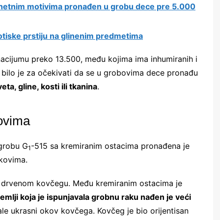
onetnim motivima pronađen u grobu dece pre 5.000
 otiske prstiju na glinenim predmetima
nacijumu preko 13.500, među kojima ima inhumiranih i
, bilo je za očekivati da se u grobovima dece pronađu
eta, gline, kosti ili tkanina
.
kovima
 grobu G
-515 sa kremiranim ostacima pronađena je
1
kovima.
u drvenom kovčegu. Među kremiranim ostacima je
emlji koja je ispunjavala grobnu raku nađen je veći
ale ukrasni okov kovčega. Kovčeg je bio orijentisan