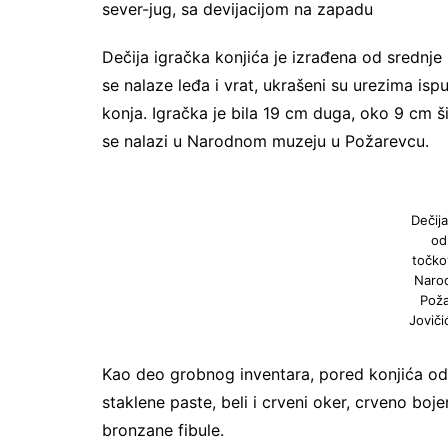
sever-jug, sa devijacijom na zapadu
Dečija igračka konjića je izrađena od srednj
se nalaze leđa i vrat, ukrašeni su urezima isp
konja. Igračka je bila 19 cm duga, oko 9 cm š
se nalazi u Narodnom muzeju u Požarevcu.
Dečija
od
točko
Naro
Poža
Joviči
Kao deo grobnog inventara, pored konjića od t
staklene paste, beli i crveni oker, crveno bo
bronzane fibule.