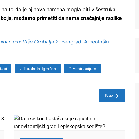
Registrujte se na Sve o
na to da je njihova namena mogla biti višestruka.
arheologiji
funkcija, možemo primetiti da nema značajnije razlike
Budite u toku!
Prijavite se na našu
mejl listu i svake srede u 12h
minacium: Više Grobalja 2.
Beograd: Arheološki
saznajte najnovije vesti iz sveta
arheologije
taci
Terakota Igračka
Viminacijum
Next
Ne šaljemo spamove! Pročitajte naša
pravila
korišćenja
za više informacija.