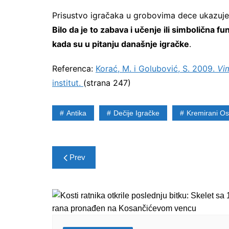
Prisustvo igračaka u grobovima dece ukazuje 
Bilo da je to zabava i učenje ili simbolična 
kada su u pitanju današnje igračke
.
Referenca:
Korać, M. i Golubović, S. 2009.
Vi
institut.
(strana 247)
Antika
Dečije Igračke
Kremirani Os
Post
Prev
navigation