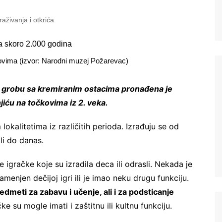
traživanja i otkrića
kovima (izvor: Narodni muzej Požarevac)
u grobu sa kremiranim ostacima pronađena je
jiću na točkovima iz 2. veka.
okalitetima iz različitih perioda. Izrađuju se od
ali do danas.
 igračke koje su izradila deca ili odrasli. Nekada je
menjen dečijoj igri ili je imao neku drugu funkciju.
meti za zabavu i učenje, ali i za podsticanje
ke su mogle imati i zaštitnu ili kultnu funkciju.