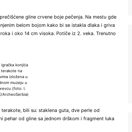
e prečišćene gline crvene boje pečenja. Na mestu gde
unjenim belom bojom kako bi se istakla dlaka i griva
iroka i oko 14 cm visoka. Potiče iz 2. veka. Trenutno
 igračka konjića
 terakote na
vima izložena u
dnom muzeju u
revcu (foto: I.
ć/ArcheoSerbia)
erakote, bili su: staklena guta, dve perle od
jeni pehar od gline sa jednom drškom i fragment luka