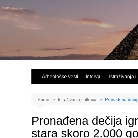
Skip
to
content
Arheološke vesti
Intervju
Istraživanja i
Home
Istraživanja i otkrića
Pronađena dečija
Pronađena dečija ig
stara skoro 2.000 g