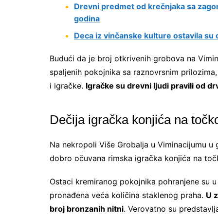
Drevni predmet od krečnjaka sa zag
godina
Deca iz vinčanske kulture ostavila su
Budući da je broj otkrivenih grobova na Vimi
spaljenih pokojnika sa raznovrsnim prilozima
i igračke.
Igračke su drevni ljudi pravili od drv
Dečija igračka konjića na toč
Na nekropoli Više Grobalja u Viminacijumu u
dobro očuvana rimska igračka konjića na toč
Ostaci kremiranog pokojnika pohranjene su 
pronađena veća količina staklenog praha.
U z
broj bronzanih nitni
. Verovatno su predstavlj