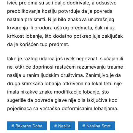
Ivice preloma su se i dalje dodirivale, a odsustvo
preoblikovanja kostiju potvrđuje da je povreda
nastala pre smrti. Nije bilo znakova unutrašnjeg
krvarenja ili prodora oštrog predmeta, čak ni uz
krhkost lobanje, što dodatno potkrepljuje zaključak
da je korišćen tup predmet.
Iako je razlog udarca još uvek nepoznat, slučajan ili
ne, otkriće doprinosi rastućem razumevanju traume i
nasilja u ranim ljudskim društvima. Zanimljivo je da
druga smrskana lobanja otkrivena na lokalitetu nije
imala nikakve znake modifikacije lobanje, što
sugeriše da povreda glave nije bila isključiva kod
pojedinaca sa veštačko deformisanim lobanjama.
Bakarno Doba
Nasilje
Nasilna Smrt