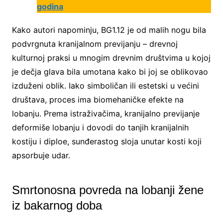
godina
Kako autori napominju, BG1.12 je od malih nogu bila
podvrgnuta kranijalnom previjanju – drevnoj
kulturnoj praksi u mnogim drevnim društvima u kojoj
je dečja glava bila umotana kako bi joj se oblikovao
izduženi oblik. Iako simboličan ili estetski u većini
društava, proces ima biomehaničke efekte na
lobanju. Prema istraživačima, kranijalno previjanje
deformiše lobanju i dovodi do tanjih kranijalnih
kostiju i diploe, sunđerastog sloja unutar kosti koji
apsorbuje udar.
Smrtonosna povreda na lobanji žene
iz bakarnog doba