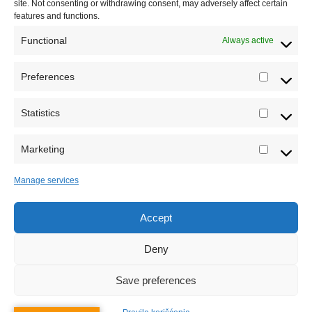
site. Not consenting or withdrawing consent, may adversely affect certain
features and functions.
Functional
Always active
Preferences
Prefere
Registrujte se na Sve o arheologiji
Statistics
Statistic
Budite u toku!
Prijavite se na našu mejl listu i svake
srede u 12h saznajte najnovije vesti iz sveta
Marketing
Marketi
arheologije
Manage services
Accept
Sva prava zadržava Sve o arheologiji 2019-2026
Deny
Save preferences
Ne šaljemo spamove! Pročitajte naša
pravila
korišćenja
za više informacija.