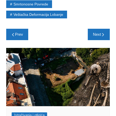
Smrtonosne Povrede
Veštačka Deformacija Lobanje
Post
Prev
Next
navigation
Istraživanja i otkrića