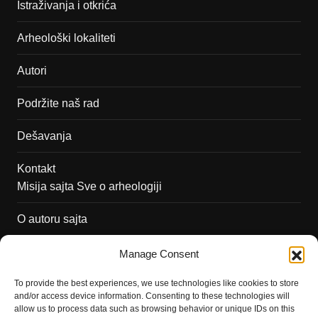
Istraživanja i otkrića
Arheološki lokaliteti
Autori
Podržite naš rad
Dešavanja
Kontakt
Misija sajta Sve o arheologiji
O autoru sajta
Pravila korišćenja
Manage Consent
Impressum
To provide the best experiences, we use technologies like cookies to store
and/or access device information. Consenting to these technologies will
Saradnja
allow us to process data such as browsing behavior or unique IDs on this