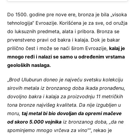
Do 1500. godine pre nove ere, bronza je bila „visoka
tehnologija“ Evroazije. Korišćena je za sve, od oružja
do luksuznih predmeta, alata i pribora. Bronza se
prvenstveno pravi od bakra i kalaja. Dok je bakar
prilično čest i može se naći širom Evroazije,
kalaj je
mnogo ređi i nalazi se samo u određenim vrstama
geoloških naslaga.
„
Brod Uluburun doneo je najveću svetsku kolekciju
sirovih metala iz bronzanog doba ikada pronađenu,
dovoljno bakra i kalaja za proizvodnju 11 metričkih
tona bronze najvišeg kvaliteta. Da nije izgubljen u
moru,
taj metal bi bio dovoljan da opremi mačeve
od skoro 5.000 vojnika
iz bronzanog doba, „da ne
spominjemo mnogo vrčeva za vino
““, rekao je