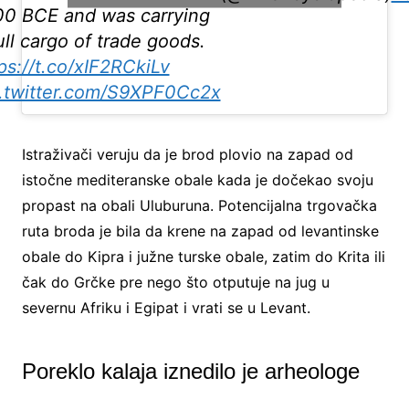
00 BCE and was carrying
ull cargo of trade goods.
ps://t.co/xIF2RCkiLv
c.twitter.com/S9XPF0Cc2x
Istraživači veruju da je brod plovio na zapad od
istočne mediteranske obale kada je dočekao svoju
propast na obali Uluburuna. Potencijalna trgovačka
ruta broda je bila da krene na zapad od levantinske
obale do Kipra i južne turske obale, zatim do Krita ili
čak do Grčke pre nego što otputuje na jug u
severnu Afriku i Egipat i vrati se u Levant.
Poreklo kalaja iznedilo je arheologe