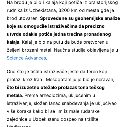
Na brodu je bilo i kalaja koji potiče iz praistorijskog
rudnika iz Uzbekistana, 3200 km od mesta gde je
brod utovaren.
Sprovedene su geohemijske analize
koje su omogućile istraživačima da precizno
utvrde odakle potiče jedna trećina pronađenog
kalaja
. Kalaj je bio na putu da bude pretvoren u
željeni brozani metal. Naučna studija objavljena je u
Science Advances
.
Ono što je tištilo istraživače jeste da teren koji
prolazi kroz Iran i Mesopotamiju je bio je neravan,
što bi izuzetno otežalo prolazak tona teškog
metala
. Prema arheolozima, uključenim u
istraživanje, složen lanac snabdevanja je uključivao
više koraka kako bi se lim iz male rudarske
zajednice u Uzbekistanu dospeo na tržište
Mediterana.