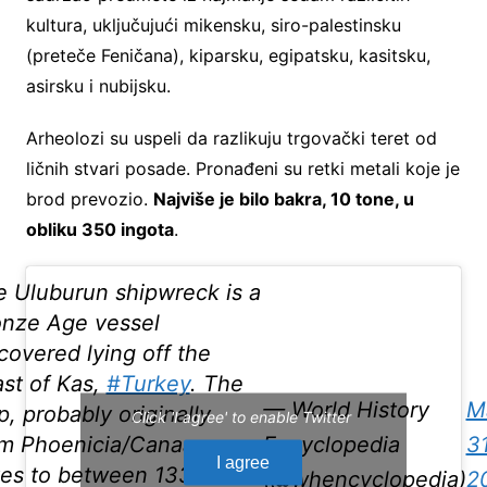
kultura, uključujući mikensku, siro-palestinsku
(preteče Feničana), kiparsku, egipatsku, kasitsku,
asirsku i nubijsku.
Arheolozi su uspeli da razlikuju trgovački teret od
ličnih stvari posade. Pronađeni su retki metali koje je
brod prevozio.
Najviše je bilo bakra, 10 tone, u
obliku 350 ingota
.
 Uluburun shipwreck is a
onze Age vessel
covered lying off the
st of Kas,
#Turkey
. The
— World History
M
p, probably originally
Click 'I agree' to enable Twitter
om Phoenicia/Canaan,
Encyclopedia
31
I agree
tes to between 1330 and
(@whencyclopedia)
2