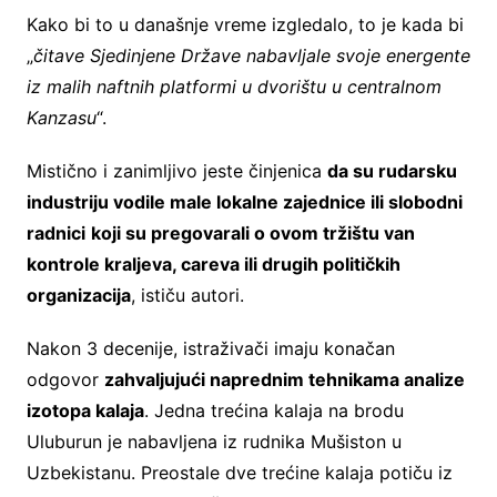
Kako bi to u današnje vreme izgledalo, to je kada bi
„
čitave Sjedinjene Države nabavljale svoje energente
iz malih naftnih platformi u dvorištu u centralnom
Kanzasu
“.
Mistično i zanimljivo jeste činjenica
da su rudarsku
industriju vodile male lokalne zajednice ili slobodni
radnici
koji su pregovarali o ovom tržištu van
kontrole kraljeva, careva ili drugih političkih
organizacija
, ističu autori.
Nakon 3 decenije, istraživači imaju konačan
odgovor
zahvaljujući naprednim tehnikama analize
izotopa kalaja
. Jedna trećina kalaja na brodu
Uluburun je nabavljena iz rudnika Mušiston u
Uzbekistanu. Preostale dve trećine kalaja potiču iz