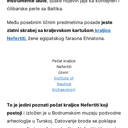
instrumente laute
, ljuske nojevih jaja ka kontejneri i
ćilibarske perle sa Baltika.
Među posebnim ličnim predmetima posade
jeste
zlatni skrabej sa kraljevskom kartušom
kraljice
Nefertiti
, žene egipatskog faraona Ehnatona.
Pečat kraljice
Nefertiti
(izvor:
Institute of
Nautical
Archaeology)
To je jedini poznati pečat kraljice Nefertiti koji
postoji
i izložen je u Bodrumskom muzeju podvodne
arheologije u Turskoj. Datovanje broda se poklapa