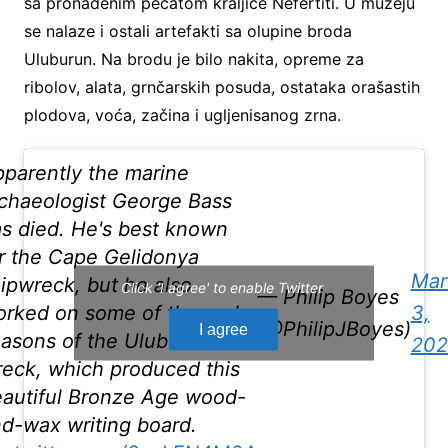
sa pronađenim pečatom kraljice Nefertiti. U muzeju
se nalaze i ostali artefakti sa olupine broda
Uluburun. Na brodu je bilo nakita, opreme za
ribolov, alata, grnčarskih posuda, ostataka orašastih
plodova, voća, začina i ugljenisanog zrna.
parently the marine
chaeologist George Bass
s died. He's best known
r the Cape Gelidonya
Mar
ipwreck, but he also
Click 'I agree' to enable Twitter
— Philip Boyes
rked on some of the early
3,
(@PhilipJBoyes)
I agree
asons of the Uluburun
202
eck, which produced this
autiful Bronze Age wood-
d-wax writing board.