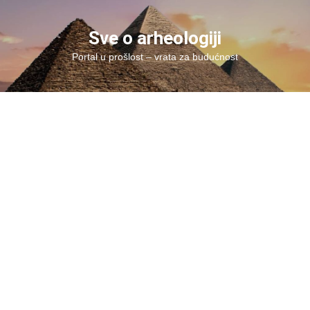
Skip
to
Sve o arheologiji
content
Portal u prošlost – vrata za budućnost