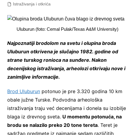
Istraživanja i otkrića
Uluburun (foto: Cemal Pulak/Texas A&M University)
Najpoznatiji brodolom na svetu i olupina broda
Uluburun otkrivena je slučajno 1982. godine od
strane turskog ronioca na sunđere. Nakon
decenijskog istraživanja, arheolozi otkrivaju nove i
zanimljive informacije.
Brod Uluburun
potonuo je pre 3.320 godina 10 km
obale južne Turske. Podvodna arheološka
istraživanja traju već decenijama i donela su izobilje
blaga iz drevnog sveta.
U momentu potonuća, na
brodu se nalazilo preko 20 tone tereta
. Teret je
sadržao predmete iz najmanje sedam različitih