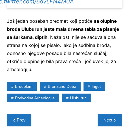
c.twitter.com/6ovLFN4M0A
Još jedan poseban predmet koji potiče
sa olupine
broda Uluburun jeste mala drvena tabla za pisanje
sa šarkama, diptih
. Nažalost, nije se sačuvala ona
strana na kojoj se pisalo. Iako je sudbina broda,
odnosno njegove posade bila nesrećan slučaj,
otkriće olupine je bila prava sreća i još uvek je, za
arheologiju.
Brodolom
Bronzano Doba
Ingot
Podvodna Arheologija
Uluburun
Post
Prev
Next
navigation