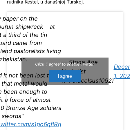
rudnika Kestel, u današnjoj Turskoj.
 paper on the
urun shipwreck – at
t a third of the tin
oard came from
land pastoralists living
zbekistan.
— Stone Age
Click 'I agree' to enable Twitter
Dece
Herbalist
 it not been lost to
1, 20
I agree
(@Paracelsus1092)
 that metal would
e been enough to
it a force of almost
0 Bronze Age soldiers
 swords"
twitter.com/s1po6qflRq