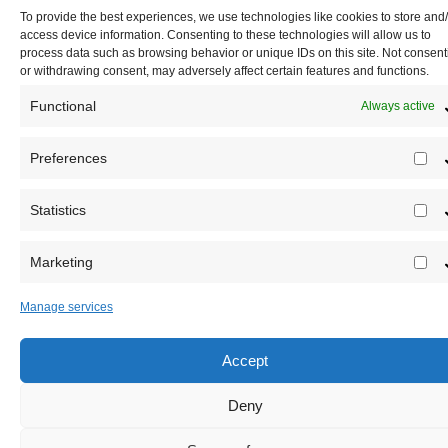
To provide the best experiences, we use technologies like cookies to store and
access device information. Consenting to these technologies will allow us to
process data such as browsing behavior or unique IDs on this site. Not consent
or withdrawing consent, may adversely affect certain features and functions.
Functional
Always active
Preferences
P
Statistics
Registrujte se na Sve o arheologiji
St
Budite u toku!
Prijavite se na našu mejl listu i svake sr
Marketing
M
u 12h saznajte najnovije vesti iz sveta arheologije
Manage services
Accept
Deny