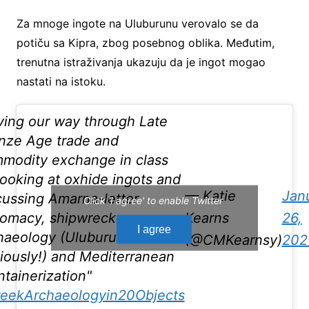
Za mnoge ingote na Uluburunu verovalo se da
potiču sa Kipra, zbog posebnog oblika. Međutim,
trenutna istraživanja ukazuju da je ingot mogao
nastati na istoku.
ing our way through Late
nze Age trade and
modity exchange in class
looking at oxhide ingots and
— Katie
Jan
cussing Amarna-letter
Click 'I agree' to enable Twitter
lomacy, shipwreck
Kearns
26,
I agree
haeology (Uluburun
(@CMKearnsy)
202
iously!) and Mediterranean
ntainerization"
eekArchaeologyin20Objects