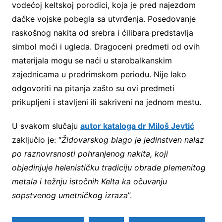
vodećoj keltskoj porodici, koja je pred najezdom
dačke vojske pobegla sa utvrđenja. Posedovanje
raskošnog nakita od srebra i ćilibara predstavlja
simbol moći i ugleda. Dragoceni predmeti od ovih
materijala mogu se naći u starobalkanskim
zajednicama u predrimskom periodu. Nije lako
odgovoriti na pitanja zašto su ovi predmeti
prikupljeni i stavljeni ili sakriveni na jednom mestu.
U svakom slučaju
autor kataloga dr Miloš Jevtić
zaključio je: “
Židovarskog blago je jedinstven nalaz
po raznovrsnosti pohranjenog nakita, koji
objedinjuje helenističku tradiciju obrade plemenitog
metala i težnju istočnih Kelta ka očuvanju
sopstvenog umetničkog izraza
”.