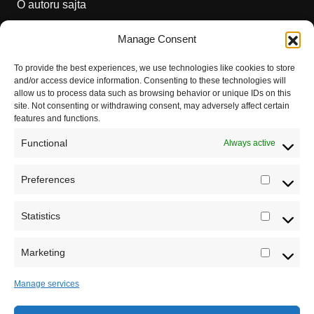
O autoru sajta
Pravila korišćenja
Manage Consent
Impressum
To provide the best experiences, we use technologies like cookies to store
and/or access device information. Consenting to these technologies will
Saradnja
allow us to process data such as browsing behavior or unique IDs on this
site. Not consenting or withdrawing consent, may adversely affect certain
features and functions.
Functional
Always active
Preferences
Prefere
Registrujte se na Sve o arheologiji
Statistics
Statistic
Budite u toku!
Prijavite se na našu mejl listu i svake
srede u 12h saznajte najnovije vesti iz sveta
Marketing
Marketi
arheologije
Manage services