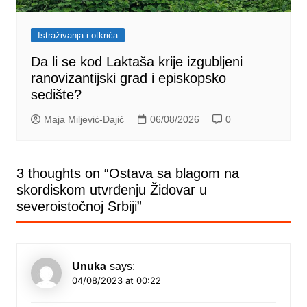
Istraživanja i otkrića
Da li se kod Laktaša krije izgubljeni
ranovizantijski grad i episkopsko
sedište?
Maja Miljević-Đajić
06/08/2026
0
3 thoughts on “
Ostava sa blagom na
skordiskom utvrđenju Židovar u
severoistočnoj Srbiji
”
Unuka
says:
04/08/2023 at 00:22