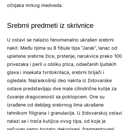
očnjaka mrkog medveda.
Srebrni predmeti iz skrivnice
U ostavi se nalazio fenomenalno ukrašen srebrni
nakit. Među njima su 8 fibule tipa “Jarak”, lanac od
upletene srebrne žice, prstenje, narukvice preko 100
privezaka i perli u obliku ptica, odsečenih ljudskih
glava i insekata tvrdokrilaca, srebrni brijači i
ogledala. Najraskošniji deo nakita iz židovarske
ostave predstavljaju dve male cilindrične kutije za
čuvanje dragocenosti sa poklopcem. One su
izrađene od debljeg srebrnog lima ukrašene
tehnikom filigrana i granulacije. U židovarskoj ostavi
nalazi se i treća kutijica ovog tipa, od koje je
sačuvan samo bogato dekorisani, fragmentovani