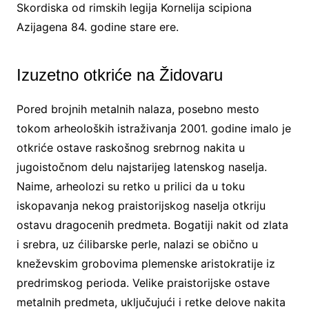
Skordiska od rimskih legija Kornelija scipiona
Azijagena 84. godine stare ere.
Izuzetno otkriće na Židovaru
Pored brojnih metalnih nalaza, posebno mesto
tokom arheoloških istraživanja 2001. godine imalo je
otkriće ostave raskošnog srebrnog nakita u
jugoistočnom delu najstarijeg latenskog naselja.
Naime, arheolozi su retko u prilici da u toku
iskopavanja nekog praistorijskog naselja otkriju
ostavu dragocenih predmeta. Bogatiji nakit od zlata
i srebra, uz ćilibarske perle, nalazi se obično u
kneževskim grobovima plemenske aristokratije iz
predrimskog perioda. Velike praistorijske ostave
metalnih predmeta, uključujući i retke delove nakita