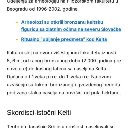
Odeljenja za arheologiju na Filozofskom fakultetu u
Beogradu od 1996-2002. godine.
Arheolozi su otkrili bronzanu keltsku
figuricu sa zlatnim očima na severu Slovačke
Ritualno “ubijanje predmeta” kod Kelta
Kulturni sloj na ovom višeslojnom lokalitetu iznosti
5, 6 m, od ranog bronzanog doba (2.000 godina pre
nove ere) do kasnog latena sa naseljima Kelta i
Dačana od 1.veka p.n.e. do 1. veka n.e. Na ovom
uzvišenju su tokom bronzanog i gvozdenog perioda
podizana stalna naselja na površini od pola hektara.
Skordisci-istočni Kelti
Teritoriju današnje Srbije u prošlosti naseljavali su