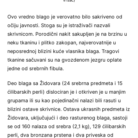
Ovo vredno blago je verovatno bilo sakriveno od
očiju javnosti. Stoga su je istraživači nazvali
skrivnicom. Porodični nakit sakupljen je na brzinu u
neku tkaninu i plitko zakopan, najverovatnije u
neposrednoj blizini kuće vlasnika blaga. Tragovi
tkanine sačuvani su na gvozdenom jezgru oplate
jedne od srebrnih fibula.
Deo blaga sa Židovara (24 srebrna predmeta i 15
ćilibarskih perli) dislociran je i otkriven je u manjim
grupama ili su kao pojedinačni nalazi bili rasuti u
blizini ostave skrivnice. Ostava ukrasnih predmeta iz
Židovara, uključujući i deo rasturenog blaga, sastoji
se od 160 nalaza od srebra (2,1 kg), 129 ćilibarskih
perli, dva bronzana prstena i dva priveska od