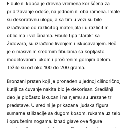
Fibule ili kopča je drevna vremena korišćena za
pridržavanje odeće, na jednom ili oba ramena. Imale
su dekorativnu ulogu, a sa tim u vezi su bile
izrađivane od različitog materijala i u različitim
oblicima i veličinama. Fibule tipa “Jarak” sa
Židovara, su izrađene livenjem i iskucavanjem. Reč
je o masivnim srebrnim fibulama sa kopljasto
modelovanim lukom i proširenim gornjim delom.
Težile su od oko 100 do 200 grama.
Bronzani prsten koji je pronađen u jednoj cilindričnoj
kutiji za čuvanje nakita bio je dekorisan. Središnji
deo je pločasto iskucan i na njemu su urezane tri
predstave. U sredini je prikazana ljudska figura
sumarne stilizacije sa dugom kosom, rukama uz telo
i opruženim nogama. Iznad glave ove figure