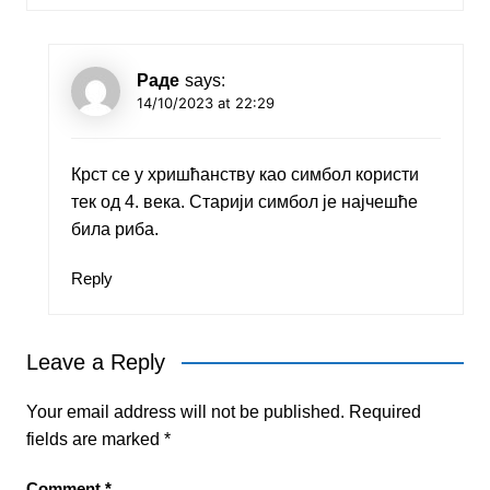
Раде
says:
14/10/2023 at 22:29
Крст се у хришћанству као симбол користи
тек од 4. века. Старији симбол је најчешће
била риба.
Reply
Leave a Reply
Your email address will not be published.
Required
fields are marked
*
Comment
*