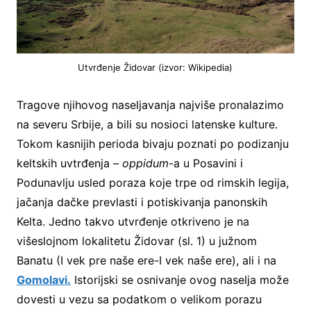
Utvrđenje Židovar (izvor: Wikipedia)
Tragove njihovog naseljavanja najviše pronalazimo
na severu Srbije, a bili su nosioci latenske kulture.
Tokom kasnijih perioda bivaju poznati po podizanju
keltskih uvtrđenja –
oppidum
-a u Posavini i
Podunavlju usled poraza koje trpe od rimskih legija,
jačanja dačke prevlasti i potiskivanja panonskih
Kelta. Jedno takvo utvrđenje otkriveno je na
višeslojnom lokalitetu Židovar (sl. 1) u južnom
Banatu (I vek pre naše ere-I vek naše ere), ali i na
Gomolavi.
Istorijski se osnivanje ovog naselja može
dovesti u vezu sa podatkom o velikom porazu