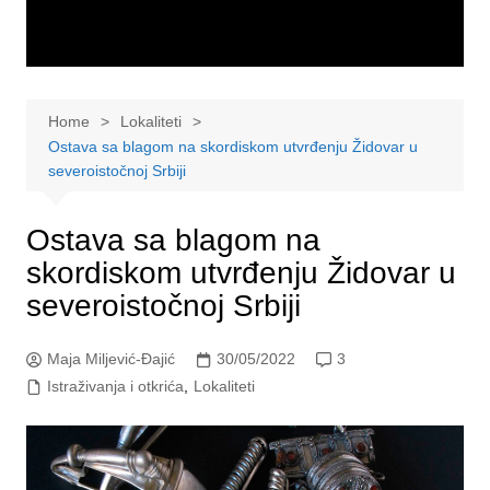
Home
Lokaliteti
Ostava sa blagom na skordiskom utvrđenju Židovar u
severoistočnoj Srbiji
Ostava sa blagom na
skordiskom utvrđenju Židovar u
severoistočnoj Srbiji
Maja Miljević-Đajić
30/05/2022
3
Istraživanja i otkrića
,
Lokaliteti