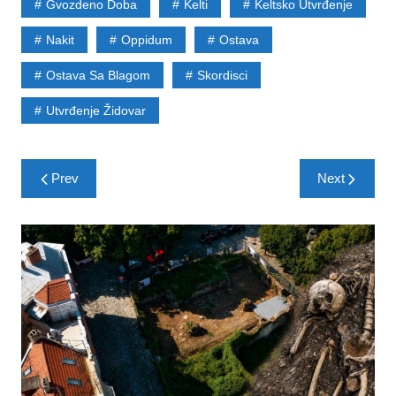
Gvozdeno Doba
Kelti
Keltsko Utvrđenje
Nakit
Oppidum
Ostava
Ostava Sa Blagom
Skordisci
Utvrđenje Židovar
Post
Prev
Next
navigation