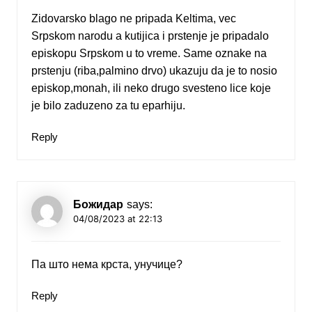
Zidovarsko blago ne pripada Keltima, vec
Srpskom narodu a kutijica i prstenje je pripadalo
episkopu Srpskom u to vreme. Same oznake na
prstenju (riba,palmino drvo) ukazuju da je to nosio
episkop,monah, ili neko drugo svesteno lice koje
je bilo zaduzeno za tu eparhiju.
Reply
Божидар
says:
04/08/2023 at 22:13
Па што нема крста, унучице?
Reply