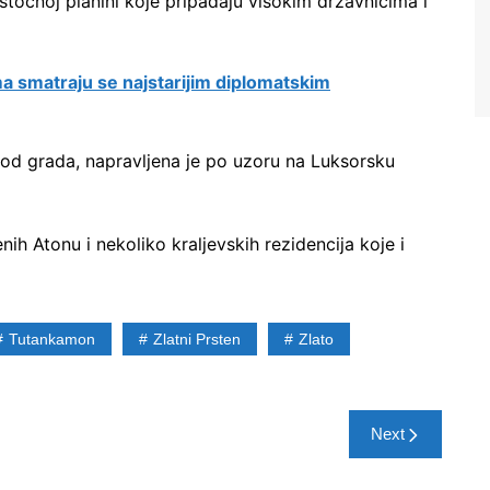
stočnoj planini koje pripadaju visokim državnicima i
a smatraju se najstarijim diplomatskim
 od grada, napravljena je po uzoru na Luksorsku
h Atonu i nekoliko kraljevskih rezidencija koje i
Tutankamon
Zlatni Prsten
Zlato
Next