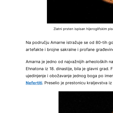
Zlatni prsten ispisan hijeroglifskim p
Na području Amarne istražuje se od 80-tih god
artefakte i brojne sakralne i profane građevin
Amarna je jedno od najvažnijih arheoloških n
Ehnatona iz 18. dinastije, bila je glavni gra
ujedinjenje i obožavanje jednog boga po ime
Nefertiti
. Preselio je prestonicu kraljevstva 