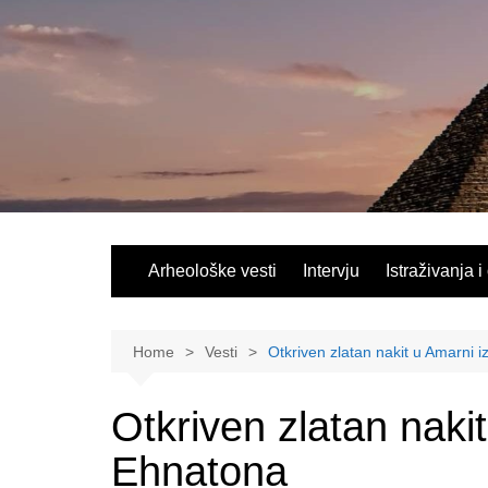
Skip
to
content
Arheološke vesti
Intervju
Istraživanja i
Home
Vesti
Otkriven zlatan nakit u Amarni 
Otkriven zlatan naki
Ehnatona