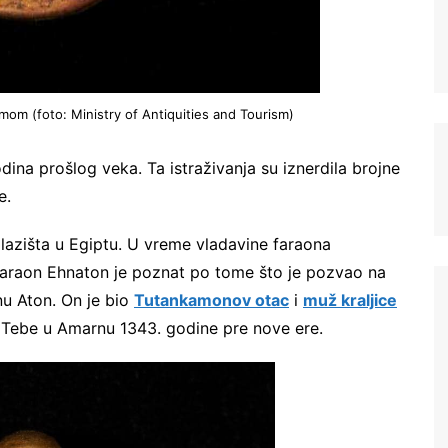
ismom (foto: Ministry of Antiquities and Tourism)
ina prošlog veka. Ta istraživanja su iznerdila brojne
e.
alazišta u Egiptu. U vreme vladavine faraona
Registrujte se na Sve o
d. Faraon Ehnaton je poznat po tome što je pozvao na
arheologiji
nu Aton. On je bio
Tutankamonov otac
i
muž kraljice
iz Tebe u Amarnu 1343. godine pre nove ere.
Budite u toku!
Prijavite se na našu
mejl listu i svake srede u 12h
saznajte najnovije vesti iz sveta
arheologije