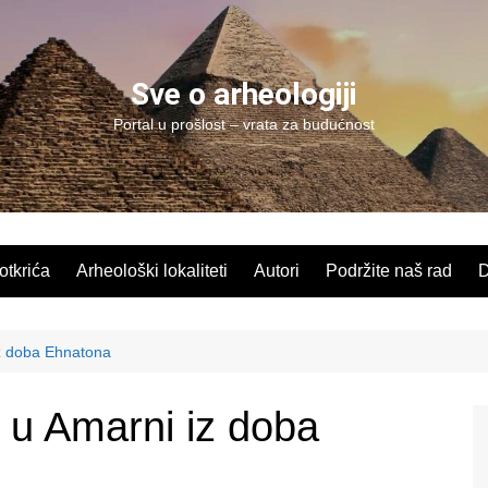
Sve o arheologiji
Portal u prošlost – vrata za budućnost
 otkrića
Arheološki lokaliteti
Autori
Podržite naš rad
D
iz doba Ehnatona
t u Amarni iz doba