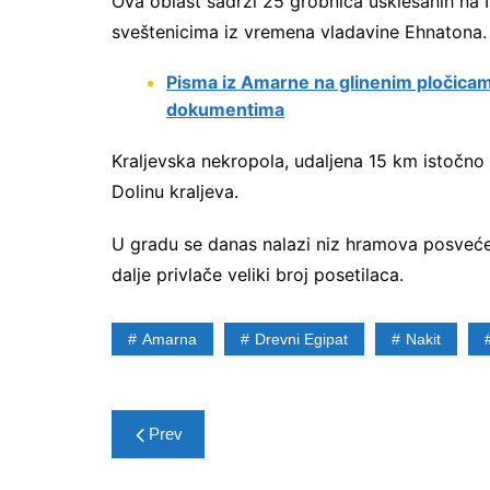
Ova oblast sadrži 25 grobnica usklesanih na I
sveštenicima iz vremena vladavine Ehnatona.
Pisma iz Amarne na glinenim pločicam
dokumentima
Kraljevska nekropola, udaljena 15 km istočno
Dolinu kraljeva.
U gradu se danas nalazi niz hramova posvećeni
dalje privlače veliki broj posetilaca.
Amarna
Drevni Egipat
Nakit
Post
Prev
navigation