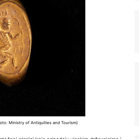
Ne šaljemo spamove! Pročitajte naša
pravila
korišćenja
za više informacija.
foto: Ministry of Antiquities and Tourism)