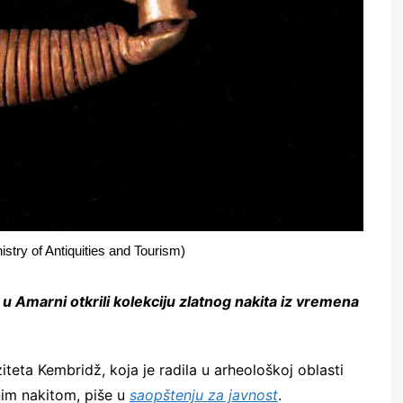
nistry of Antiquities and Tourism)
 Amarni otkrili kolekciju zlatnog nakita iz vremena
teta Kembridž, koja je radila u arheološkoj oblasti
nim nakitom, piše u
saopštenju za javnost
.